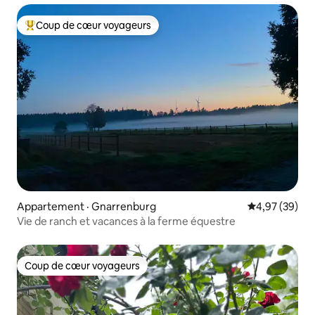
Coup de cœur voyageurs
Coup de cœur voyageurs parmi les plus aimés
Appartement · Gnarrenburg
Note moyenne
4,97 (39)
Vie de ranch et vacances à la ferme équestre
Coup de cœur voyageurs
Coup de cœur voyageurs