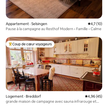
Appartement · Selsingen
Note moyenn
4,7 (10)
Pause à la campagne au Resthof Modern • Famille • Calme
Coup de cœur voyageurs
Coup de cœur voyageurs parmi les plus aimés
Logement · Breddorf
Note moyenne
4,96 (45)
grande maison de campagne avec sauna infrarouge et
jardin gourmand