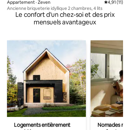
Appartement · Zeven
Note moyenne
4,91 (11)
Ancienne briqueterie idyllique 2 chambres, 4 lits
Le confort d'un chez-soi et des prix
mensuels avantageux
Logements entièrement
Nomades num