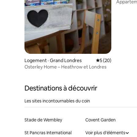
Apparteme
Londres à
Logement · Grand Londres
Note moyenne de 5
5 (20)
Osterley Home – Heathrow et Londres
Destinations à découvrir
Les sites incontournables du coin
Stade de Wembley
Covent Garden
St Pancras International
Voir plus d'éléments