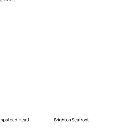
avec W.LDN + stationnement près de
Heathrow
mpstead Heath
Brighton Seafront