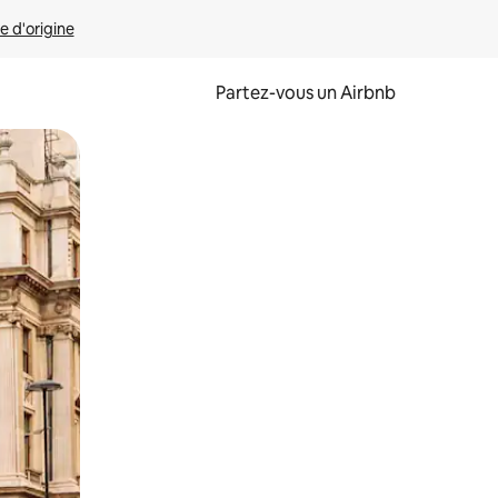
e d'origine
Partez-vous un Airbnb
et en les faisant glisser.