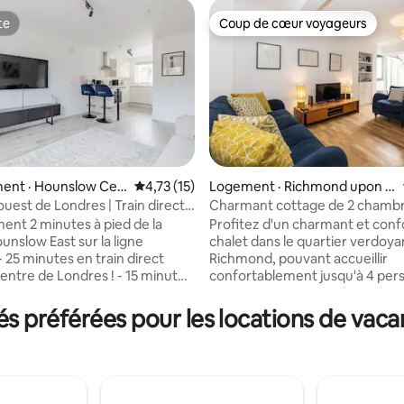
te
Coup de cœur voyageurs
te
Coup de cœur voyageurs
ent · Hounslow Cen
Note moyenne de 4,73 sur 5, 15 commentai
4,73 (15)
Logement · Richmond upon T
hames
'ouest de Londres | Train direct
Charmant cottage de 2 chambr
 sur 5, 15 commentaires
entre de Londres
pied de la gare et du centre-vill
ment 2 minutes à pied de la
Profitez d'un charmant et conf
unslow East sur la ligne
chalet dans le quartier verdoya
Richmond, pouvant accueillir
centre de Londres ! - 15 minutes
confortablement jusqu'à 4 per
irect jusqu’à l’aéroport
Réparti sur trois étages, il com
onfortable
deux chambres à coucher doub
 préférées pour les locations de vaca
e avec une connexion Wi-Fi
deux salles de bain, un espace 
un accès facile au métro. Idéal
comprenant le salon et la salle
etites familles, les
et une cuisine entièrement équi
eurs, les voyageurs d’affaires
l’extérieur, il y a une petite cou
ristes qui explorent Londres.
parfaite pour se détendre. À seulement