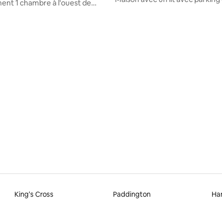
nt 1 chambre à l'ouest de
jardin, animaux acceptés
 proximité de Heathrow
 sur 5, 20 commentaires
King's Cross
Paddington
Ha