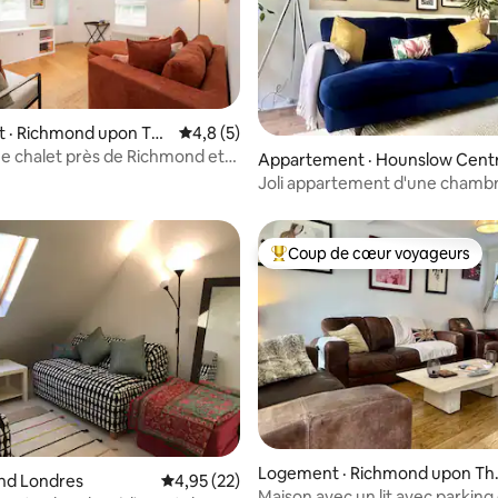
 · Richmond upon Tha
Note moyenne de 4,8 sur 5, 5 commentai
4,8 (5)
e chalet près de Richmond et
sur 5, 243 commentaires
Appartement · Hounslow Centr
ière Thames
Joli appartement d'une chambr
Londres
Coup de cœur voyageurs
Coup de cœur voyageurs parmi 
Logement · Richmond upon Th
and Londres
Note moyenne de 4,95 sur 5, 22 commentai
4,95 (22)
mes
Maison avec un lit avec parking 