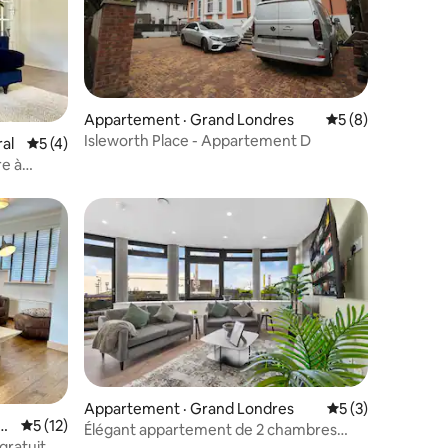
res
Appartement · Grand Londres
Note moyenne de 
5 (8)
Isleworth Place - Appartement D
al
Note moyenne de 5 sur 5, 4 commentaires
5 (4)
e à
les plus aimés
Appartement · Grand Londres
Note moyenne de 
5 (3)
a
Note moyenne de 5 sur 5, 12 commentaires
5 (12)
Élégant appartement de 2 chambres
res
gratuit,