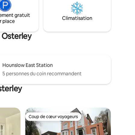
ille de
Elizabeth, Piccadilly et Central. Dorothy
n accès
dispose du chauffage central, d'un poêle
rants et
ement gratuit
à bois, de la télévision, du Wi-Fi, d'une
Climatisation
 de
r place
cuisine, d'une douche, de 2 toilettes, de
ionnement
2 lits doubles confortables et d'un coin
salon.
 Osterley
Hounslow East Station
5 personnes du coin recommandent
sterley
Coup de cœur voyageurs
Coup de cœur voyageurs