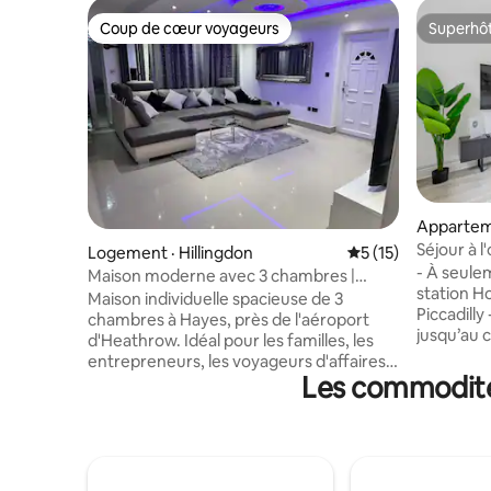
Coup de cœur voyageurs
Superhô
Coup de cœur voyageurs
Superhô
Appartem
tral
Séjour à l
Logement · Hillingdon
Note moyenne de 5
5 (15)
vers le c
- À seule
Maison moderne avec 3 chambres |
station Ho
3 salles de bain | Près de Heathrow
Maison individuelle spacieuse de 3
Piccadilly - 25 minutes en train direct
chambres à Hayes, près de l'aéroport
jusqu’au 
d'Heathrow. Idéal pour les familles, les
en train d
entrepreneurs, les voyageurs d'affaires
d’Heathrow ! Appartement c
Les commodités
et les groupes, avec 3 salles de bain, un
et modern
stationnement gratuit dans l'allée, un
rapide et 
jardin privé et une connexion Wi-Fi à
pour les p
900 Mbps. Détendez-vous dans le salon
entrepren
lumineux avec une télévision intelligente
ou les tou
de 65 po, cuisinez dans la cuisine