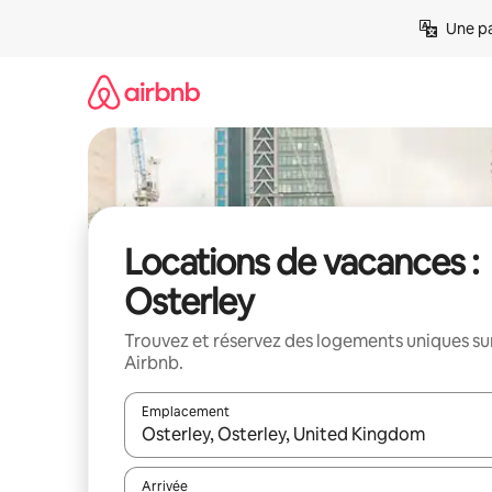
Aller
Une pa
directement
au
contenu
Locations de vacances :
Osterley
Trouvez et réservez des logements uniques su
Airbnb.
Emplacement
Quand les résultats sont affichés, parcourez-les en 
Arrivée