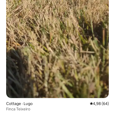
Cottage · Lugo
Note moyenne
4,98 (64)
Finca Teixeiro