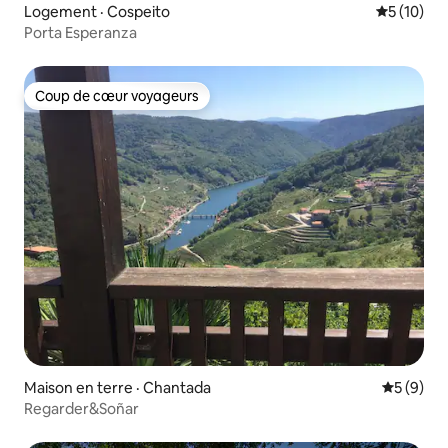
Logement · Cospeito
Note moye
5 (10)
Porta Esperanza
Coup de cœur voyageurs
Coup de cœur voyageurs
Maison en terre · Chantada
Note moy
5 (9)
Regarder&Soñar