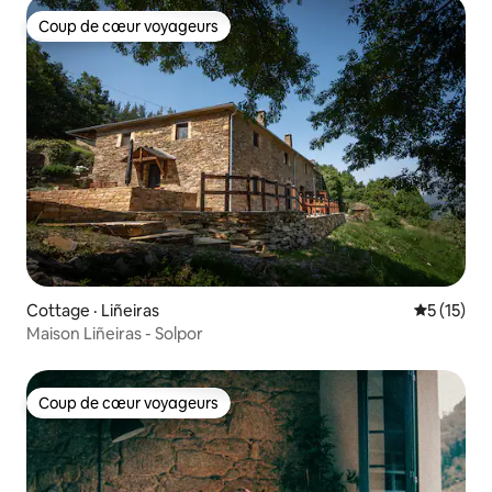
Coup de cœur voyageurs
Coup de cœur voyageurs
Cottage · Liñeiras
Note moye
5 (15)
Maison Liñeiras - Solpor
Coup de cœur voyageurs
Coup de cœur voyageurs