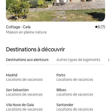
Cottage · Cela
Note moy
5 (7)
Maison en pleine nature
Destinations à découvrir
Destinations aux alentours
Autres types de logements
L
Madrid
Porto
Locations de vacances
Locations de vacances
San Sebastian
Bilbao
Locations de vacances
Locations de vacances
Vila Nova de Gaia
Santander
Locations de vacances
Locations de vacances