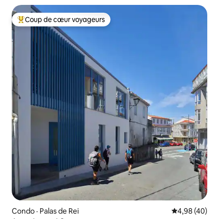
Coup de cœur voyageurs
Coup de cœur voyageurs parmi les plus aimés
Condo · Palas de Rei
Note moyenne
4,98 (40)