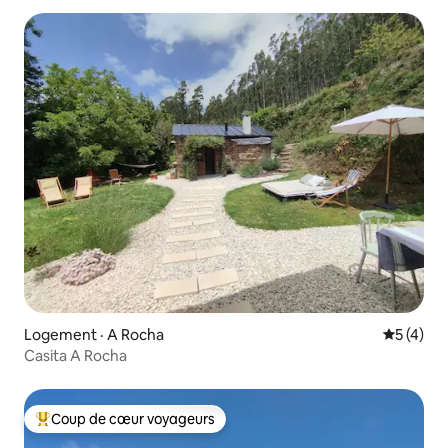
Logement · A Rocha
Note moy
5 (4)
Casita A Rocha
Coup de cœur voyageurs
Coup de cœur voyageurs parmi les plus aimés