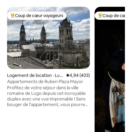
Coup de cœur voyageurs
Coup de cœur 
Coup de cœur voyageurs parmi les plus aimés
Coup de cœur voy
Logement de location · Lug
Note moyenne de 4,94 sur 5, 4
4,94 (403)
o
Appartements de Ruben Plaza Mayor
Profitez de votre séjour dans la ville
romaine de Lugo depuis cet incroyable
duplex avec une vue imprenable ! Sans
bouger de l'appartement, vous pourrez
profiter de la Plaza Mayor et de la
cathédrale. À l'intérieur du duplex, vous
aurez tout ce dont vous avez besoin
pour un séjour spectaculaire. Cet