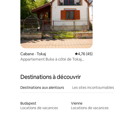
Cabane · Tokaj
Note moyenne de 4,76
4,76 (45)
Appartement Buke à côté de Tokaj
Festivalkatlan
Destinations à découvrir
Destinations aux alentours
Les sites incontournables
Budapest
Vienne
Locations de vacances
Locations de vacances