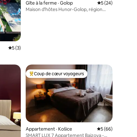
Gîte à la ferme · Golop
Note moyenne de 5
5 (24)
Maison d'hôtes Hunor-Golop, région
montagneuse de Zemplén
Note moyenne de 5 sur 5, 3 commentaires
5 (3)
Coup de cœur voyageurs
Coup de cœur voyageurs parmi les plus aimés
res
Appartement · Košice
Note moyenne de 5
5 (66)
SMART LUX 7 Appartement Bajzova -