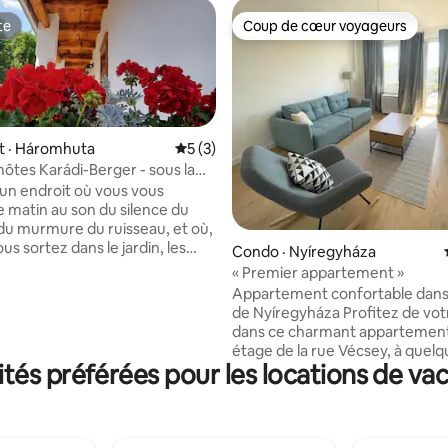
te
Coup de cœur voyageurs
te
Coup de cœur voyageurs
 · Háromhuta
Note moyenne de 5 sur 5, 3 commentai
5 (3)
hôtes Karádi-Berger - sous la
un endroit où vous vous
le matin au son du silence du
t du murmure du ruisseau, et où,
 sur 5, 47 commentaires
us sortez dans le jardin, les
Condo · Nyíregyháza
et vieux arbres du Zemplén
« Premier appartement »
t au-dessus de votre tête. La
Appartement confortable dans 
hôtes Karádi-Berger – une
de Nyíregyháza Profitez de vot
tenaire en pierre avec un
dans ce charmant appartement
tuée sous la forêt, où la
étage de la rue Vécsey, à quel
té du siècle dernier rencontre le
és préférées pour les locations de vac
minutes du centre-ville. Les ma
ous aimerions que
les restaurants, le parc et le ter
pos commence immédiatement
sont à proximité; les gares ferro
e, c'est pourquoi nous vous
routières sont facilement acces
 dans la maison avec une
Comprend une chambre confor