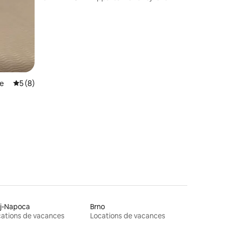
centrum, AC 2x
ce
Note moyenne de 5 sur 5, 8 commentaires
5 (8)
uj-Napoca
Brno
ations de vacances
Locations de vacances