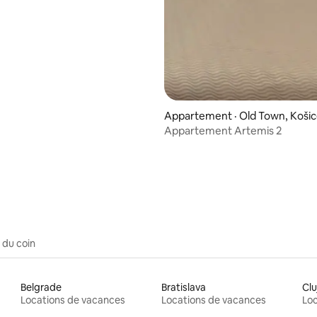
Appartement · Old Town, Koši
Appartement Artemis 2
 sur 5, 45 commentaires
 du coin
Belgrade
Bratislava
Cl
Locations de vacances
Locations de vacances
Loc