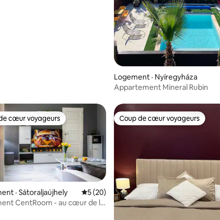
Logement · Nyíregyháza
Appartement Mineral Rubin
de cœur voyageurs
Coup de cœur voyageurs
cœur voyageurs parmi les plus aimés
Coup de cœur voyageurs
nt · Sátoraljaújhely
Note moyenne de 5 sur 5, 20 commentai
5 (20)
ent CentRoom - au cœur de la