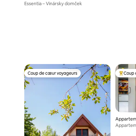
Essentia – Vinársky domček
Coup de cœur voyageurs
Coup 
Coup de cœur voyageurs
Coup de 
Apparteme
Appartem
ville