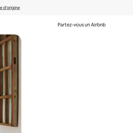
e d'origine
Partez-vous un Airbnb
et en les faisant glisser.