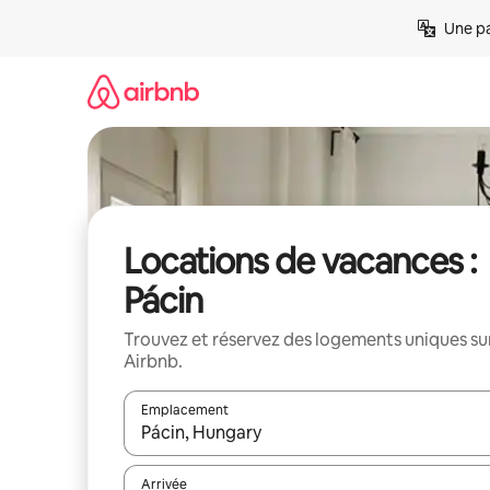
Aller
Une pa
directement
au
contenu
Locations de vacances :
Pácin
Trouvez et réservez des logements uniques su
Airbnb.
Emplacement
Quand les résultats sont affichés, parcourez-les en 
Arrivée