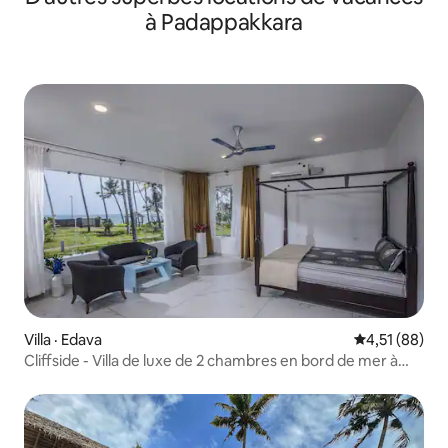
à Padappakkara
Villa · Edava
Note moyenne
4,51 (88)
Cliffside - Villa de luxe de 2 chambres en bord de mer à
Varkala