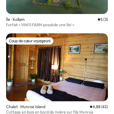
Île · Kollam
Note moy
5 (3)
Forfait « VINI'S FARM possède une île! »
Coup de cœur voyageurs
Coup de cœur voyageurs
Chalet · Munroe Island
Note moyenne
4,88 (42)
Cottage en bois en bord de rivière sur l'île Munroe