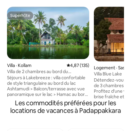
Superhôte
Superhôte
Villa · Kollam
Note moyenne de 4,87 sur 5, 1
4,87 (135)
Logement · Sasth
Villa de 2 chambres au bord du
Villa Blue Lake
lac | Terrasse en A | Barbecue | Hamac
Séjours à Lakebreeze : villa confortable
Détendez-vous dan
de style triangulaire au bord du lac
de 3 chambres au b
Ashtamudi > Balcon/terrasse avec vue
Profitez d'une vu
panoramique sur le lac > Hamac au bord
brise fraîche et d'
du lac > Espace de travail + Wi-
Les commodités préférées pour les
Notre villa entiè
Fi 100 Mbit/s > Trousses de thé et de
accueillir confor
locations de vacances à Padappakkara
café > Lits AC avec draps et articles de
(matelas supplémen
toilette haut de gamme (salle de bain
et dispose de 3 sal
uniquement) > Cuisine complète avec
cuisine confortabl
les essentiels, barbecue (payant)
extérieur - le tou