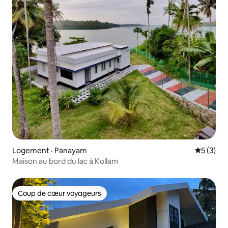
Logement · Panayam
Note moy
5 (3)
Maison au bord du lac à Kollam
Coup de cœur voyageurs
Coup de cœur voyageurs