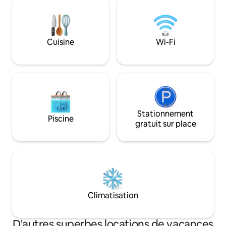
> Déjeuner du Kerala gratuit > Entretien
Détendez-vous sou
de lieux sur appel > Onduleur
grande pelouse, pro
(éclairage/ventilateurs)
rivière sur la bal
> Stationnement extérieur gratuit
vous sous les étoil
Cuisine
Wi-Fi
(1 petite voiture/1 VUS compact)
couverte. Intimité assurée avec de
> Service de livraison de repas/d'épicerie
hauts murs enviro
en ligne, services de bricolage
parking.
> Blocages de taxis/voitures (tuk-tuks)
* Pas de téléviseur ni de laveuse * 100 m
à pied (pas d'accès en voiture)
Stationnement
Piscine
gratuit sur place
Climatisation
D'autres superbes locations de vacances