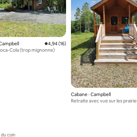
 sur 5, 61 commentaires
 Campbell
Note moyenne de 4,94 sur 5, 16 commentai
4,94 (16)
oca-Cola (trop mignonne)
Cabane · Campbell
Retraite avec vue sur les prairie
 du coin