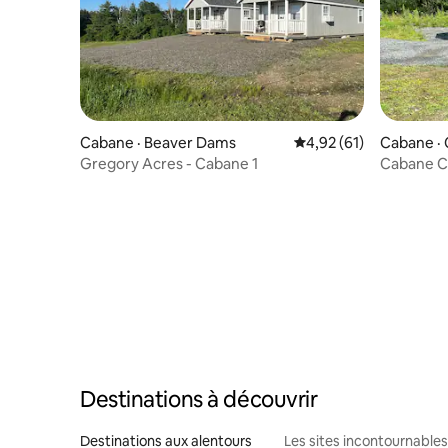
Cabane · Beaver Dams
Note moyenne de 4,92
4,92 (61)
Cabane ·
Gregory Acres - Cabane 1
Cabane C
Destinations à découvrir
Destinations aux alentours
Les sites incontournables