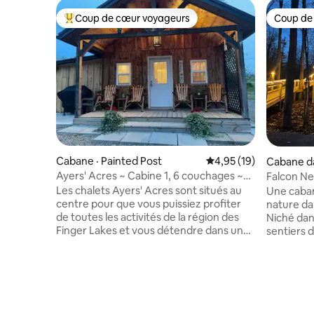
Coup de cœur voyageurs
Coup de
Coup de cœur voyageurs parmi les plus aimés
Coup de
Cabane · Painted Post
Note moyenne de 4,95
4,95 (19)
Cabane da
rseheads
Ayers' Acres ~ Cabine 1, 6 couchages ~
Falcon Ne
spacieux
isolée da
Les chalets Ayers' Acres sont situés au
Une caban
centre pour que vous puissiez profiter
nature da
de toutes les activités de la région des
Niché dan
Finger Lakes et vous détendre dans un
sentiers 
cadre calme et paisible après une longue
surélevée
journée bien remplie. Nous sommes
nouvellem
proches de Corning, Watkins Glen et
électrique
Hammondsport, ce qui facilite toutes les
envelopp
activités que vous aimez. Chalet
constante 
entièrement équipé, tout ce dont vous
mousse de