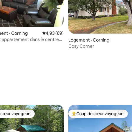
ent · Corning
Note moyenne de 4,93 sur 5, 69 commentai
4,93 (69)
 appartement dans le centre-
 sur 5, 99 commentaires
Logement · Corning
orning
Cosy Corner
 cœur voyageurs
Coup de cœur voyageurs
 cœur voyageurs
Coup de cœur voyageurs parmi 