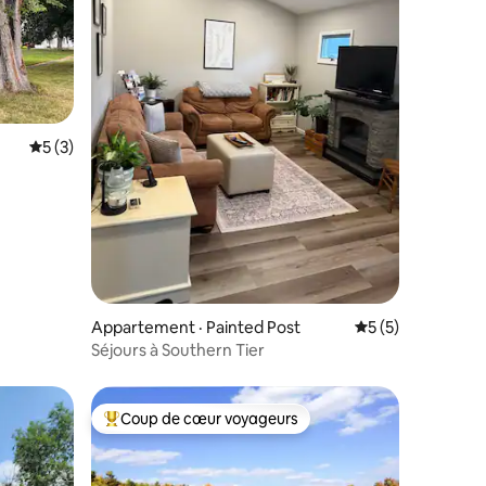
res
Note moyenne de 5 sur 5, 3 commentaires
5 (3)
Appartement · Painted Post
Note moyenne de 
5 (5)
Séjours à Southern Tier
Coup de cœur voyageurs
les plus aimés
Coup de cœur voyageurs parmi les plus aimés