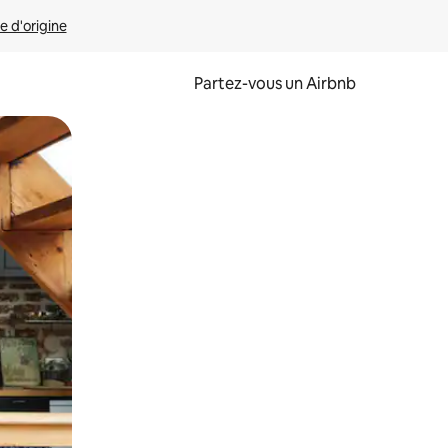
e d'origine
Partez-vous un Airbnb
et en les faisant glisser.