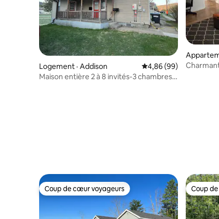
Appartem
Charmant
Logement · Addison
Note moyenne de 4,86
4,86 (99)
ville de C
Maison entière 2 à 8 invités-3 chambres-
privée-spacieuse
Coup de cœur voyageurs
Coup de
Coup de cœur voyageurs
Coup de