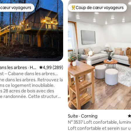
 cœur voyageurs
Coup de cœur voyageurs
 cœur voyageurs
Coup de cœur voyageurs parmi 
 sur 5, 19 commentaires
ns les arbres · Ho
Note moyenne de 4,99 sur 5, 289 commentai
4,99 (289)
st – Cabane dans les arbres
ns une forêt privée
e dans les arbres. Retrouvez la
ns ce logement inoubliable.
s 28 acres de bois avec des
de randonnée. Cette structure
 unique de 525 pieds carrés,
ent construite et entièrement
, offre une terrasse
Suite · Corning
N
ante pour une vue en
N° 3537 Loft confortable, lumin
évolution. Le lit king size et la
aéré
Loft confortable et serein sur 
 nouvelle technologie offrent