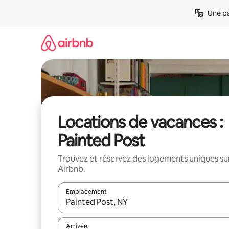
Aller
Une pa
directement
au
contenu
Locations de vacances :
Painted Post
Trouvez et réservez des logements uniques su
Airbnb.
Emplacement
Quand les résultats sont affichés, parcourez-les en 
Arrivée