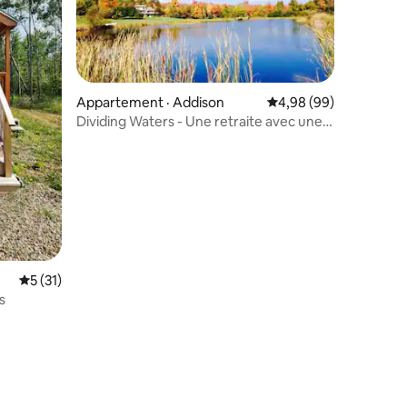
Appartement · Addison
Note moyenne de 4,98
4,98 (99)
Dividing Waters - Une retraite avec une
res
vue imprenable
Note moyenne de 5 sur 5, 31 commentaires
5 (31)
s