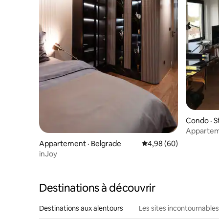
Condo · S
Appartem
le fleuve 
Appartement · Belgrade
Note moyenne de 4,98
4,98 (60)
inJoy
Destinations à découvrir
Destinations aux alentours
Les sites incontournables