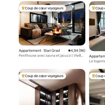
Coup de cœur voyageurs
Coup 
Coup de cœur voyageurs parmi les plus aimés
Coup de 
Appartement · Stari Grad
Note moyenne de 4,94
4,94 (96)
Penthouse avec sauna et jacuzzi | Vieille
Appartem
ville
Le logem
Coup de cœur voyageurs
Coup 
Coup de cœur voyageurs parmi les plus aimés
Coup de 