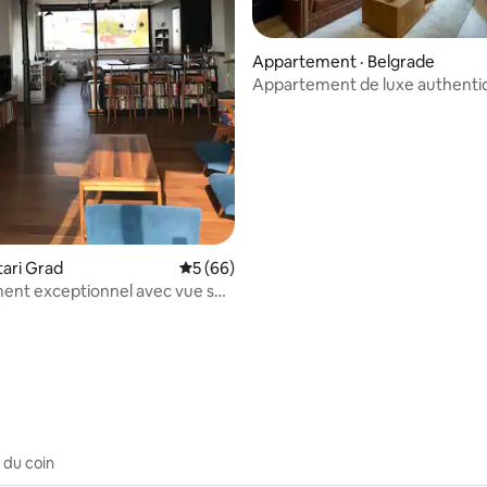
Appartement · Belgrade
Appartement de luxe authenti
Belgrade Waterfront
tari Grad
Note moyenne de 5 sur 5, 66 commentai
5 (66)
ent exceptionnel avec vue sur
au centre-ville
 sur 5, 60 commentaires
 du coin