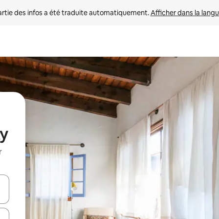
rtie des infos a été traduite automatiquement. 
Afficher dans la langu
ty
r
utilisant les flèches vers le haut et vers le bas, ou en appuyant dessus 