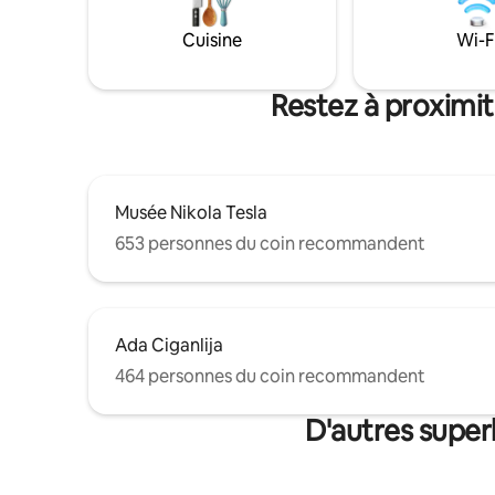
céramique
Holiday Inn, des célèbres restaurants
compacte 
Cuisine
Wi-F
flottants de la rivière Sava, des clubs et
équipée d
des discothèques.
serviette
Restez à proximit
Musée Nikola Tesla
653 personnes du coin recommandent
Ada Ciganlija
464 personnes du coin recommandent
D'autres super