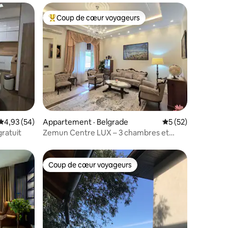
Coup de cœur voyageurs
Coup de cœur voyageurs parmi les plus aimés
res
Note moyenne de 4,93 sur 5, 54 commentaires
4,93 (54)
Appartement · Belgrade
Note moyenne de 5
5 (52)
ratuit
Zemun Centre LUX – 3 chambres et
3 terrasses – 165 m²
Coup de cœur voyageurs
les plus aimés
Coup de cœur voyageurs