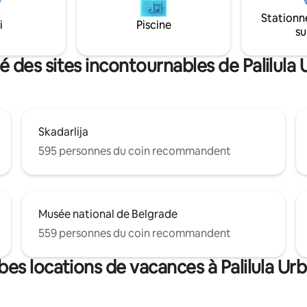
s en marbre, elle est très
dans cette zone. Il y a une épic
Stationn
et propre. La salle de bain est
24h/24 et 7j/7 au coin de la rue.
i
Piscine
su
'un sèche-cheveux, de
s, d'ensembles d'hygiène.
é des sites incontournables de Palilula 
Skadarlija
595 personnes du coin recommandent
Musée national de Belgrade
559 personnes du coin recommandent
bes locations de vacances à Palilula Urb