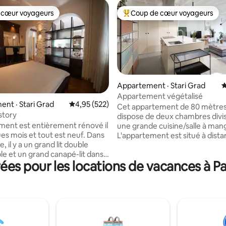
 cœur voyageurs
Coup de cœur voyageurs
 cœur voyageurs
Coup de cœur voyageurs parmi 
Appartement · Stari Grad
N
sur 5, 230 commentaires
Appartement végétalisé
nt · Stari Grad
Note moyenne de 4,95 sur 5, 522 commentai
4,95 (522)
Cet appartement de 80 mètres
story
dispose de deux chambres divi
ment est entièrement rénové il
une grande cuisine/salle à man
ues mois et tout est neuf. Dans
L'appartement est situé à dist
, il y a un grand lit double
marche des principaux sites tou
le et un grand canapé-lit dans
de Belgrade – Assemblée natio
s pour les locations de vacances à Pal
Le tout en lumière LED discrète.
Musée et Théâtre, rue Knez Mih
uisine, vous pouvez profiter
forteresse de Kalemegdan, Skada
sinière à écran plat moderne,
quartier bohème). Les clients peuvent
 d'un réfrigérateur avec
trouver diverses options de nou
r, d'un lave-vaisselle et d'un
de boissons dans les restaurant
 et d'une grande table de bar.
et pubs à proximité. Certains d
e bain est vitrée avec des
restaurants les mieux notés se