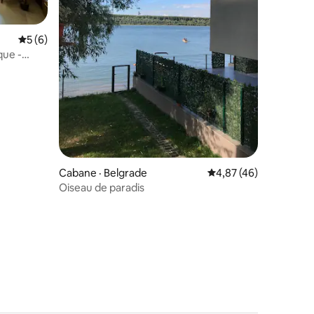
Note moyenne de 5 sur 5, 6 commentaires
5 (6)
que -
res
Cabane · Belgrade
Note moyenne de 4,87
4,87 (46)
Oiseau de paradis