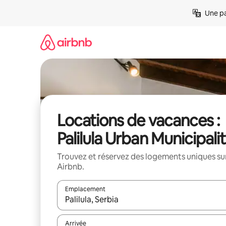
Aller
Une pa
directement
au
contenu
Locations de vacances :
Palilula Urban Municipali
Trouvez et réservez des logements uniques su
Airbnb.
Emplacement
Quand les résultats sont affichés, parcourez-les en 
Arrivée