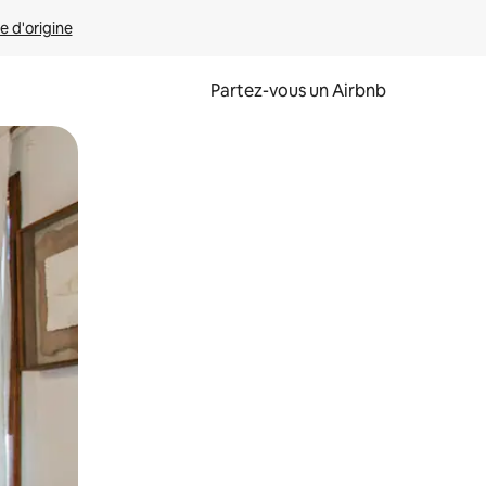
e d'origine
Partez-vous un Airbnb
et en les faisant glisser.