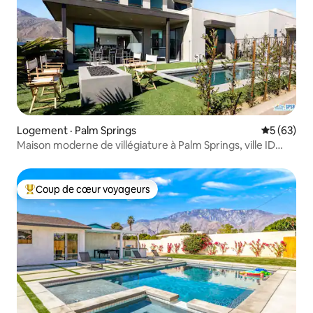
Logement · Palm Springs
Note moye
5 (63)
Maison moderne de villégiature à Palm Springs, ville ID
#067872
Coup de cœur voyageurs
Coup de cœur voyageurs parmi les plus aimés