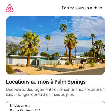
Aller
directement
Partez-vous un Airbnb
au
contenu
Locations au mois à Palm Springs
Découvrez des logements où se sentir chez soi pour un
séjour longue durée d’un mois ou plus.
Emplacement
Quand les résultats sont affichés, parcourez-les en utilisant les 