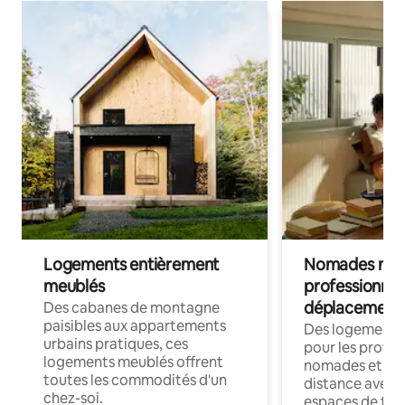
Logements entièrement
Nomades num
meublés
professionnel
déplacement
Des cabanes de montagne
paisibles aux appartements
Des logements
urbains pratiques, ces
pour les profes
logements meublés offrent
nomades et trav
toutes les commodités d'un
distance avec le
chez-soi.
espaces de trav