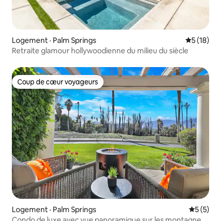
Logement · Palm Springs
Note moye
5 (18)
Retraite glamour hollywoodienne du milieu du siècle
Coup de cœur voyageurs
Coup de cœur voyageurs
Logement · Palm Springs
Note moy
5 (5)
Condo de luxe avec vue panoramique sur les montagnes