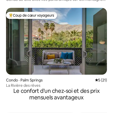
de Palm Springs
Coup de cœur voyageurs
Coup de cœur voyageurs parmi les plus aimés
Condo · Palm Springs
Note moye
5 (21)
La Rivière des rêves
Le confort d'un chez-soi et des prix
mensuels avantageux