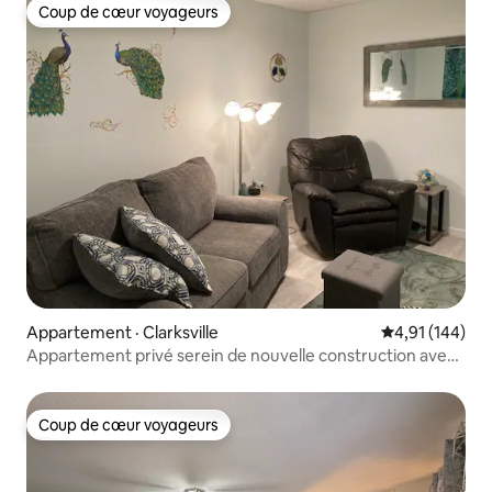
Coup de cœur voyageurs
Coup de cœur voyageurs
Appartement · Clarksville
Note moyenne 
4,91 (144)
Appartement privé serein de nouvelle construction avec
accès direct
Coup de cœur voyageurs
Coup de cœur voyageurs