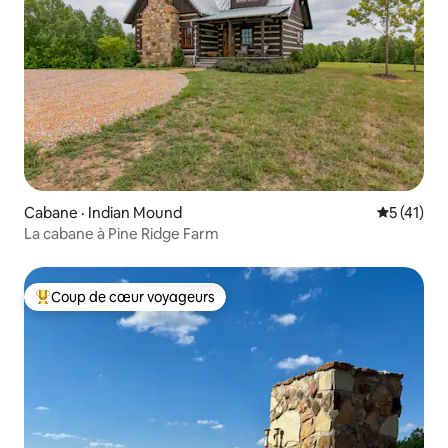
Cabane · Indian Mound
Note moye
5 (41)
La cabane à Pine Ridge Farm
Coup de cœur voyageurs
Coup de cœur voyageurs parmi les plus aimés