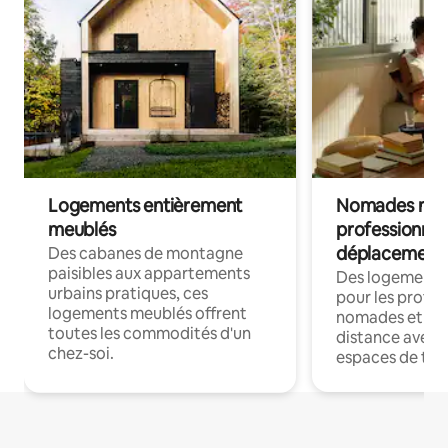
Logements entièrement
Nomades num
meublés
professionnel
déplacement
Des cabanes de montagne
paisibles aux appartements
Des logements
urbains pratiques, ces
pour les profes
logements meublés offrent
nomades et trav
toutes les commodités d'un
distance avec le
chez-soi.
espaces de trav