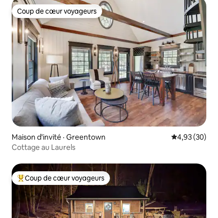
Coup de cœur voyageurs
Coup de cœur voyageurs
Maison d'invité · Greentown
Note moyenne
4,93 (30)
Cottage au Laurels
Coup de cœur voyageurs
Coup de cœur voyageurs parmi les plus aimés