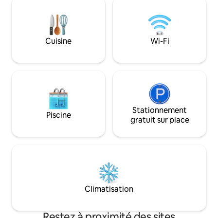
de soleil, de pyga
activités amusantes en famille à
de hérons bleus, d
proximité. Après une journée
divers et d'autres
d'aventure, détendez-vous dans le spa
Détendez-vous et 
privé, rassemblez-vous autour du foyer
ou sur le patio en 
Cuisine
Wi-Fi
ou profitez de la salle de jeux.
tout en profitant 
Confortable, entièrement équipée et le
dans le foyer.
camp de base idéal pour votre escapade
dans les Poconos.
Stationnement
Piscine
gratuit sur place
Climatisation
Restez à proximité des sites