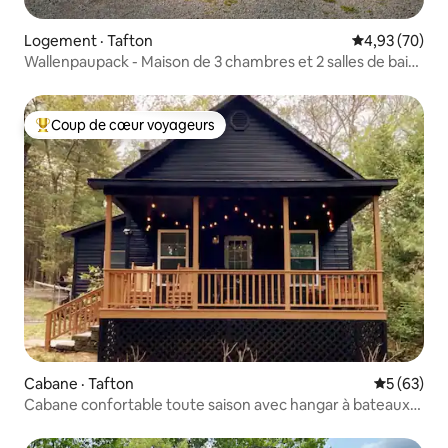
Logement · Tafton
Note moyenne
4,93 (70)
Wallenpaupack - Maison de 3 chambres et 2 salles de bain
au bord du lac
Coup de cœur voyageurs
Coup de cœur voyageurs parmi les plus aimés
Cabane · Tafton
Note moye
5 (63)
Cabane confortable toute saison avec hangar à bateaux
privé et quai !