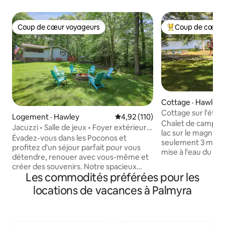
Coup de cœur voyageurs
Coup de cœur 
Coup de cœur voyageurs
Coup de cœur voy
Cottage · Hawley
Cottage sur l'étan
Logement · Hawley
Note moyenne de 4,92 sur 5, 1
4,92 (110)
Chalet de campagn
Jacuzzi • Salle de jeux • Foyer extérieur •
lac sur le magnifi
Lac Wallenpaupack
Évadez-vous dans les Poconos et
seulement 3 minut
profitez d'un séjour parfait pour vous
mise à l'eau du la
détendre, renouer avec vous-même et
minutes des comm
créer des souvenirs. Notre spacieux
bars, excursions e
Les commodités préférées pour les
havre de paix de 3 chambres et 2 salles
randonnée fantast
de bain est à seulement 1 km du lac
locations de vacances à Palmyra
Dans cette retrait
Wallenpaupack. Profitez du bateau, de la
récemment rénové
natation, du kayak, de la randonnée, des
pourrez profiter d
brasseries, des vignobles, du minigolf,
pêche, d'incroyabl
des trajets panoramiques en train et des