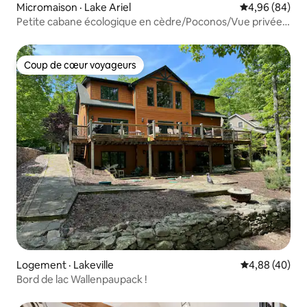
Micromaison · Lake Ariel
Note moyenne
4,96 (84)
Petite cabane écologique en cèdre/Poconos/Vue privée
sur la forêt
Coup de cœur voyageurs
Coup de cœur voyageurs
Logement · Lakeville
Note moyenne
4,88 (40)
Bord de lac Wallenpaupack !