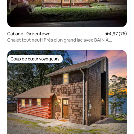
Cabane · Greentown
Note moyenne
4,97 (76)
Chalet tout neuf! Près d'un grand lac avec BAIN À
REMOUS!
Coup de cœur voyageurs
Coup de cœur voyageurs