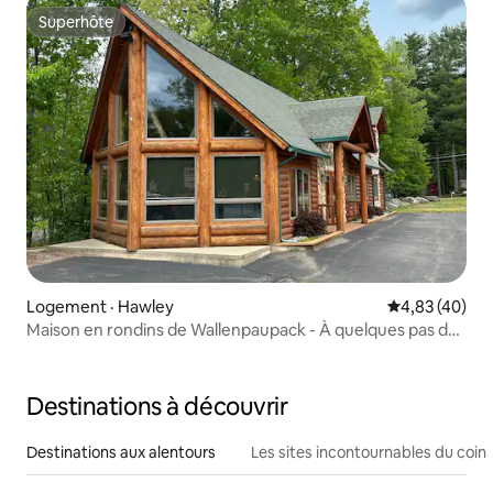
Superhôte
Superhôte
Logement · Hawley
Note moyenne
4,83 (40)
Maison en rondins de Wallenpaupack - À quelques pas de
la plage !
Destinations à découvrir
Destinations aux alentours
Les sites incontournables du coin