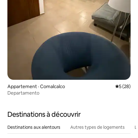
Appartement · Comalcalco
Note moye
5 (28)
Departamento
Destinations à découvrir
Destinations aux alentours
Autres types de logements
L