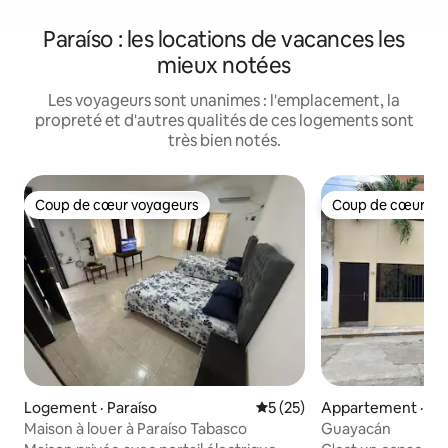
Paraíso : les locations de vacances les
mieux notées
Les voyageurs sont unanimes : l'emplacement, la
propreté et d'autres qualités de ces logements sont
très bien notés.
Coup de cœur voyageurs
Coup de cœur vo
Coup de cœur voyageurs
Coup de cœur vo
Logement · Paraíso
Note moyenne de 5 sur 5, 
5 (25)
Appartement · Co
Maison à louer à Paraíso Tabasco
Guayacán