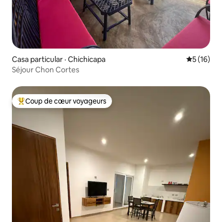
Casa particular · Chichicapa
Note moye
5 (16)
Séjour Chon Cortes
Coup de cœur voyageurs
Coup de cœur voyageurs parmi les plus aimés