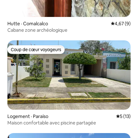
Hutte · Comalcalco
Note moyenn
4,67 (9)
Cabane zone archéologique
Coup de cœur voyageurs
Coup de cœur voyageurs
Logement · Paraíso
Note moye
5 (13)
Maison confortable avec piscine partagée