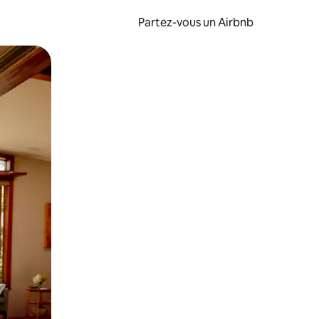
Partez-vous un Airbnb
et en les faisant glisser.