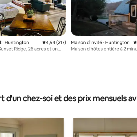
 sur 5, 61 commentaires
 · Huntington
Note moyenne de 4,94 sur 5, 217 commentai
4,94 (217)
Maison d'invité · Huntington
N
Sunset Ridge, 26 acres et un
Maison d'hôtes entière à 2 minut
g.
64
t d'un chez-soi et des prix mensuels 