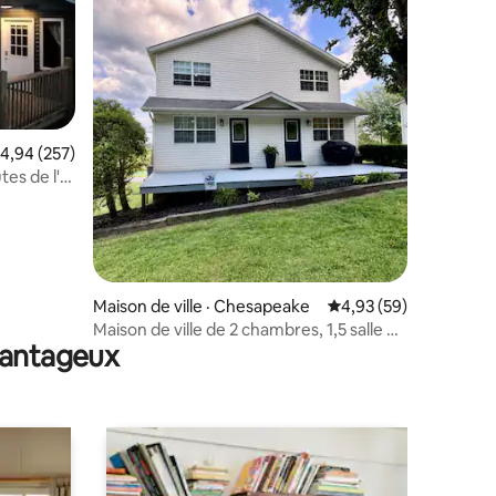
res
ote moyenne de 4,94 sur 5, 257 commentaires
4,94 (257)
es de l'I-
Maison de ville · Chesapeake
Note moyenne de 4,93
4,93 (59)
Maison de ville de 2 chambres, 1,5 salle de
avantageux
bain avec vue sur le fleuve