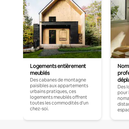
Logements entièrement
Noma
meublés
prof
dépl
Des cabanes de montagne
paisibles aux appartements
Des 
urbains pratiques, ces
pour 
logements meublés offrent
nomad
toutes les commodités d'un
dista
chez-soi.
espac