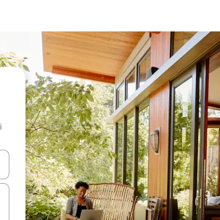
i
.
utilisant les flèches vers le haut et vers le bas, ou en appuyant dessus 