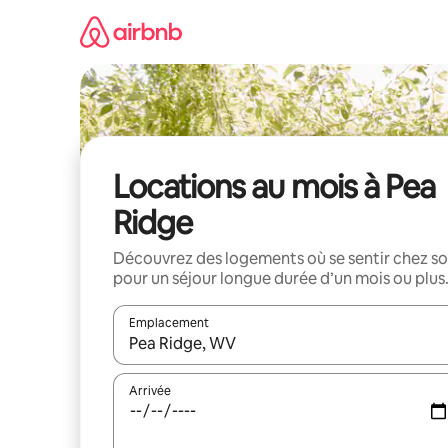
Aller
directement
au
contenu
Locations au mois à Pea
Ridge
Découvrez des logements où se sentir chez so
pour un séjour longue durée d’un mois ou plus
Emplacement
Quand les résultats sont affichés, parcourez-les en 
Arrivée