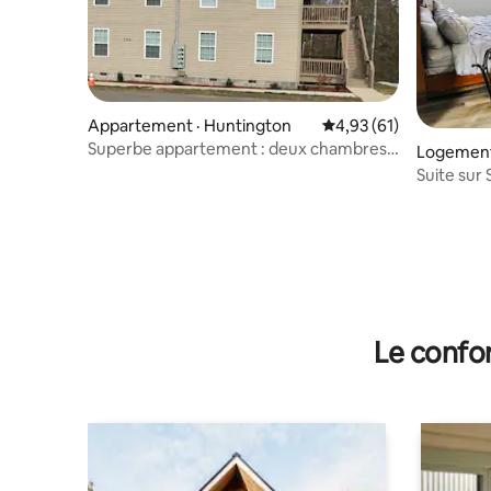
Appartement · Huntington
Note moyenne de 4,93
4,93 (61)
Superbe appartement : deux chambres,
Logement
deux salles de bain
Suite sur 
petit étan
Le confor