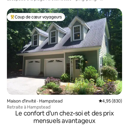
équipement de plage
Coup de cœur voyageurs
Coup de cœur voyageurs parmi les plus aimés
Maison d'invité · Hampstead
Note moyenne 
4,95 (830)
Retraite à Hampstead
Le confort d'un chez-soi et des prix
mensuels avantageux