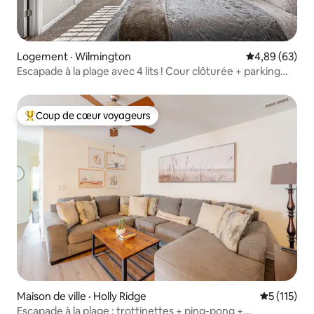
Logement · Wilmington
Note moyenne
4,89 (63)
Escapade à la plage avec 4 lits ! Cour clôturée + parking
garage
Coup de cœur voyageurs
Coup de cœur voyageurs parmi les plus aimés
Maison de ville · Holly Ridge
Note moyen
5 (115)
Escapade à la plage : trottinettes + ping-pong +