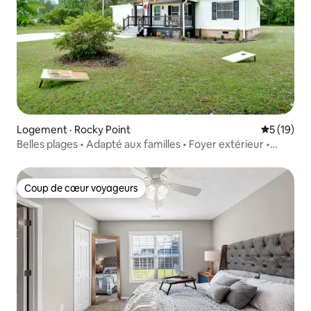
Logement · Rocky Point
Note moye
5 (19)
Belles plages • Adapté aux familles • Foyer extérieur •
Intimité
Coup de cœur voyageurs
Coup de cœur voyageurs