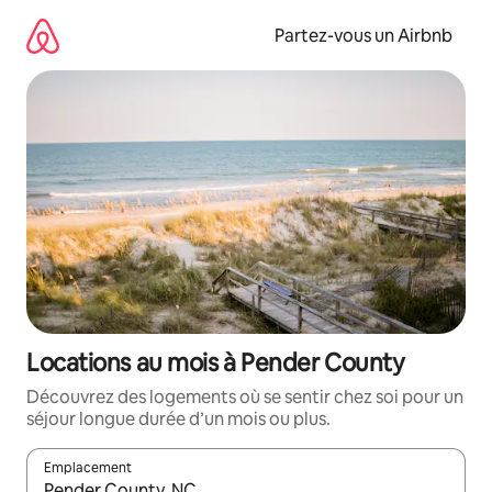
Aller
directement
Partez-vous un Airbnb
au
contenu
Locations au mois à Pender County
Découvrez des logements où se sentir chez soi pour un
séjour longue durée d’un mois ou plus.
Emplacement
Quand les résultats sont affichés, parcourez-les en utilisant les 