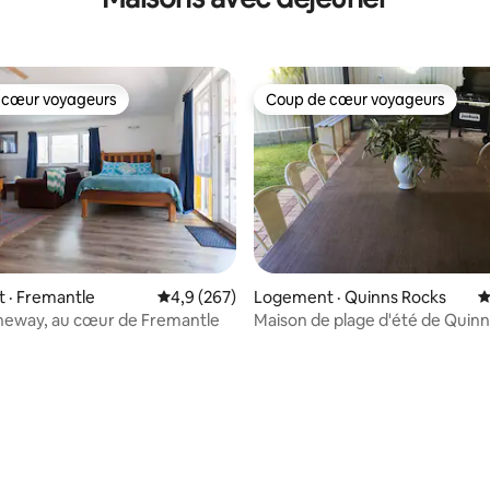
emplacement.
 cœur voyageurs
Coup de cœur voyageurs
 cœur voyageurs
Coup de cœur voyageurs
 · Fremantle
Note moyenne de 4,9 sur 5, 267 commentai
4,9 (267)
Logement · Quinns Rocks
N
neway, au cœur de Fremantle
Maison de plage d'été de Quinn