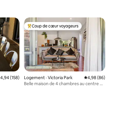
Coup de cœur voyageurs
Coup de cœur voyageurs parmi les plus aimés
res
ote moyenne de 4,94 sur 5, 158 commentaires
4,94 (158)
Logement · Victoria Park
Note moyenne de 4,98
4,98 (86)
Belle maison de 4 chambres au centre de
Victoria Park