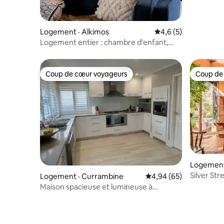
Logement · Alkimos
Note moyenne de 4,
4,6 (5)
Logement entier : chambre d'enfant,
bureau, cour clôturée
Coup de cœur voyageurs
Coup de
Coup de cœur voyageurs
Coup de
Logement
Silver Str
Logement · Currambine
Note moyenne de 4,94
4,94 (65)
de Frema
Maison spacieuse et lumineuse à
proximité des commerces et des cafés