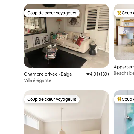
Coup de cœur voyageurs
Coup 
Coup de cœur voyageurs
Coup de 
Apparteme
Beachside
Chambre privée · Balga
Note moyenne de 4,91 
4,91 (139)
plage, à q
Villa élégante
Coup de cœur voyageurs
Coup 
Coup de cœur voyageurs
Coup de 