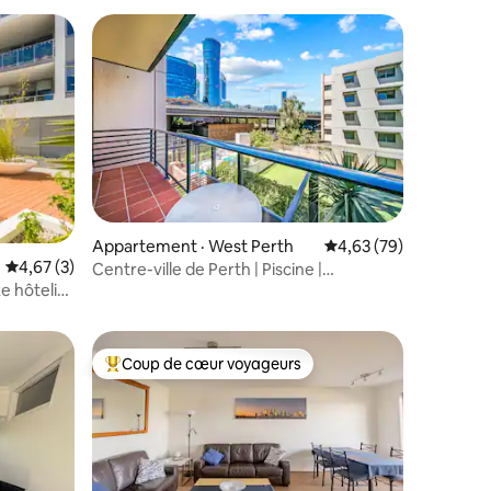
res
Appartement · West Perth
Note moyenne de 4,63
4,63 (79)
Note moyenne de 4,67 sur 5, 3 commentaires
4,67 (3)
Centre-ville de Perth | Piscine |
Stationnement gratuit
e hôtelier
 sécurisé
Coup de cœur voyageurs
Coup de cœur voyageurs parmi les plus aimés