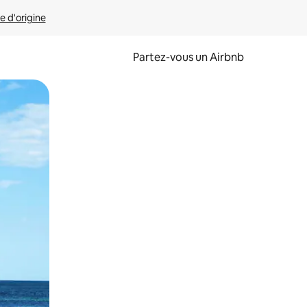
e d'origine
Partez-vous un Airbnb
et en les faisant glisser.