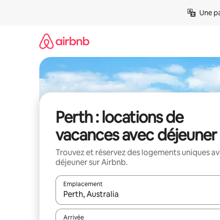
Aller
Une pa
directement
au
contenu
Perth : locations de
vacances avec déjeuner
Trouvez et réservez des logements uniques a
déjeuner sur Airbnb.
Emplacement
Quand les résultats sont affichés, parcourez-les en 
Arrivée