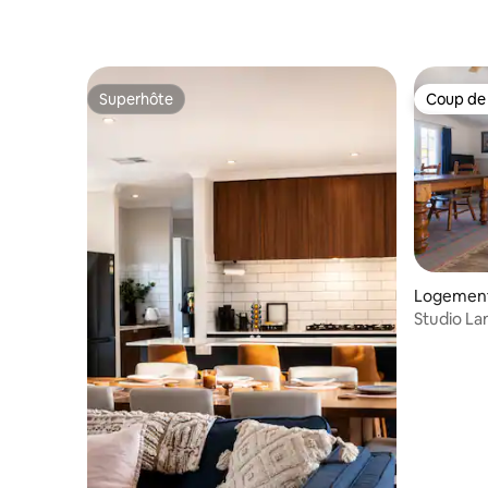
Superhôte
Coup de
Superhôte
Coup de
Logement
Studio La