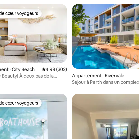
de cœur voyageurs
cœur voyageurs parmi les plus aimés
nt · City Beach
Note moyenne de 4,98 sur 5, 302 commentai
4,98 (302)
Appartement · Rivervale
 Beauty| À deux pas de la
sur 5, 139 commentaires
uelques minutes de la ville
Séjour à Perth dans un complex
- Piscine/Salle de sport/Parking
de cœur voyageurs
cœur voyageurs parmi les plus aimés