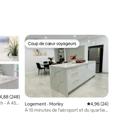
Coup de cœur voyageurs
Coup de cœur voyageurs
ote moyenne de 4,88 sur 5, 248 commentaires
4,88 (248)
res
h - À 450
Logement · Morley
Note moyenne de 4,96
4,96 (24)
À 10 minutes de l'aéroport et du quartier
des affaires/Flambant neuf/Logement
de luxe