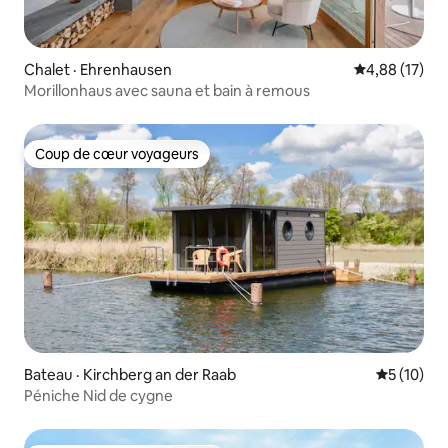
Chalet · Ehrenhausen
Note moyenne
4,88 (17)
Morillonhaus avec sauna et bain à remous
Coup de cœur voyageurs
Coup de cœur voyageurs
Bateau · Kirchberg an der Raab
Note moye
5 (10)
Péniche Nid de cygne