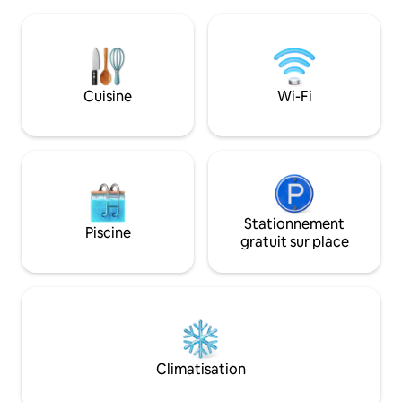
jacuzzi à usage ex
sur le sentier de randonnée,
système de réserv
incompréhensible et calme.
manière durable a
Riegersburg, Zotter, & Gölles très
naturels, une oasis
proche ! Un paradis absolu pour les
produits régionaux
cyclistes et les randonneurs.
Graz et la région 
Cuisine
Wi-Fi
gastronomique du s
parfait pour des 
de plaisir.
Stationnement
Piscine
gratuit sur place
Climatisation