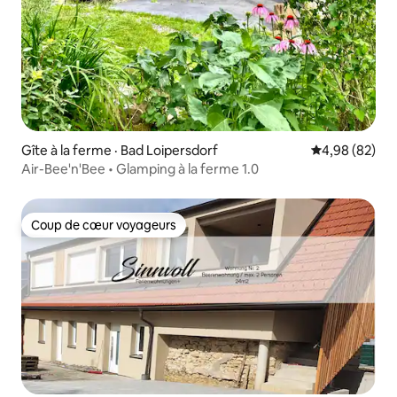
Gîte à la ferme · Bad Loipersdorf
Note moyenne
4,98 (82)
Air-Bee'n'Bee • Glamping à la ferme 1.0
Coup de cœur voyageurs
Coup de cœur voyageurs