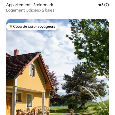
Appartement · Steiermark
Note moy
5 (7)
Logement judicieux 2 baies
Coup de cœur voyageurs
Coup de cœur voyageurs parmi les plus aimés