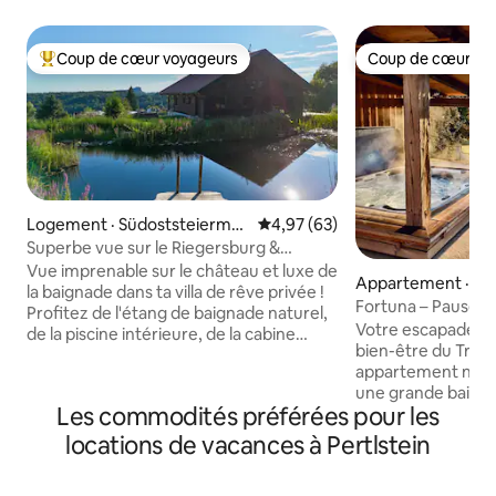
Coup de cœur voyageurs
Coup de cœur vo
Coup de cœur voyageurs parmi les plus aimés
Coup de cœur vo
Logement · Südoststeiermar
Note moyenne de 4,97 sur 5, 
4,97 (63)
k
Superbe vue sur le Riegersburg &
Badeparadies
Vue imprenable sur le château et luxe de
Appartement · Sa
la baignade dans ta villa de rêve privée !
n bei Graz
Fortuna – Pause po
Profitez de l'étang de baignade naturel,
vue sur la nature
Votre escapade à d
de la piscine intérieure, de la cabine
bien-être du Trau
infrarouge et de 3 grandes terrasses
appartement natur
avec foyer et barbecue. Superbe salon
une grande baie vi
avec des fenêtres de 8 m de haut, une
Les commodités préférées pour les
français avec vue sur 
cheminée et une vue spectaculaire. 10
ferme avec ses po
couchages, immense jardin, salle de jeux
locations de vacances à Pertlstein
et son atmosphèr
et bibliothèque avec des classiques de la
invite à ralentir l
littérature mondiale. Situé directement