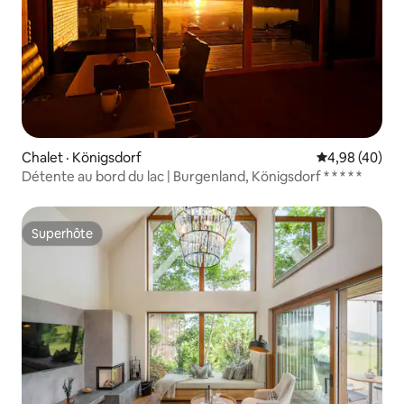
Chalet · Königsdorf
Note moyenne
4,98 (40)
Détente au bord du lac | Burgenland, Königsdorf * * * * *
Superhôte
Superhôte