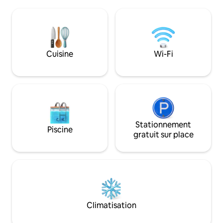
Digue. Que vous soyez en court séjour,
parfaite. Une cuisine moderne et une
que vous ayez un 
machine à café de la fève à la tasse
vous profitiez de 
ajoutent au confort de la maison, tandis
l'appartement est 
que le décor inspiré de l'île et les touches
seulement 15 minu
écologiques rendent chaque séjour
plage et à proxim
Cuisine
Wi-Fi
relaxant, élégant et inoubliable.
marché de Victori
explorer le poisson 
culture locale.
Stationnement
Piscine
gratuit sur place
Climatisation