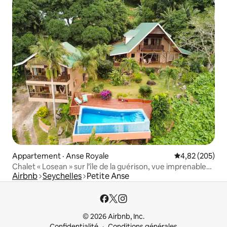
Appartement · Anse Royale
Note moyenne 
4,82 (205)
Chalet « Losean » sur l'île de la guérison, vue imprenable
Airbnb
Seychelles
Petite Anse
sur la mer
© 2026 Airbnb, Inc.
Confidentialité
Conditions générales