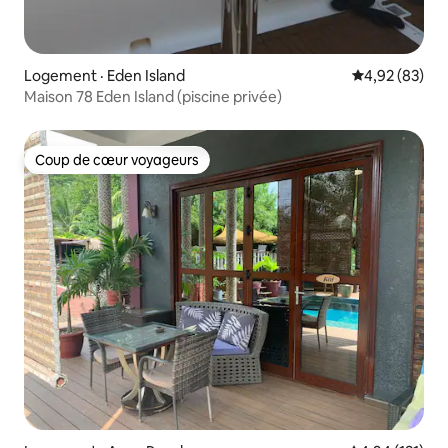
Logement · Eden Island
Note moyenne
4,92 (83)
Maison 78 Eden Island (piscine privée)
Coup de cœur voyageurs
Coup de cœur voyageurs