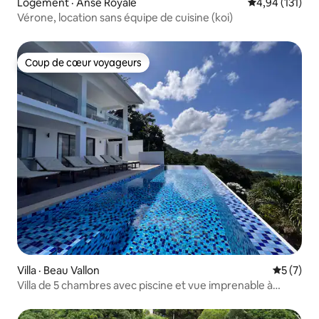
Logement · Anse Royale
Note moyenne 
4,94 (131)
Vérone, location sans équipe de cuisine (koi)
Coup de cœur voyageurs
Coup de cœur voyageurs
Villa · Beau Vallon
Note moy
5 (7)
Villa de 5 chambres avec piscine et vue imprenable à
Paradise Heights