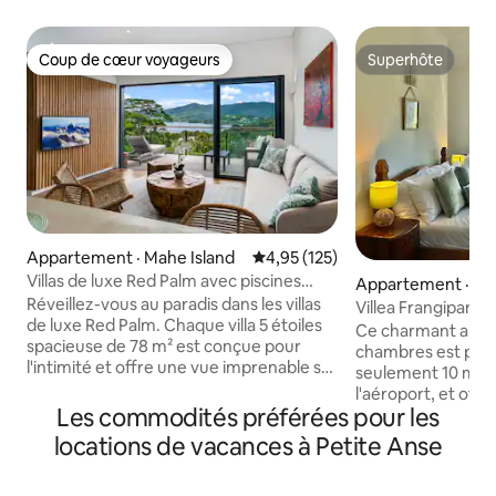
Coup de cœur voyageurs
Superhôte
Coup de cœur voyageurs
Superhôte
Appartement · Mahe Island
Note moyenne de 4,95 sur 5, 1
4,95 (125)
Villas de luxe Red Palm avec piscines
Appartement · Vic
privées
Réveillez-vous au paradis dans les villas
Villea Frangipani 
de luxe Red Palm. Chaque villa 5 étoiles
chambres au derni
Ce charmant app
spacieuse de 78 m² est conçue pour
l'aéroport
chambres est perch
l'intimité et offre une vue imprenable sur
seulement 10 minu
la vallée, les montagnes et l'océan.
l'aéroport, et off
Plongez dans votre piscine à
Les commodités préférées pour les
sur l'aéroport inte
débordement privée d'eau salée, puis
Seychelles. Depuis
locations de vacances à Petite Anse
détendez-vous sur un lit king-size avec
pourrez également
des draps et des oreillers moelleux
panoramique sur Pra
choisis pour une nuit de sommeil