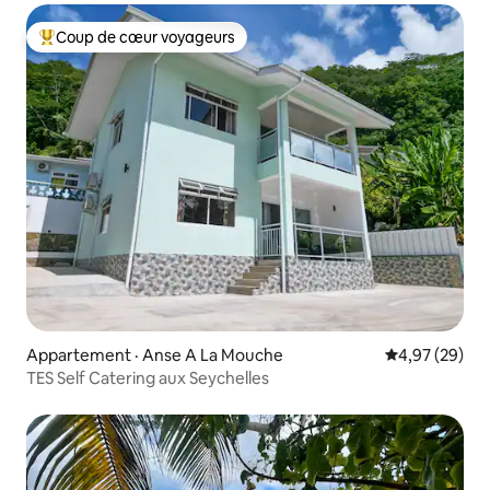
Coup de cœur voyageurs
Coup de cœur voyageurs parmi les plus aimés
Appartement · Anse A La Mouche
Note moyenne
4,97 (29)
TES Self Catering aux Seychelles