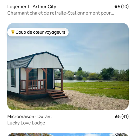
Logement · Arthur City
Note moye
5 (10)
Charmant chalet de retraite•Stationnement pour
bateau•Wi-Fi rapide
Coup de cœur voyageurs
Coup de cœur voyageurs parmi les plus aimés
Micromaison · Durant
Note moye
5 (41)
Lucky Love Lodge