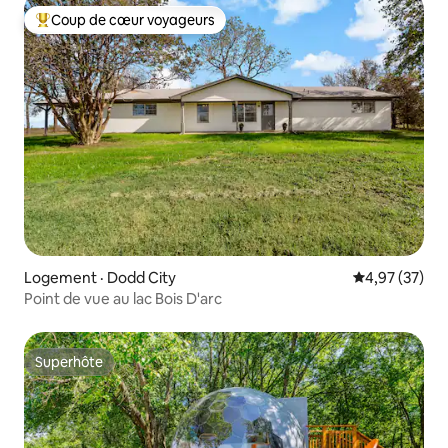
Coup de cœur voyageurs
Coup de cœur voyageurs parmi les plus aimés
Logement · Dodd City
Note moyenne
4,97 (37)
Point de vue au lac Bois D'arc
Superhôte
Superhôte