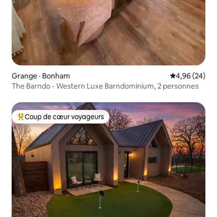
Grange · Bonham
Note moyenne
4,96 (24)
The Barndo - Western Luxe Barndominium, 2 personnes
Coup de cœur voyageurs
Coup de cœur voyageurs parmi les plus aimés