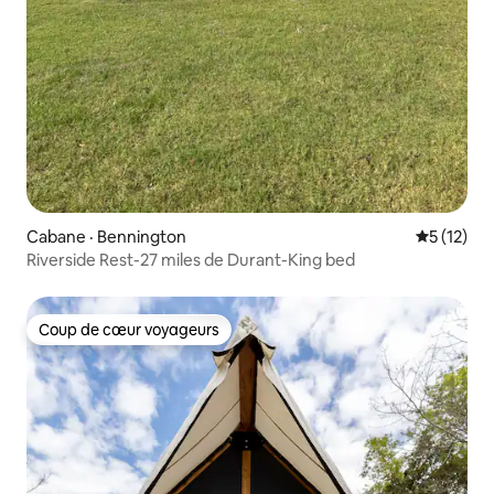
Cabane · Bennington
Note moye
5 (12)
Riverside Rest-27 miles de Durant-King bed
Coup de cœur voyageurs
Coup de cœur voyageurs