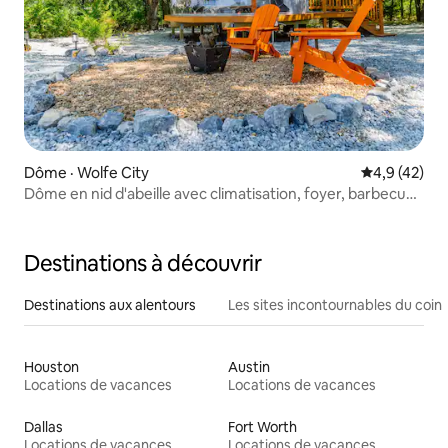
Dôme · Wolfe City
Note moyenn
4,9 (42)
Dôme en nid d'abeille avec climatisation, foyer, barbecue,
Starlink
Destinations à découvrir
Destinations aux alentours
Les sites incontournables du coin
Houston
Austin
Locations de vacances
Locations de vacances
Dallas
Fort Worth
Locations de vacances
Locations de vacances