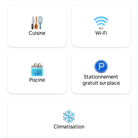
est à 1/4 de mile au nord. C'est un
Nous l'avons créé 
endroit de prédilection pour prendre
enfants et mainte
des photos. Roxton a une banque, un
seulement 3 miles d
guichet automatique ouvert 24 h/24, un
5 minutes du lac B
bureau de poste, un café, une
connexion Wi-Fi ul
pharmacie City Drug Store et les
Cuisine
Wi-Fi
l'endroit idéal pou
musées Chaparral, une station-service
inoubliables dans l
avec paiement à la pompe et une
bibliothèque. À 15 miles en voiture du
centre-ville de Paris et à 20 miles de la
principale zone commerçante.
Stationnement
Piscine
gratuit sur place
Climatisation