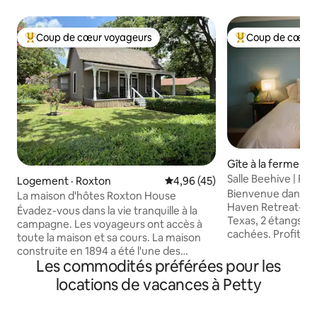
Coup de cœur voyageurs
Coup de cœur 
Coup de cœur voyageurs parmi les plus aimés
Coup de cœur voy
Gîte à la ferme · 
ty
Salle Beehive | Retr
Logement · Roxton
Note moyenne de 4,96 sur 5, 
4,96 (45)
Reposez-vous!
Bienvenue dans la 
La maison d'hôtes Roxton House
Haven Retreat-25 a
Évadez-vous dans la vie tranquille à la
Texas, 2 étangs, b
campagne. Les voyageurs ont accès à
cachées. Profitez 
toute la maison et sa cours. La maison
étoiles et de l'as
construite en 1894 a été l'une des
Offrant un matelas 
Les commodités préférées pour les
premières à Roxton. Roxton compte
superposés, une d
548 habitants et n'a pas de feux de
locations de vacances à Petty
cuisine compacte 
circulation. Roxton Chaparral Trail est à
Détendez-vous sur
126 verges de la maison. Rock Falls Park
ou faites de la ra