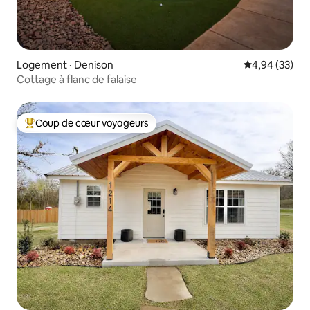
Logement · Denison
Note moyenne
4,94 (33)
Cottage à flanc de falaise
Coup de cœur voyageurs
Coup de cœur voyageurs parmi les plus aimés