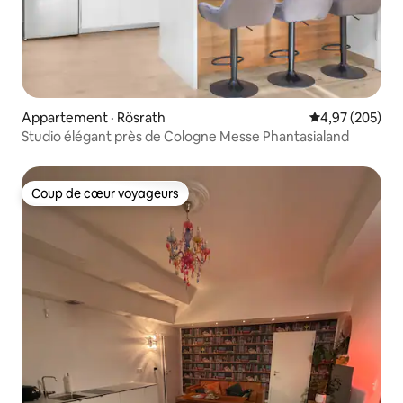
Appartement · Rösrath
Note moyenne 
4,97 (205)
Studio élégant près de Cologne Messe Phantasialand
Coup de cœur voyageurs
Coup de cœur voyageurs