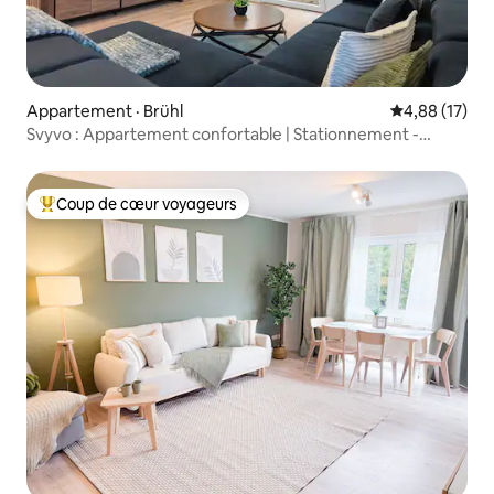
Appartement · Brühl
Note moyenne
4,88 (17)
Svyvo : Appartement confortable | Stationnement -
Cuisine - Balcon
Coup de cœur voyageurs
Coup de cœur voyageurs parmi les plus aimés