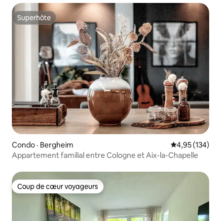
Superhôte
Superhôte
Condo · Bergheim
Note moyenne 
4,95 (134)
Appartement familial entre Cologne et Aix-la-Chapelle
Coup de cœur voyageurs
Coup de cœur voyageurs