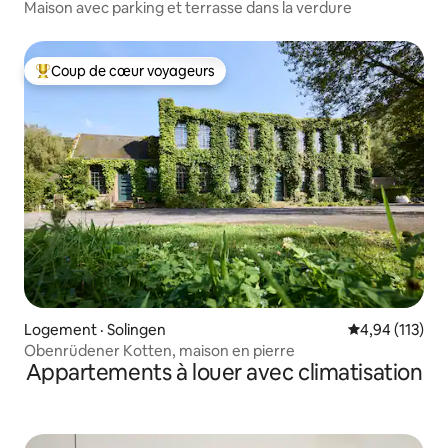
Maison avec parking et terrasse dans la verdure
Coup de cœur voyageurs
Coup de cœur voyageurs parmi les plus aimés
Logement · Solingen
Note moyenne 
4,94 (113)
Obenrüdener Kotten, maison en pierre
Appartements à louer avec climatisation