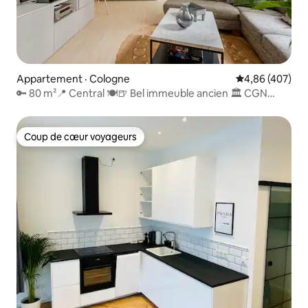
Appartement · Cologne
Note moyenne 
4,86 (407)
🔑 80 m²📍 Central 🍽🍺 Bel immeuble ancien 🏛 CGN
Messe 📈
Coup de cœur voyageurs
Coup de cœur voyageurs