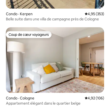
Condo · Kerpen
Note moyenne 
4,95 (353)
Belle suite dans une villa de campagne près de Cologne
Coup de cœur voyageurs
Coup de cœur voyageurs
Condo · Cologne
Note moyenne 
4,92 (106)
Appartement élégant dans le quartier belge