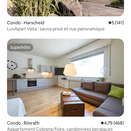
Condo · Harscheid
Note moyen
5 (141)
LuxApart Vista : sauna privé et vue panoramique
Superhôte
Superhôte
Condo · Rösrath
Note moyenne 
4,79 (468)
Appartement Cologne/foire, randonnées bergiques