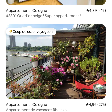
Appartement · Cologne
Note moyenne 
4,89 (419)
#3801 Quartier belge ! Super appartement !
Coup de cœur voyageurs
Coup de cœur voyageurs parmi les plus aimés
Appartement · Cologne
Note moyenne 
4,96 (275)
Appartement de vacances Rheinkai