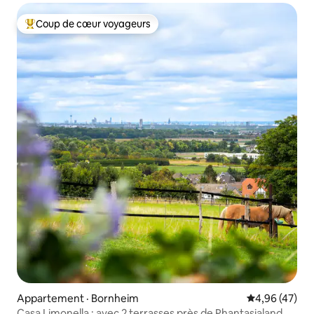
Coup de cœur voyageurs
Coup de cœur voyageurs parmi les plus aimés
Appartement · Bornheim
Note moyenne
4,96 (47)
Casa Limonella : avec 2 terrasses près de Phantasialand