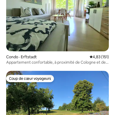
Condo · Erftstadt
Note moyenne 
4,83 (151)
Appartement confortable, à proximité de Cologne et de
Phantasialand
Coup de cœur voyageurs
Coup de cœur voyageurs