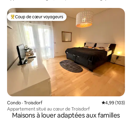
Coup de cœur voyageurs
Coup de cœur voyageurs parmi les plus aimés
Condo · Troisdorf
Note moyenne 
4,99 (103)
Appartement situé au cœur de Troisdorf
Maisons à louer adaptées aux familles