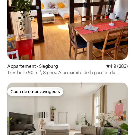
Appartement · Siegburg
Note moyenne
4,9 (283)
Très belle 90 m ², 8 pers. À proximité de la gare et du
marché
Coup de cœur voyageurs
Coup de cœur voyageurs