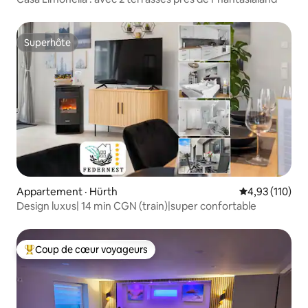
Superhôte
Superhôte
Appartement · Hürth
Note moyenne 
4,93 (110)
Design luxus| 14 min CGN (train)|super confortable
Coup de cœur voyageurs
Coup de cœur voyageurs parmi les plus aimés