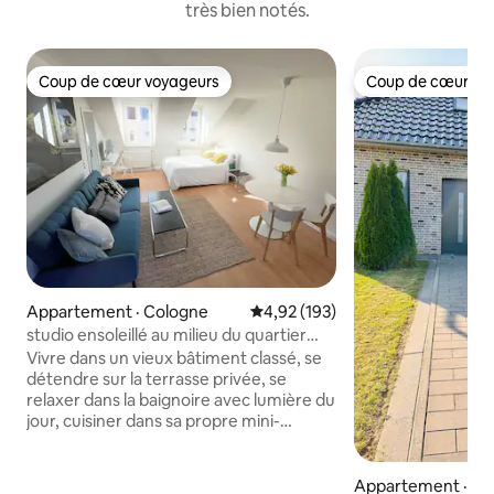
très bien notés.
Coup de cœur voyageurs
Coup de cœur vo
Coup de cœur voyageurs
Coup de cœur vo
Appartement · Cologne
Note moyenne de 4,92 sur 5, 1
4,92 (193)
studio ensoleillé au milieu du quartier
animé d'Ehrenfeld
Vivre dans un vieux bâtiment classé, se
détendre sur la terrasse privée, se
relaxer dans la baignoire avec lumière du
jour, cuisiner dans sa propre mini-
cuisine. Beaucoup de lumière et d'air. Il y
a un petit poste de travail avec
ordinateur. Les environs offrent
Appartement · Swi