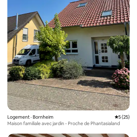
Logement · Bornheim
Note moye
5 (25)
Maison familiale avec jardin - Proche de Phantasialand