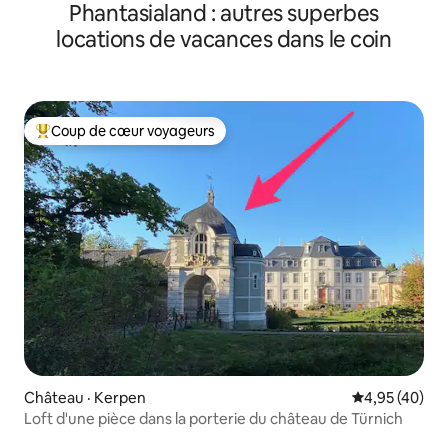
Phantasialand : autres superbes
locations de vacances dans le coin
Coup de cœur voyageurs
Coup de cœur voyageurs parmi les plus aimés
Château · Kerpen
Note moyenne
4,95 (40)
Loft d'une pièce dans la porterie du château de Türnich