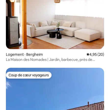
Logement · Bergheim
Note moyenne
4,95 (20)
La Maison des Nomades | Jardin, barbecue, près de
Cologne
Coup de cœur voyageurs
Coup de cœur voyageurs