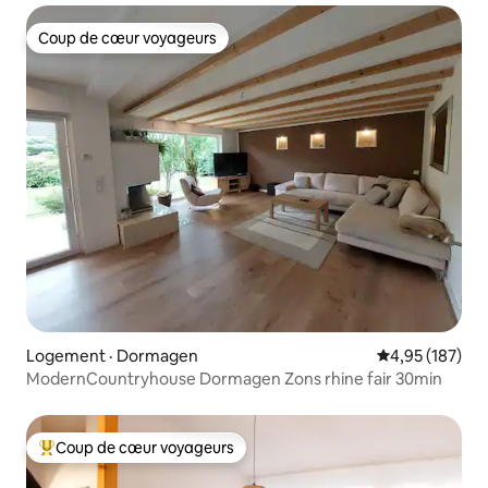
Coup de cœur voyageurs
Coup de cœur voyageurs
Logement · Dormagen
Note moyenne 
4,95 (187)
ModernCountryhouse Dormagen Zons rhine fair 30min
Coup de cœur voyageurs
Coup de cœur voyageurs parmi les plus aimés