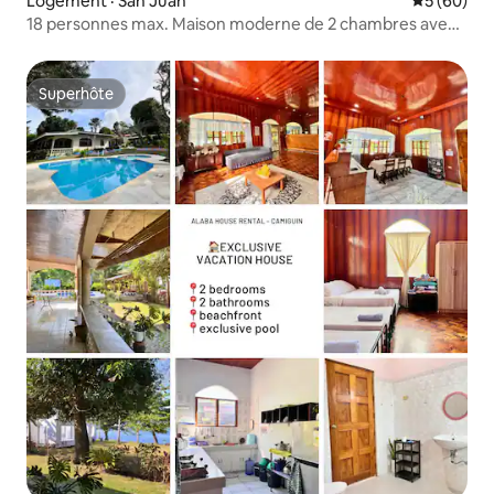
Logement · San Juan
Note moye
5 (60)
18 personnes max. Maison moderne de 2 chambres avec
parking.
Superhôte
Superhôte