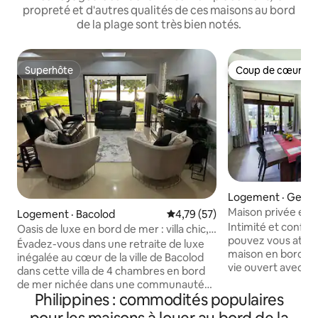
propreté et d'autres qualités de ces maisons au bord
de la plage sont très bien notés.
Superhôte
Coup de cœur vo
Superhôte
Coup de cœur vo
Logement · Gener
Maison privée en 
Logement · Bacolod
Note moyenne de 4,79 sur 5, 
4,79 (57)
Emplacement privi
Intimité et confor
Oasis de luxe en bord de mer : villa chic,
pouvez vous atten
piscines, coucher de soleil
Évadez-vous dans une retraite de luxe
maison en bord de
inégalée au cœur de la ville de Bacolod
vie ouvert avec une
dans cette villa de 4 chambres en bord
manger spacieuse
de mer nichée dans une communauté
climatisées, des 
Philippines : commodités populaires
hôtelière exclusive. Découvrez des
un salon avec télé
couchers de soleil à couper le souffle