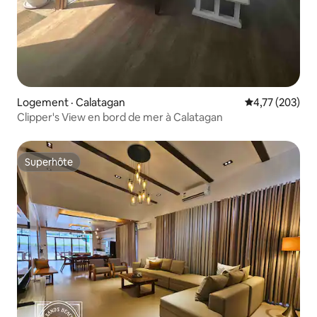
Logement · Calatagan
Note moyenne 
4,77 (203)
Clipper's View en bord de mer à Calatagan
Superhôte
Superhôte