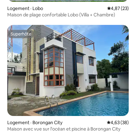
Logement · Lobo
Note moyenne
4,87 (23)
Maison de plage confortable Lobo (Villa + Chambre)
Superhôte
Superhôte
Logement · Borongan City
Note moyenne
4,63 (38)
Maison avec vue sur l'océan et piscine à Borongan City