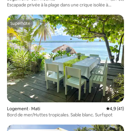
Escapade privée à la plage dans une crique isolée à
Palawan
Superhôte
Superhôte
Logement · Mati
Note moyenn
4,9 (41)
Bord de mer/Huttes tropicales. Sable blanc. Surfspot