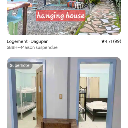
Logement · Dagupan
Note moyenne
4,71 (99)
SBBH--Maison suspendue
Superhôte
Superhôte