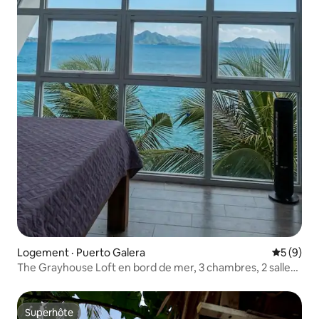
Logement · Puerto Galera
Note moy
5 (9)
The Grayhouse Loft en bord de mer, 3 chambres, 2 salles
de bain, 3 toilettes
Superhôte
Superhôte