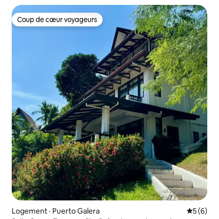
Coup de cœur voyageurs
Coup de cœur voyageurs
Logement · Puerto Galera
Note moy
5 (6)