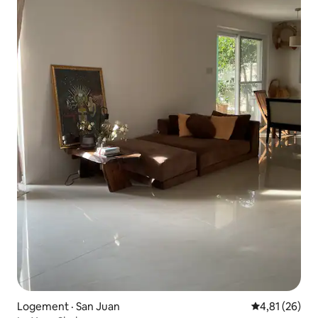
Logement · San Juan
Note moyenne
4,81 (26)