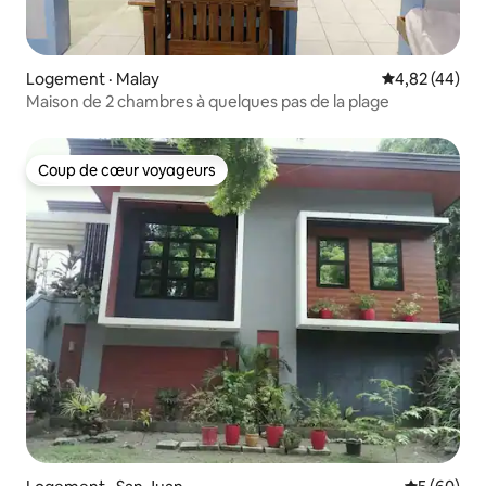
Logement · Malay
Note moyenne
4,82 (44)
Maison de 2 chambres à quelques pas de la plage
Coup de cœur voyageurs
Coup de cœur voyageurs