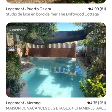
Logement · Puerto Galera
Note moyenne
4,99 (81)
Studio de luxe en bord de mer The Driftwood Cottage
Superhôte
Superhôte
Logement · Morong
Note moyenne 
4,75 (251)
MAISON DE VACANCES DE 2 ÉTAGES, 4 CHAMBRES, AVEC