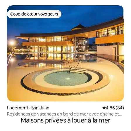
PISCINE ET BORD DE MER
Coup de cœur voyageurs
Coup de cœur voyageurs
Logement · San Juan
Note moyenne
4,86 (84)
Résidences de vacances en bord de mer avec piscine et
Maisons privées à louer à la mer
plage