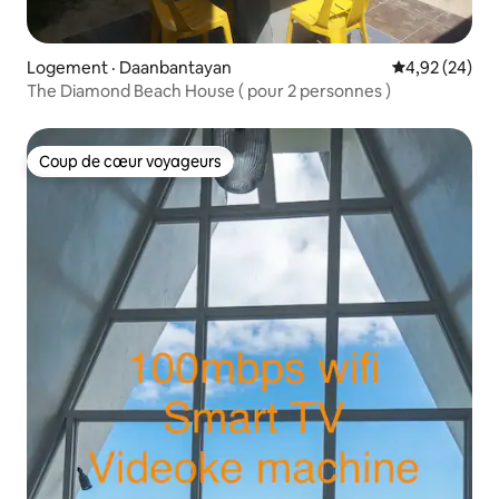
Logement · Daanbantayan
Note moyenne
4,92 (24)
The Diamond Beach House ( pour 2 personnes )
Coup de cœur voyageurs
Coup de cœur voyageurs