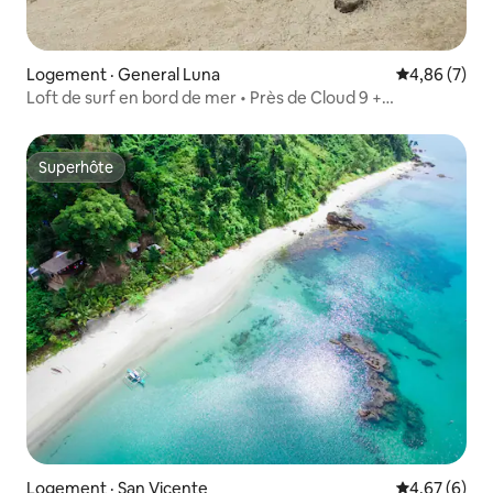
Logement · General Luna
Note moyenn
4,86 (7)
Loft de surf en bord de mer • Près de Cloud 9 +
Générateur
Superhôte
Superhôte
Logement · San Vicente
Note moyenn
4,67 (6)