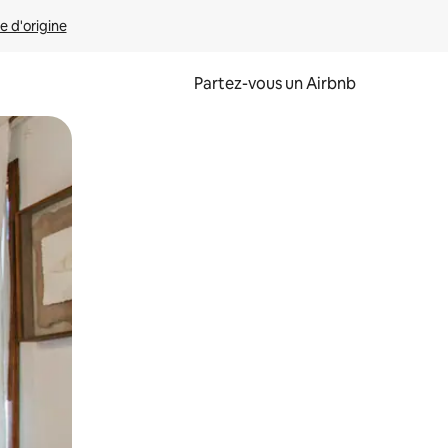
e d'origine
Partez-vous un Airbnb
et en les faisant glisser.