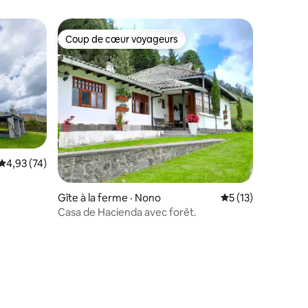
Coup de cœur voyageurs
Coup de cœur voyageurs
Note moyenne de 4,93 sur 5, 74 commentaires
4,93 (74)
res
Gîte à la ferme · Nono
Note moyenne de 
5 (13)
Casa de Hacienda avec forêt.