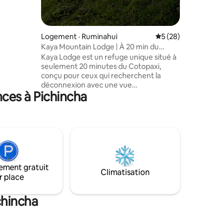
es
ges. La
e la
8
Logement · Ruminahui
Note moyenne de 5
5 (28)
aisons et
Kaya Mountain Lodge | À 20 min du
s
Cotopaxi
Kaya Lodge est un refuge unique situé à
seulement 20 minutes du Cotopaxi,
conçu pour ceux qui recherchent la
déconnexion avec une vue
ces à Pichincha
incomparable. Profitez de promenades à
cheval, de réservations dans des
restaurants à proximité et d'un spa pour
6 personnes avec vue directe sur le
Sincholagua. Nous acceptons les
animaux de compagnie et offrons de
l'eau chaude, un espace barbecue et le
Wi-Fi haute vitesse. Ici, chaque détail est
ement gratuit
pensé pour que vous viviez une
Climatisation
r place
expérience confortable et naturelle, au
milieu de paysages spectaculaires.
Nettoyage haut de gamme
chincha