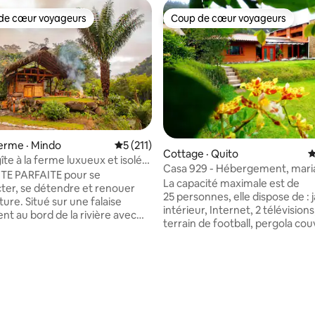
de cœur voyageurs
Coup de cœur voyageurs
cœur voyageurs parmi les plus aimés
Coup de cœur voyageurs
ferme · Mindo
Note moyenne de 5 sur 5, 211 commentai
5 (211)
Cottage · Quito
N
îte à la ferme luxueux et isolé
sur 5, 139 commentaires
Casa 929 - Hébergement, mari
 la rivière
TE PARFAITE pour se
anniversaires
La capacité maximale est de
er, se détendre et renouer
25 personnes, elle dispose de : 
r une falaise
intérieur, Internet, 2 télévisions
nt au bord de la rivière avec
terrain de football, pergola cou
ique sur la vallée et la rivière,
salle à manger extérieure pour
NT HORS RÉSEAU, alimenté
40 personnes, zone barbecue, 
gie solaire, sûr, confortable et
de stationnement. La valeur af
correspond à 4 personnes hébe
opriétaires, la cabane River
partir de là, 20 $ sont ajoutés p
 le SEUL LOGEMENT sur la
chaque personne supplémentai
tuée de manière unique à la