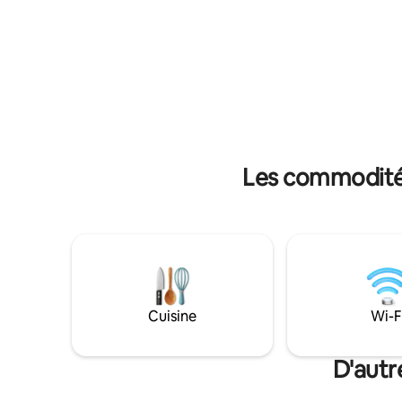
jonction d
pour profiter d'une sérénité parfaite en
au bout de la rout
pleine nature. Clair et délicieuse, notre
acres avec
eau provient d'une source ! Louez notre
VEUILLE
guide pour des randonnées inspirantes
35 MINUT
sur nos sentiers exceptionnels et privés.
Participez à un cours de yoga avec une
experte!
Les commodités
Cuisine
Wi-F
D'autr