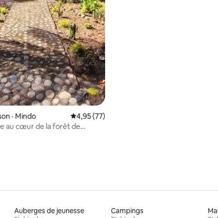
on · Mindo
Note moyenne de 4,95 sur 5, 77 commentai
4,95 (77)
e au cœur de la forêt de
Auberges de jeunesse
Campings
Mai