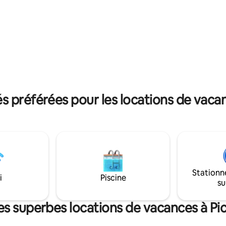
pouvez également organiser d
e deux rivières, littéralement
événements tels que des maria
e. La ferme fait 140
capacité totale de l'ensemble d
 1,5 milles de front de rivière!
propriété est de 90 invités et 3
Z NOTER QUE NOUS SOMMES À
hébergés, répartis dans deux m
ES EN VOITURE DE MINDO.
deux zones couvertes pour de
événements en plein air
 préférées pour les locations de vacan
Stationn
i
Piscine
su
es superbes locations de vacances à Pi