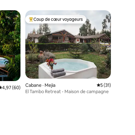
Coup de cœur voyageurs
Coup de cœur voyageurs parmi les plus aimés
Cabane · Mejia
Note moyenne de 
5 (31)
Note moyenne de 4,97 sur 5, 60 commentaires
4,97 (60)
El Tambo Retreat - Maison de campagne