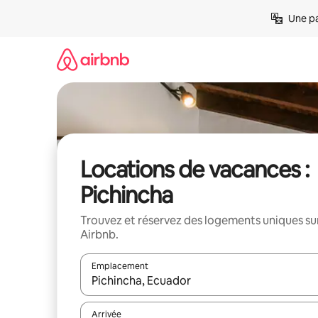
Aller
Une pa
directement
au
contenu
Locations de vacances :
Pichincha
Trouvez et réservez des logements uniques su
Airbnb.
Emplacement
Quand les résultats sont affichés, parcourez-les en 
Arrivée