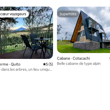
 cœur voyageurs
Superhôte
 cœur voyageurs
Superhôte
Cabane · Cotacachi
Belle cabane de type alpin
ferme · Quito
Note moyenne de 5 sur 5, 5 commentai
5 (5)
 dans les arbres, un lieu unique
cans
 sur 5, 15 commentaires