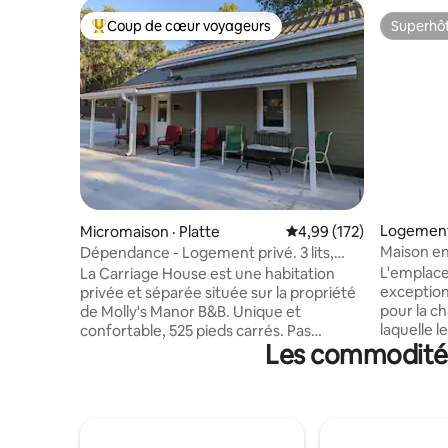
Coup de cœur voyageurs
Superhô
Coup de cœur voyageurs parmi les plus aimés
Superhô
Logement 
Micromaison · Platte
Note moyenne de 4,99 
4,99 (172)
Maison en
Dépendance - Logement privé. 3 lits,
ou pour p
1 salle de bain
L'emplace
La Carriage House est une habitation
exceptionn
privée et séparée située sur la propriété
pour la ch
de Molly's Manor B&B. Unique et
laquelle 
confortable, 525 pieds carrés. Pas
Les commodités 
À 15 à 25
d'entrée avec marches. L'étage principal
d'embarqu
comprend une chambre avec un lit
rivière! D
Queen Size, un salon confortable, une
votre bate
cuisine entièrement équipée avec
Situé sur c
appareils électroménagers et ustensiles
beaucoup 
de cuisine, et une salle de bain avec une