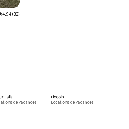
Note moyenne de 4,94 sur 5, 32 commentaires
4,94 (32)
ux Falls
Lincoln
ations de vacances
Locations de vacances