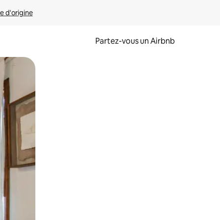
e d'origine
Partez-vous un Airbnb
et en les faisant glisser.