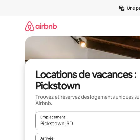
Aller
Une pa
directement
au
contenu
Locations de vacances :
Pickstown
Trouvez et réservez des logements uniques su
Airbnb.
Emplacement
Quand les résultats sont affichés, parcourez-les en 
Arrivée