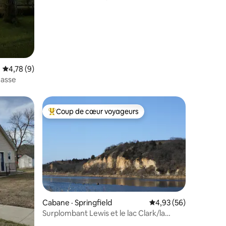
res
Note moyenne de 4,78 sur 5, 9 commentaires
4,78 (9)
hasse
Coup de cœur voyageurs
les plus aimés
Coup de cœur voyageurs parmi les plus aimés
Cabane · Springfield
Note moyenne de 4,93
4,93 (56)
Surplombant Lewis et le lac Clark/la
res
rivière Missouri