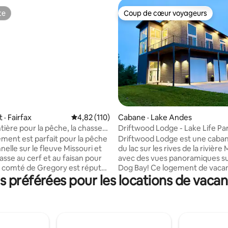
te
Coup de cœur voyageurs
te
Coup de cœur voyageurs
· Fairfax
Note moyenne de 4,82 sur 5, 110 commentai
4,82 (110)
Cabane · Lake Andes
sur 5, 172 commentaires
tière pour la pêche, la chasse
Driftwood Lodge - Lake Life Pa
asser !
ment est parfait pour la pêche
Driftwood Lodge est une caban
elle sur le fleuve Missouri et
du lac sur les rives de la rivière 
asse au cerf et au faisan pour
avec des vues panoramiques sur
le comté de Gregory est réputé!
Dog Bay! Ce logement de vacances
préférées pour les locations de vaca
 minutes de quatre rampes
familial est situé à Francis Case,
ement différentes sur la
région du parc d'État de North P
ouble abri d'auto pour garder
se trouve à distance de march
au ou vos véhicules à l'abri!
3 rampes de bateau principales
inq terrains, il y a donc
sentiers pavés pour le vélo et l
d'espace pour se stationner
pied et d'un accès à la plage.