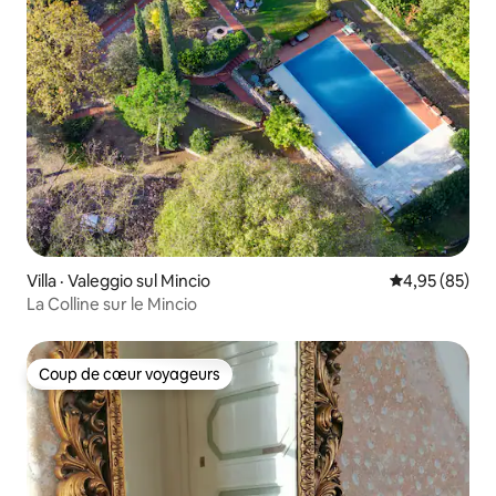
Villa · Valeggio sul Mincio
Note moyenne
4,95 (85)
La Colline sur le Mincio
Coup de cœur voyageurs
Coup de cœur voyageurs