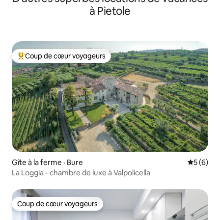
à Pietole
Coup de cœur voyageurs
Coup de cœur voyageurs parmi les plus aimés
Gîte à la ferme · Bure
Note moy
5 (6)
La Loggia - chambre de luxe à Valpolicella
Coup de cœur voyageurs
Coup de cœur voyageurs