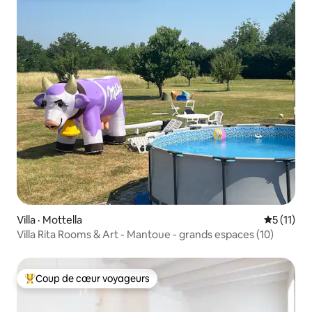
Villa · Mottella
Note moye
5 (11)
Villa Rita Rooms & Art - Mantoue - grands espaces (10)
Coup de cœur voyageurs
Coup de cœur voyageurs parmi les plus aimés