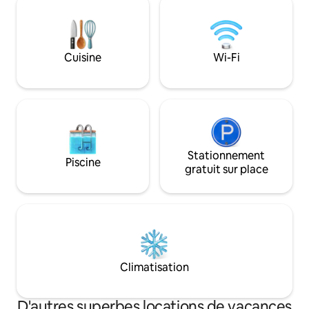
moustiquaires. Comme vous l'avez
moderne spacieus
peut-être remarqué, il n'y a pas de
ascenseur. Systèm
machine à laver dans les services
dans toute la mais
disponibles, mais à une courte distance
verre avec stores 
de nous, il y a une laverie en libre-service
Cuisine
Wi-Fi
moustiquaires.
toujours ouverte et bon marché.
Stationnement
Piscine
gratuit sur place
Climatisation
D'autres superbes locations de vacances