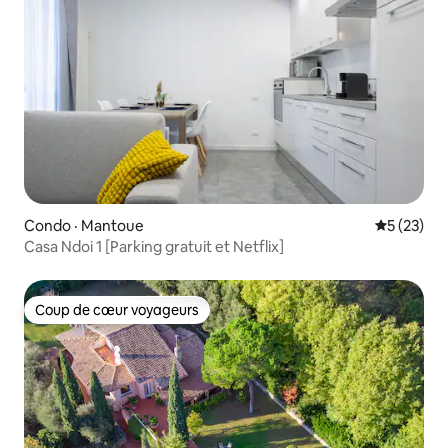
Condo · Mantoue
Note moye
5 (23)
Casa Ndoi 1 [Parking gratuit et Netflix]
Coup de cœur voyageurs
Coup de cœur voyageurs