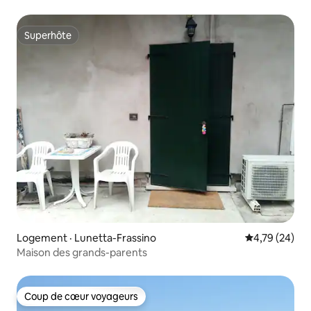
Superhôte
Superhôte
Logement · Lunetta-Frassino
Note moyenne
4,79 (24)
Maison des grands-parents
Coup de cœur voyageurs
Coup de cœur voyageurs