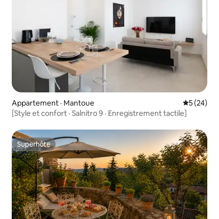
Appartement · Mantoue
Note moye
5 (24)
[Style et confort · Salnitro 9 · Enregistrement tactile]
Superhôte
Superhôte