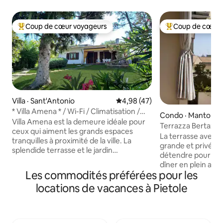
Coup de cœur voyageurs
Coup de cœur 
Coup de cœur voyageurs parmi les plus aimés
Coup de cœur voy
Villa · Sant'Antonio
Note moyenne de 4,98 sur 5, 
4,98 (47)
* Villa Amena * / Wi-Fi / Climatisation /
Condo · Mantoue
Jardin privé
Villa Amena est la demeure idéale pour
Terrazza Bertazzol
ceux qui aiment les grands espaces
00033
La terrasse avec vu
tranquilles à proximité de la ville. La
grande et privée.
splendide terrasse et le jardin
détendre pour un 
environnant permettent des moments
dîner en plein air 
de détente même en plein air. Les
Les commodités préférées pour les
bioclimatique avec
intérieurs sont accueillants et soignés
L’espace intérieu
locations de vacances à Pietole
dans les moindres détails. La villa est
salon avec cuisin
équipée de la climatisation, de pompes à
table à manger ext
chaleur, d'une connexion WI-FI gratuite,
canapé-lit confor
d'une télévision, d'un lecteur CD et de
avec télévision et 