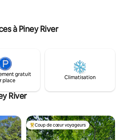
Profitez d'une vue imprenable sur la
ou en
forêt, d'une superbe terrasse à plusieurs
ant une
niveaux et d'une cuisine entièrement
uté que le
équipée. Proche de toute l'action à
Franklin et Nashville!
es à Piney River
ximum de
ement gratuit
Climatisation
r place
ey River
Coup de cœur voyageurs
les plus aimés
Coup de cœur voyageurs parmi les plus aimés