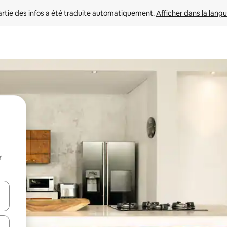
rtie des infos a été traduite automatiquement. 
Afficher dans la langu
r
utilisant les flèches vers le haut et vers le bas, ou en appuyant dessus 