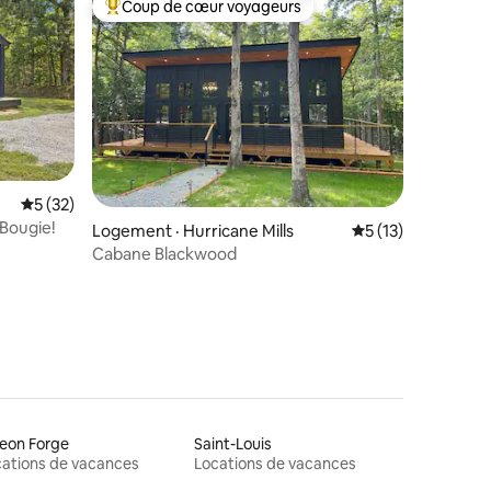
Coup de cœur voyageurs
les plus aimés
Coup de cœur voyageurs parmi les plus aimés
res
Note moyenne de 5 sur 5, 32 commentaires
5 (32)
Bougie!
Logement · Hurricane Mills
Note moyenne de 
5 (13)
Cabane Blackwood
eon Forge
Saint-Louis
ations de vacances
Locations de vacances