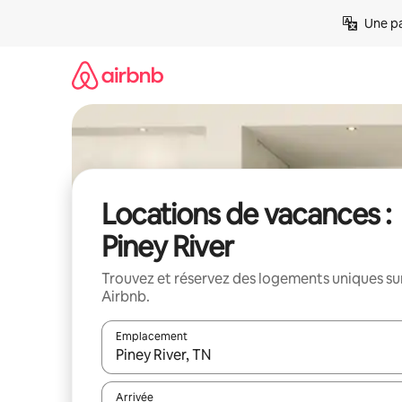
Aller
Une pa
directement
au
contenu
Locations de vacances :
Piney River
Trouvez et réservez des logements uniques su
Airbnb.
Emplacement
Quand les résultats sont affichés, parcourez-les en 
Arrivée