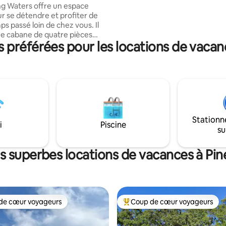
g Waters offre un espace
vous asseyant autour du foyer 
r se détendre et profiter de
jouant aux fer à cheval, en cré
s passé loin de chez vous. Il
escapade relaxante avec la bea
une cabane de quatre pièces
Tennessee a à offrir ! Les chiens sont les
préférées pour les locations de vacanc
 à Caney Fork Creek, qui se
bienvenus (limite de 50 lb, ma
 la rivière South Harpeth à
2).
tre personnes. Le lit Queen
complété par un canapé-lit dans
 qui peut également accueillir
 un espace intime
un cadre charmant. Si vous
Stationn
 le jour même », n'hésitez pas à
i
Piscine
su
ter afin que je puisse prendre
itions nécessaires à la dernière
s superbes locations de vacances à Pin
de cœur voyageurs
Coup de cœur voyageurs
cœur voyageurs parmi les plus aimés
Coup de cœur voyageurs parmi 