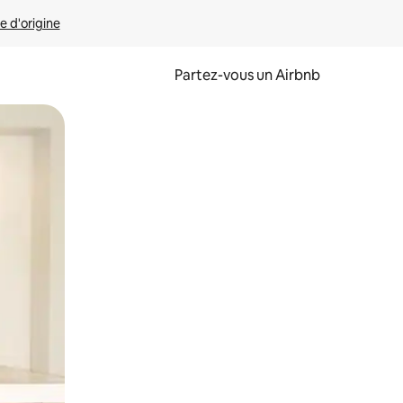
e d'origine
Partez-vous un Airbnb
et en les faisant glisser.