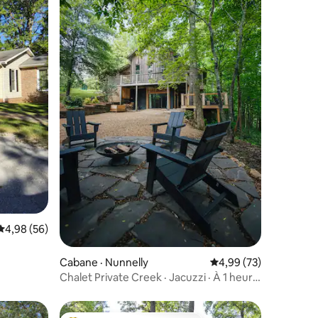
res
Note moyenne de 4,98 sur 5, 56 commentaires
4,98 (56)
Cabane · Nunnelly
Note moyenne de 4,99
4,99 (73)
Chalet Private Creek · Jacuzzi · À 1 heure
de Nashville