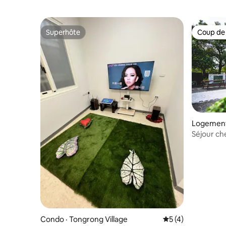
Superhôte
Coup de
Superhôte
Coup de
Logement
ip
Séjour che
Condo · Tongrong Village
Note moyenne de 
5 (4)