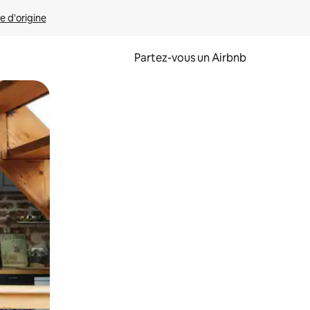
e d'origine
Partez-vous un Airbnb
et en les faisant glisser.