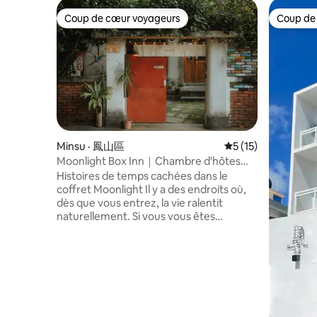
Coup de cœur voyageurs
Coup de
Coup de cœur voyageurs
Coup de
Minsu · 鳳山區
Note moyenne de 5
5 (15)
Moonlight Box Inn｜Chambre d'hôtes
avec cour attenante à Kaohsiung
Histoires de temps cachées dans le
Fengshan｜Chambre élégante avec
coffret Moonlight Il y a des endroits où,
tatami de style japonais｜Expérience
dès que vous entrez, la vie ralentit
d'hébergement touristique dans le
naturellement. Si vous vous êtes
paysage culturel et les bâtiments
égaré(e) dans l'agitation, bienvenue au
historiques des villages militaires de
Moonlight Hostel, où vous pourrez
Taïwan｜Respectueux de la diversité des
profiter d'un séjour relaxant et paisible.
genres
Nous sommes situés à « Huangpu
Xincun », à Fengshan, Kaohsiung, qui est
le premier complexe de logements
familiaux militaires entièrement