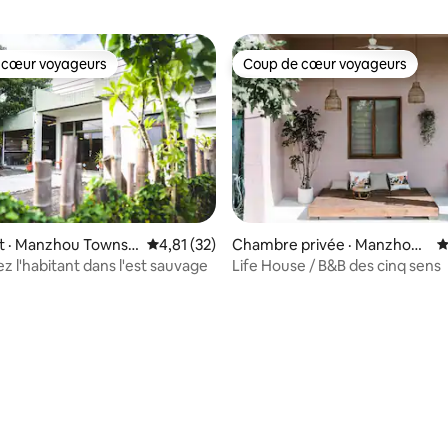
 cœur voyageurs
Coup de cœur voyageurs
 cœur voyageurs
Coup de cœur voyageurs
 · Manzhou Townsh
Note moyenne de 4,81 sur 5, 32 commentai
4,81 (32)
Chambre privée · Manzhou
N
Township
z l'habitant dans l'est sauvage
Life House / B&B des cinq sens
5 sur 5, 4 commentaires