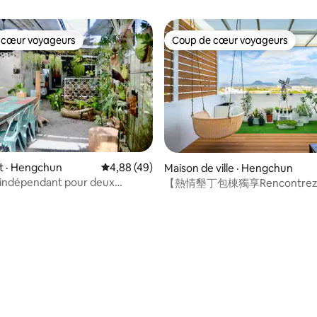
ement entier à Kenting, vue
est disponible pendant 24 heure
cher du soleil et intimité
porte du rez-de-chaussée.
 à Seven Of Two, une retraite
 cœur voyageurs
Coup de cœur voyageurs
 cœur voyageurs
Coup de cœur voyageurs
uée dans le paisible village
 de Hongchaikeng, Kenting.
cueillons qu'un seul groupe par
ison • Ce B&B n'accepte
éservations pour 16 personnes
ndant les vacances et les fins
e. • Les chambres simples ou
s (par exemple, deux chambres)
as disponibles pour une
 · Hengchun
Note moyenne de 4,88 sur 5, 49 commentai
4,88 (49)
 sur 5, 11 commentaires
Maison de ville · Hengchun
n individuelle. • Le prix indiqué
timation. Le prix réel doit être
 indépendant pour deux
【熱情墾丁包棟獨享Rencontrez la
par l'hôte après avoir confirmé
 un seul groupe de clients à la
Kenting】烤肉｜歡唱｜電梯｜
 de voyageurs et les dates. Si
ace extérieur indépendant. À
espectez pas cette règle, ne
c Houbi, de la baie de Baisha et
pas ce logement.
rium.