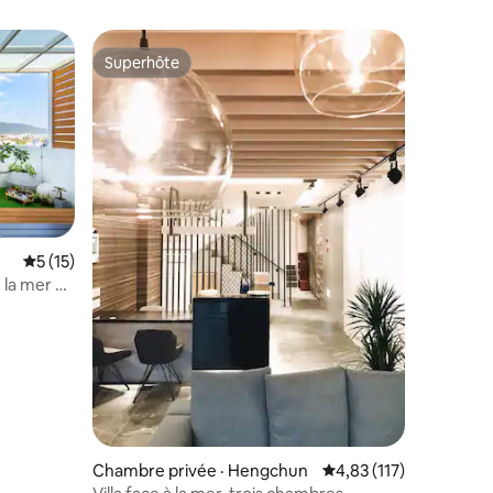
s à la
Superhôte
Superhôte
res
Note moyenne de 5 sur 5, 15 commentaires
5 (15)
 mer à
 電動麻將
Chambre privée · Hengchun
Note moyenne de 4,83
4,83 (117)