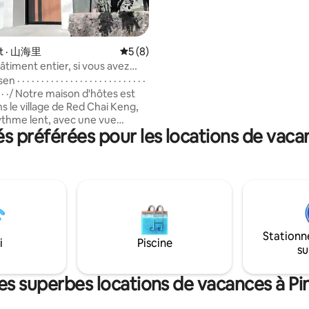
cas de restaurants à proximité.
chambre est équipée d'une cui
simple et d'une machine à lave
votre séjour de plusieurs jours.
t · 山海里
Note moyenne de 5 sur 5, 8 commentai
5 (8)
appartement n'a pas d'équipe
âtiment entier, si vous avez
luxe, mais nous nous sommes s
 plus de chambres, vous
· · · · · · · · · · · · · · · · · · · · · · · · · ·
la propreté et du confort.Mate
ous contacter
· · · · · ·/ Notre maison d'hôtes est
Nous utilisons les célèbres lits d'I
s le village de Red Chai Keng,
draps doivent être lavés à chaq
rythme lent, avec une vue
les sols intérieurs et les salles d
 préférées pour les locations de vaca
sur la mer et un beau coucher de
sont nettoyés et désinfectés à
 chambre est propre et calme,
fois, en espérant simplement 
ux familles, aux groupes d'amis
dormiez confortablement en t
ager un moment de vie
tranquillité d'esprit.Pour votre 
que ce soit en plein air, en
nous fournissons également d
, en s'ennuyant ou en cuisinant
serviettes de bain, des serviett
hose dans le salon. Pour que
et une variété d'équipements. 
onde puisse dormir et se
prendre le train, il y a aussi le 
Stationn
 naturellement, nous ne servons
i
Piscine
voyageurs de Guoguang, le tra
su
it-déjeuner, mais il y a un port
voyageurs Pingdong, qui peut r
ocal et un restaurant de fruits
directement Donggang, Hengc
proximité, vous pouvez
es superbes locations de vacances à P
Kenting, New Left Camp et d'a
squ'à lui et manger, c'est
endroits. Il s'agit actuellement
ue et pratique. 🏡 Seven Of
arrivée autonome et la clé de 