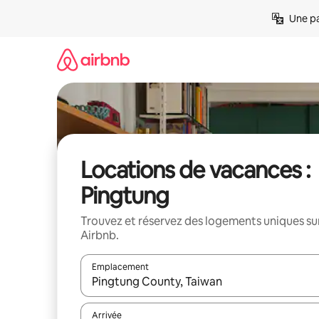
Aller
Une pa
directement
au
contenu
Locations de vacances :
Pingtung
Trouvez et réservez des logements uniques su
Airbnb.
Emplacement
Quand les résultats sont affichés, parcourez-les en 
Arrivée