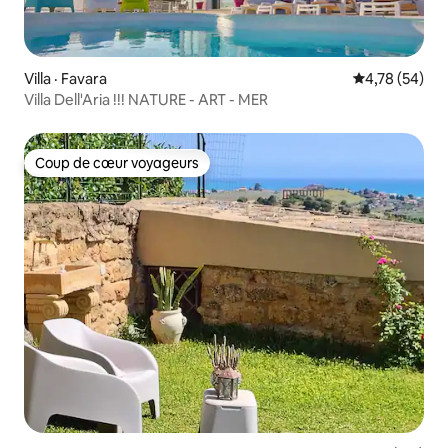
Villa · Favara
Note moyenne
4,78 (54)
Villa Dell'Aria !!! NATURE - ART - MER
Coup de cœur voyageurs
Coup de cœur voyageurs