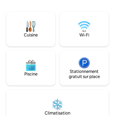
jardin. Terrain immense pour se
commodités et peu
promener avec des vergers d'olives et
confortablement 
d'amandes, ainsi que divers arbres
L'appartement se
fruitiers et plus encore. À seulement
principal avec me
2,5 km de Bovo Marina et à 6 km de la
chambre principale
réserve naturelle idyllique de Torre Salsa.
avec des fresques
*Nous planterons un arbre pour chaque
cuisine, d'une sal
Cuisine
Wi-Fi
réservation.
balcons.
Stationnement
Piscine
gratuit sur place
Climatisation