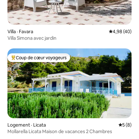
Villa · Favara
Note moyenne
4,98 (40)
Villa Simona avec jardin
Coup de cœur voyageurs
Coup de cœur voyageurs parmi les plus aimés
Logement · Licata
Note moy
5 (8)
Mollarella Licata Maison de vacances 2 Chambres