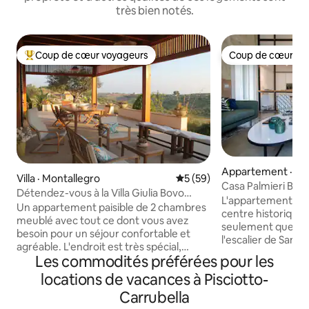
très bien notés.
Coup de cœur voyageurs
Coup de cœur vo
Coup de cœur voyageurs parmi les plus aimés
Coup de cœur vo
Appartement · Ca
Villa · Montallegro
Note moyenne de 5 sur 5, 
5 (59)
Casa Palmieri Bar
Détendez-vous à la Villa Giulia Bovo
L'appartement est
Marina, Montallegro
Un appartement paisible de 2 chambres
centre historique 
meublé avec tout ce dont vous avez
seulement quelque
besoin pour un séjour confortable et
l'escalier de Sant
agréable. L'endroit est très spécial,
d'autres monumen
Les commodités préférées pour les
relaxant et calme, entouré d'arbres et
Construite en 170
de jardins. Il y a une belle terrasse avec
locations de vacances à Pisciotto-
noble, la maison 
de beaux paysages et des vues sur le
fresques et des ca
Carrubella
coucher du soleil, et une autre dans le
d'origine. L'appar