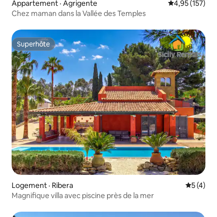
Appartement · Agrigente
Note moyenne 
4,95 (157)
Chez maman dans la Vallée des Temples
Superhôte
Superhôte
Logement · Ribera
Note moy
5 (4)
Magnifique villa avec piscine près de la mer