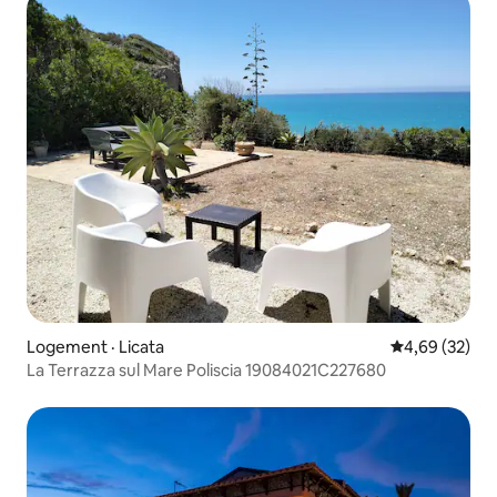
Logement · Licata
Note moyenne
4,69 (32)
La Terrazza sul Mare Poliscia 19084021C227680