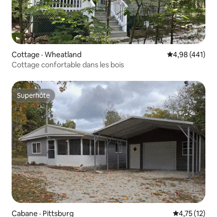
Cottage · Wheatland
Note moyenne 
4,98 (441)
Cottage confortable dans les bois
Superhôte
Superhôte
Cabane · Pittsburg
Note moyenne
4,75 (12)