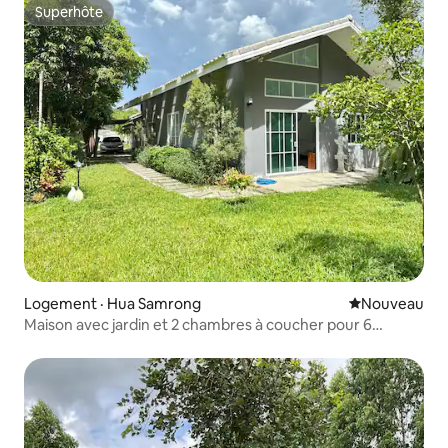
Superhôte
Superhôte
Logement · Hua Samrong
Nouvel hébe
Nouveau
Maison avec jardin et 2 chambres à coucher pour 6
personnes