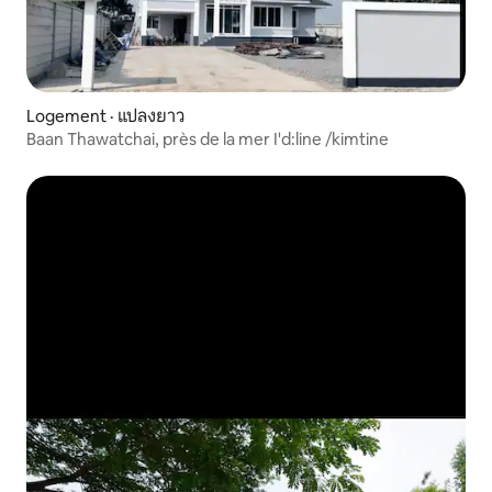
Logement · แปลงยาว
Baan Thawatchai, près de la mer I'd:line /kimtine