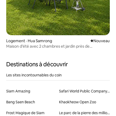
Logement · Hua Samrong
Nouvel hébe
Nouveau
Maison d'été avec 2 chambres et jardin près de
Chachoengsao
Destinations à découvrir
Les sites incontournables du coin
Siam Amazing
Safari World Public Company Limited
Bang Saen Beach
Khaokheow Open Zoo
Frost Magique de Siam
Le parc de la pierre des millions d'années et la ferme de crocodiles