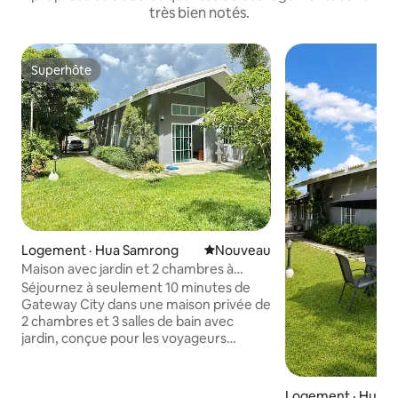
très bien notés.
Superhôte
Superhôte
Logement · Hua Samrong
Nouvel hébergement
Nouveau
Maison avec jardin et 2 chambres à
coucher pour 6 personnes
Séjournez à seulement 10 minutes de
Gateway City dans une maison privée de
2 chambres et 3 salles de bain avec
jardin, conçue pour les voyageurs
d'affaires, les équipes de projet et les
familles. Dormez confortablement dans
2 lits très grands, cuisinez dans la cuisine
Logement · Hua 