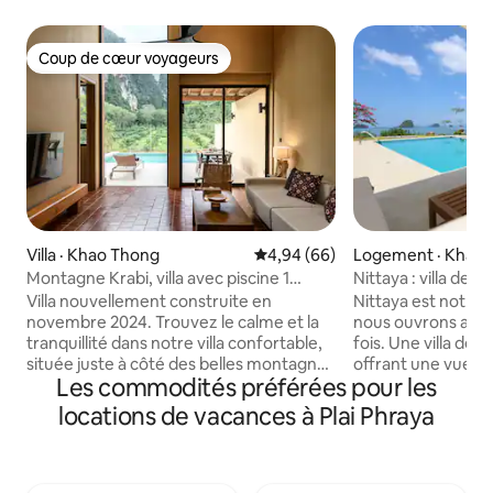
Coup de cœur voyageurs
Coup de cœur voyageurs
Villa · Khao Thong
Note moyenne de 4,94 sur 5, 
4,94 (66)
Logement · Khao
Montagne Krabi, villa avec piscine 1
Nittaya : villa de l
chambre
bord de mer à Kh
Villa nouvellement construite en
Nittaya est notre
novembre 2024. Trouvez le calme et la
nous ouvrons au p
tranquillité dans notre villa confortable,
fois. Une villa de 
située juste à côté des belles montagnes
offrant une vue i
Les commodités préférées pour les
de Krabi. Avec une piscine privée rien
d'Andaman, dotée 
que pour vous, profitez du calme
d'un étang aux lotu
locations de vacances à Plai Phraya
environnant et de la vue imprenable sur
élégant et d'un es
la montagne. La villa se fond
paisible. Réveillez
parfaitement dans la nature, ce qui en
marine, détendez
fait une escapade relaxante pour une vie
chambres spacieus