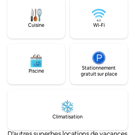
bien remplie. Elle est conçue pour le
confort sans pareil
confort, vous permettant de vous
l'extérieur. Idéal p
détendre et de vous sentir à l'aise. Idéale
groupes à la reche
pour les couples ou les voyageurs en
style et de coucher
Cuisine
Wi-Fi
solo qui cherchent à se reposer, à se
inoubliables dans 
ressourcer et à s'imprégner de la beauté
thaïlandais vérita
des montagnes dans un espace privé et
authentique.
paisible.
Stationnement
Piscine
gratuit sur place
Climatisation
D'autres superbes locations de vacances