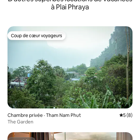
à Plai Phraya
Coup de cœur voyageurs
Coup de cœur voyageurs
Chambre privée · Tham Nam Phut
Note moy
5 (8)
The Garden