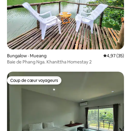
Bungalow · Mueang
Note moyenne
4,97 (35)
Baie de Phang Nga. Khanittha Homestay 2
Coup de cœur voyageurs
Coup de cœur voyageurs