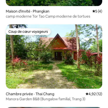
Maison d'invité · Phangkan
Note moy
5 (4)
camp moderne Tor Tao Camp moderne de tortues
Coup de cœur voyageurs
Coup de cœur voyageurs
Chambre privée · Thai Chang
Note moyenne
4,92 (12)
Manora Garden B&B (Bungalow familial, Trang 3)