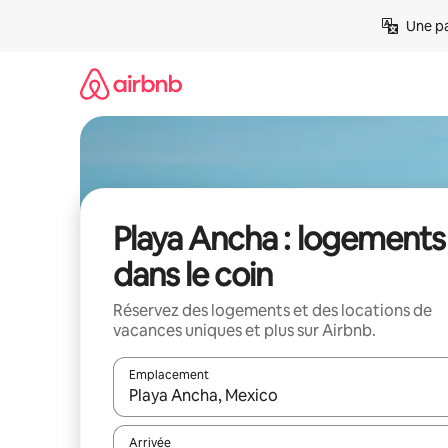
Aller
Une pa
directement
au
contenu
Playa Ancha : logements
dans le coin
Réservez des logements et des locations de
vacances uniques et plus sur Airbnb.
Emplacement
Quand les résultats sont affichés, parcourez-les en 
Arrivée