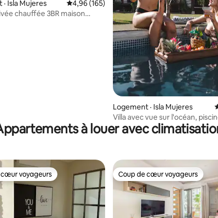
sur 5, 101 commentaires
· Isla Mujeres
Note moyenne de 4,96 sur 5, 165 commentai
4,96 (165)
rivée chauffée 3BR maison
sur la PLAGE
Logement · Isla Mujeres
Villa avec vue sur l'océan, pisci
Appartements à louer avec climatisatio
restaurant
 cœur voyageurs
Coup de cœur voyageurs
 cœur voyageurs
Coup de cœur voyageurs