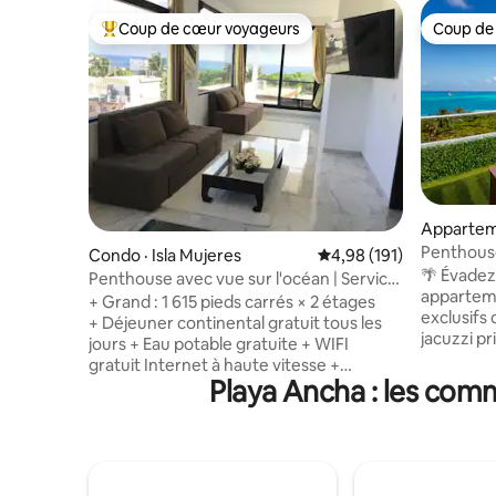
Coup de cœur voyageurs
Coup de
Coup de cœur voyageurs parmi les plus aimés
Coup de
Appartem
Penthouse 
Condo · Isla Mujeres
Note moyenne de 4,98 
4,98 (191)
sur le toit
🌴 Évadez
Penthouse avec vue sur l'océan | Service
apparteme
de voiturette de golf et déjeuner inclus
+ Grand : 1 615 pieds carrés × 2 étages
exclusifs de Cancu
+ Déjeuner continental gratuit tous les
jacuzzi pr
jours + Eau potable gratuite + WIFI
avec vue 
gratuit Internet à haute vitesse +
Caraïbes. 🏖️ Juste en face de Play
Playa Ancha : les comm
Assistance en voiturette de golf et
Tortugas e
stationnement +Masques de plongée
Mujeres. 🌃 À seulement 5 minutes de la
+Option de chef personnel +Appareil en
vie noctu
acier inoxydable de la gamme
🚗 Stationnem
professionnelle + Bois de chocolat
autonome 💬 Équipe dédiée ave
européen +Comprend des ustensiles de