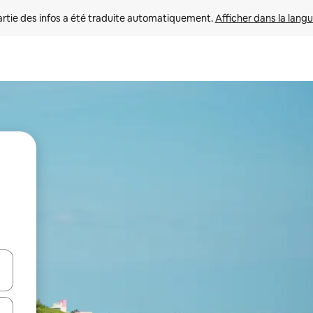
rtie des infos a été traduite automatiquement. 
Afficher dans la langu
utilisant les flèches vers le haut et vers le bas, ou en appuyant dessus 