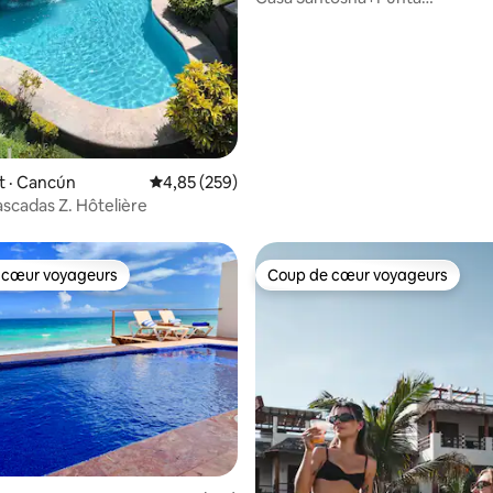
Sur+WiFi+Pool+AC+Rooftop
sur 5, 191 commentaires
 · Cancún
Note moyenne de 4,85 sur 5, 259 commentai
4,85 (259)
scadas Z. Hôtelière
 cœur voyageurs
Coup de cœur voyageurs
 cœur voyageurs
Coup de cœur voyageurs