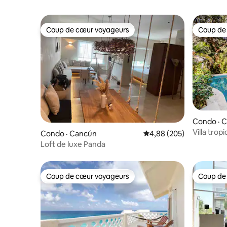
Coup de cœur voyageurs
Coup de
Coup de cœur voyageurs
Coup de
Condo · 
Villa trop
Condo · Cancún
Note moyenne de 4,88 
4,88 (205)
2SdB
Loft de luxe Panda
Coup de cœur voyageurs
Coup de
Coup de cœur voyageurs
Coup de