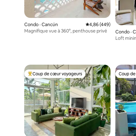
Condo · Cancún
Note moyenne de 4,86 
4,86 (449)
Magnifique vue à 360°, penthouse privé
Condo · 
Loft mini
plage
Coup de cœur voyageurs
Coup de
Coup de cœur voyageurs parmi les plus aimés
Coup de