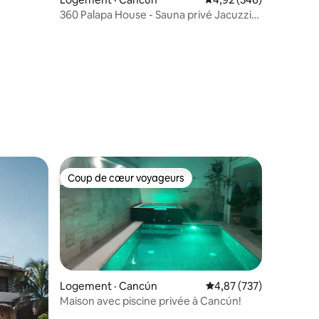
360 Palapa House - Sauna privé Jacuzzi
Bar sur le toit
res
Coup de cœur voyageurs
Coup de cœur voyageurs
Logement · Cancún
Note moyenne de 4,87 
4,87 (737)
Maison avec piscine privée à Cancún!