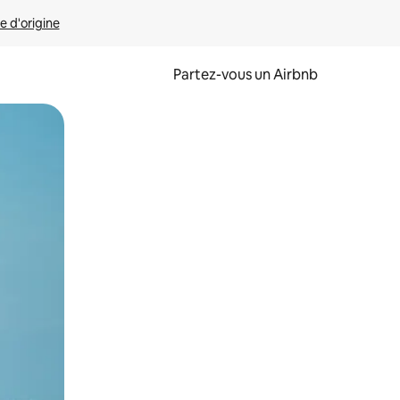
e d'origine
Partez-vous un Airbnb
et en les faisant glisser.