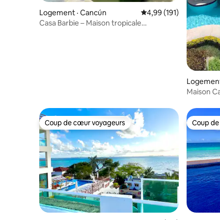
Logement · Cancún
Note moyenne de 4,99 
4,99 (191)
Casa Barbie – Maison tropicale
lumineuse – Piscine – 3 chambres
Logement
Maison Ca
Coup de cœur voyageurs
Coup de
Coup de cœur voyageurs
Coup de