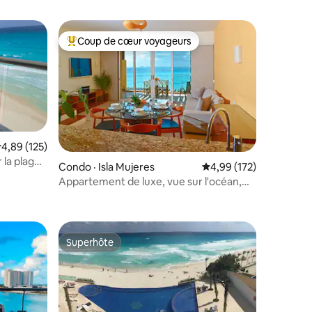
Coup de cœur voyageurs
Coup de cœur voyageurs parmi les plus aimés
ote moyenne de 4,89 sur 5, 125 commentaires
4,89 (125)
 la plage
res
Condo · Isla Mujeres
Note moyenne de 4,99 
4,99 (172)
Appartement de luxe, vue sur l'océan,
terrasse
Superhôte
Superhôte