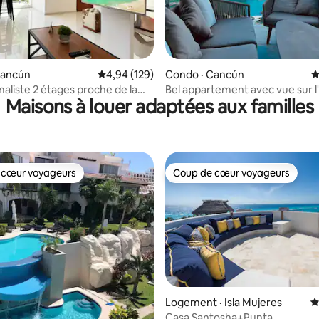
sur 5, 449 commentaires
Cancún
Note moyenne de 4,94 sur 5, 129 commentai
4,94 (129)
Condo · Cancún
N
maliste 2 étages proche de la
Bel appartement avec vue sur l
Maisons à louer adaptées aux familles
 cœur voyageurs
Coup de cœur voyageurs
 cœur voyageurs
Coup de cœur voyageurs
Logement · Isla Mujeres
N
Casa Santosha+Punta