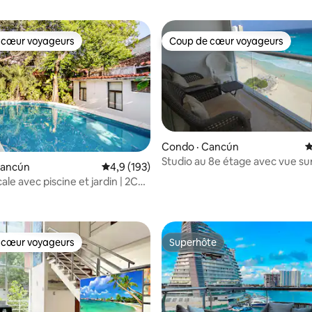
 cœur voyageurs
Coup de cœur voyageurs
 cœur voyageurs
Coup de cœur voyageurs
Condo · Cancún
N
Studio au 8e étage avec vue sur
Cancún
Note moyenne de 4,9 sur 5, 193 commentai
4,9 (193)
des Caraïbes
icale avec piscine et jardin | 2Ch,
sur 5, 205 commentaires
 cœur voyageurs
Superhôte
 cœur voyageurs
Superhôte