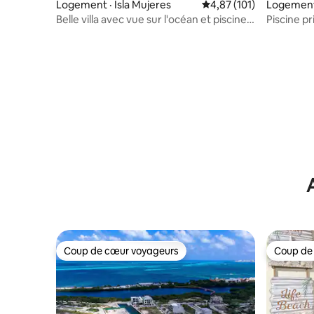
Logement · Isla Mujeres
Note moyenne de 4,87 
4,87 (101)
Logement 
Belle villa avec vue sur l'océan et piscine
Piscine p
privée
chauffée 
Coup de cœur voyageurs
Coup de
Coup de cœur voyageurs
Coup de