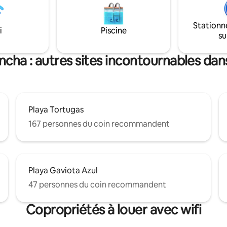
e et personnalisé ❤️ Parfait
massage, support de sol pour
ouples, les vacances et les
vêtements, défroisseur de vê
soleil inoubliables. ✨ Créez
Stationn
porte-bagages. À quelques pas
i
Piscine
nirs dont vous vous
su
nombreux restaurants/clubs de
ez longtemps après la fin de
**LES PRIX VARIENT TOUT AU 
ces.
L'ANNÉE, VÉRIFIEZ DONC LE P
ncha : autres sites incontournables dans
VOS DATES DE RÉSERVATION**
Playa Tortugas
167 personnes du coin recommandent
Playa Gaviota Azul
47 personnes du coin recommandent
Copropriétés à louer avec wifi