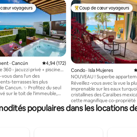
 cœur voyageurs
Coup de cœur voyageurs
 cœur voyageurs
Coup de cœur voyageurs parmi 
ent · Cancún
Note moyenne de 4,94 sur 5, 172 commentai
4,94 (172)
360 - jacuzzi privé + piscine
Condo · Isla Mujeres
N
sur 5, 191 commentaires
-vous dans l'un des
NOUVEAU ! Superbe appartem
nts-terrasses les plus
d'1 chambre avec vue sur la pis
Réveillez-vous avec la vue la pl
n. ✨ Profitez du seul
l'océan à Sotavento
imprenable sur les eaux turquo
ivé sur le toit de l'immeuble,
cristallines des Caraïbes mexic
sur la magnifique mer des
cette magnifique co-propriété
a
odités populaires dans les locations d
chambre en bord de mer située
t du traversier pour Isla
de-chaussée de Sotavento - pa
d'escaliers/accès facile. Fourni :
rne de Cancun 📶 Wi-Fi rapide
yoga, poids de gym, équipeme
ent gratuit 🔑 Arrivée
plongée avec tuba, jouets de pl
c un
de société, panier de pique-niqu