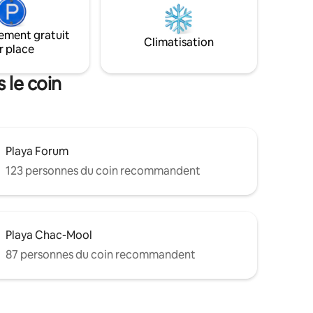
restaurant et un club de plage dans
l'immeuble. Une fusion de meubles en
tements,
bois exotiques et de marbre importé
ement gratuit
 de
Climatisation
rend cet endroit inégalé à Cancún.
r place
 plage.
LONG DE
RIX POUR
 le coin
Playa Forum
123 personnes du coin recommandent
Playa Chac-Mool
87 personnes du coin recommandent