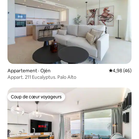
Appartement · Ojén
Note moyenne
4,98 (46)
Appart. 211 Eucalyptus. Palo Alto
Coup de cœur voyageurs
Coup de cœur voyageurs