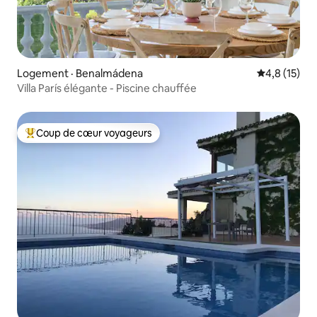
Logement · Benalmádena
Note moyenn
4,8 (15)
Villa París élégante - Piscine chauffée
Coup de cœur voyageurs
Coup de cœur voyageurs parmi les plus aimés