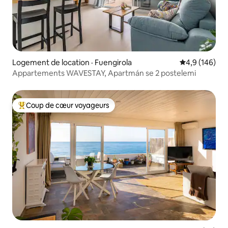
Logement de location · Fuengirola
Note moyenne
4,9 (146)
Appartements WAVESTAY, Apartmán se 2 postelemi
Coup de cœur voyageurs
Coup de cœur voyageurs parmi les plus aimés