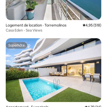
Logement de location · Torremolinos
Note moyenne 
4,95 (518)
Casa Eden - Sea Views
Superhôte
Superhôte