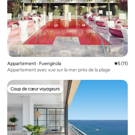
Appartement · Fuengirola
Note moye
5 (11)
Appartement avec vue sur la mer près de la plage
Coup de cœur voyageurs
Coup de cœur voyageurs