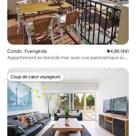
Condo · Fuengirola
Note moyenne
4,86 (44)
Appartement en bord de mer avec vue panoramique sur
la mer
Coup de cœur voyageurs
Coup de cœur voyageurs