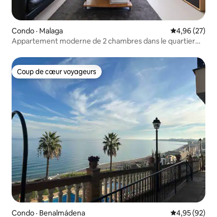
Condo · Malaga
Note moyenne
4,96 (27)
Appartement moderne de 2 chambres dans le quartier
d'El Higueron
Coup de cœur voyageurs
Coup de cœur voyageurs
Condo · Benalmádena
Note moyenne
4,95 (92)