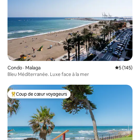
Condo · Malaga
Note moyen
5 (145)
Bleu Méditerranée. Luxe face à la mer
Coup de cœur voyageurs
Coup de cœur voyageurs parmi les plus aimés