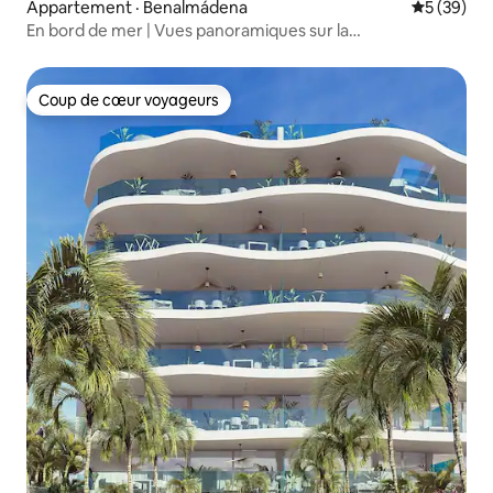
Appartement · Benalmádena
Note moye
5 (39)
En bord de mer | Vues panoramiques sur la
mer + stationnement privé
Coup de cœur voyageurs
Coup de cœur voyageurs