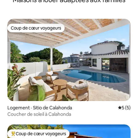
Coup de cœur voyageurs
Coup de cœur voyageurs
Logement · Sitio de Calahonda
Note moy
5 (5)
Coucher de soleil à Calahonda
Coup de cœur voyageurs
Coup de cœur voyageurs parmi les plus aimés