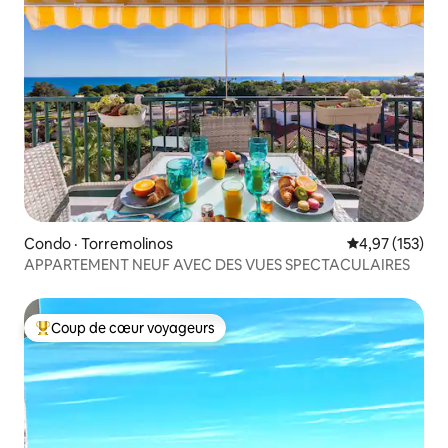
Condo · Torremolinos
Note moyenne 
4,97 (153)
APPARTEMENT NEUF AVEC DES VUES SPECTACULAIRES
Coup de cœur voyageurs
Coup de cœur voyageurs parmi les plus aimés