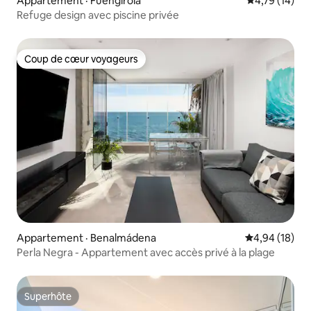
Appartement · Fuengirola
Note moyenne
4,79 (14)
Refuge design avec piscine privée
Coup de cœur voyageurs
Coup de cœur voyageurs
Appartement · Benalmádena
Note moyenne
4,94 (18)
Perla Negra - Appartement avec accès privé à la plage
Superhôte
Superhôte