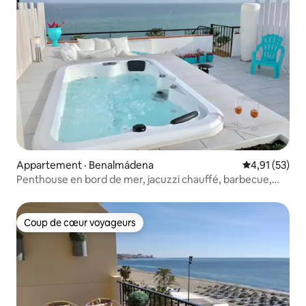
Appartement · Benalmádena
Note moyenne
4,91 (53)
Penthouse en bord de mer, jacuzzi chauffé, barbecue,
vélos
Coup de cœur voyageurs
Coup de cœur voyageurs