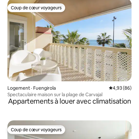
Coup de cœur voyageurs
Coup de cœur voyageurs
Logement · Fuengirola
Note moyenne
4,93 (86)
Spectaculaire maison sur la plage de Carvajal
Appartements à louer avec climatisation
Coup de cœur voyageurs
Coup de cœur voyageurs