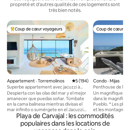
propreté et d'autres qualités de ces logements sont
très bien notés.
Coup de cœur voyageurs
Coup de cœur vo
Coup de cœur voyageurs parmi les plus aimés
Coup de cœur vo
Appartement · Torremolinos
Note moyenne de 5 sur 5, 1
5 (194)
Condo · Mijas
Superbe appartement avec jacuzzi à
Penthouse de luxe
Savanna Beach
piscine à débord
Despierta con las olas del mar y el mejor
Un magnifique pen
amanecer que puedas soñar. Túmbate
dans le magnifique
en la cama balinesa mientras divisas el
Pueblo. * Les plus belles vues sur l'océan
mar infinito o sumérgete en el Jacuzzi
et les montagnes q
Playa de Carvajal : les commodités
climatizado mientras te tomas una copa
offrir * Détendez-vous sur votre
de cava. El Savanna Beach está pensado
terrasse privée su
populaires dans les locations de
para pasar unas vacaciones relajantes en
un spa, une chaise