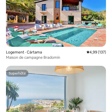
Logement · Cártama
Note moyenne 
4,99 (137)
Maison de campagne Bradomín
Superhôte
Superhôte