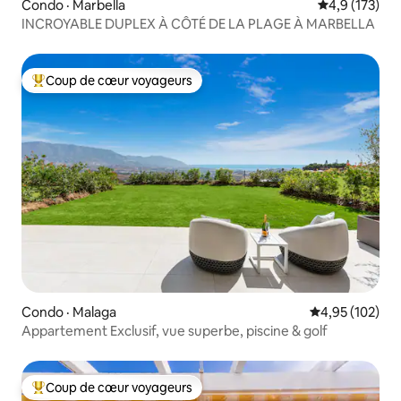
Condo · Marbella
Note moyenne
4,9 (173)
INCROYABLE DUPLEX À CÔTÉ DE LA PLAGE À MARBELLA
Coup de cœur voyageurs
Coup de cœur voyageurs parmi les plus aimés
Condo · Malaga
Note moyenne 
4,95 (102)
Appartement Exclusif, vue superbe, piscine & golf
Coup de cœur voyageurs
Coup de cœur voyageurs parmi les plus aimés