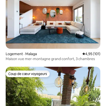
Logement · Malaga
Note moyenne 
4,95 (101)
Maison vue mer-montagne grand confort, 3 chambres
Coup de cœur voyageurs
Coup de cœur voyageurs