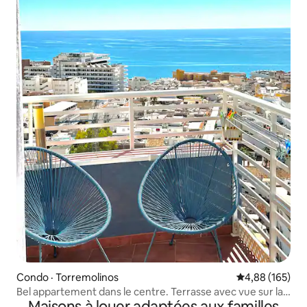
Condo · Torremolinos
Note moyenne 
4,88 (165)
Bel appartement dans le centre. Terrasse avec vue sur la
Maisons à louer adaptées aux familles
mer