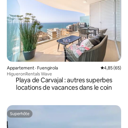
Appartement · Fuengirola
Note moyenne
4,85 (65)
HigueronRentals Wave
Playa de Carvajal : autres superbes
locations de vacances dans le coin
Superhôte
Superhôte