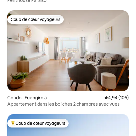
Penthouse Paraiso
Coup de cœur voyageurs
Coup de cœur voyageurs
Condo · Fuengirola
Note moyenne 
4,94 (106)
Appartement dans les boliches 2 chambres avec vues
Coup de cœur voyageurs
Coup de cœur voyageurs parmi les plus aimés