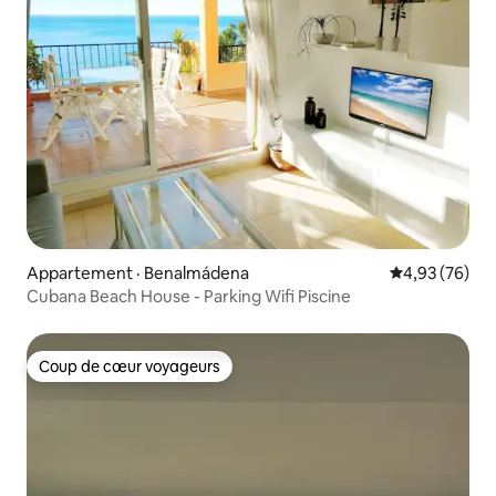
Appartement · Benalmádena
Note moyenne
4,93 (76)
Cubana Beach House - Parking Wifi Piscine
Coup de cœur voyageurs
Coup de cœur voyageurs