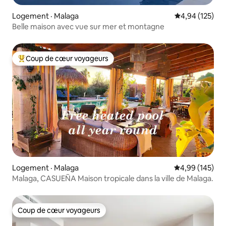
Logement · Malaga
Note moyenne 
4,94 (125)
Belle maison avec vue sur mer et montagne
Coup de cœur voyageurs
Coup de cœur voyageurs parmi les plus aimés
Logement · Malaga
Note moyenne 
4,99 (145)
Malaga, CASUEÑA Maison tropicale dans la ville de Malaga.
Coup de cœur voyageurs
Coup de cœur voyageurs