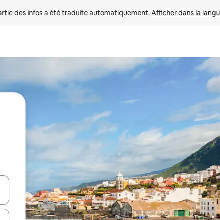
rtie des infos a été traduite automatiquement. 
Afficher dans la langu
utilisant les flèches vers le haut et vers le bas, ou en appuyant dessus 