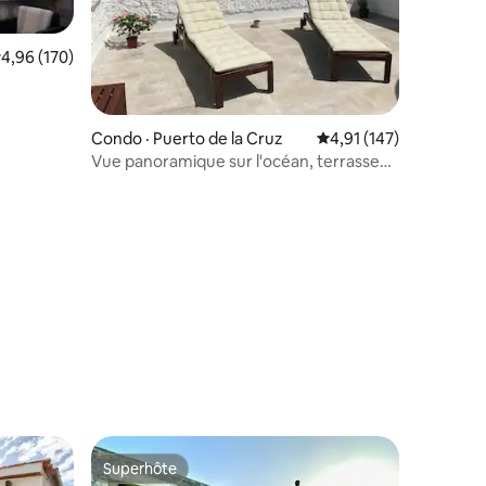
ote moyenne de 4,96 sur 5, 170 commentaires
4,96 (170)
res
Condo · Puerto de la Cruz
Note moyenne de 4,91
4,91 (147)
Vue panoramique sur l'océan, terrasse
incroyable
Superhôte
Superhôte