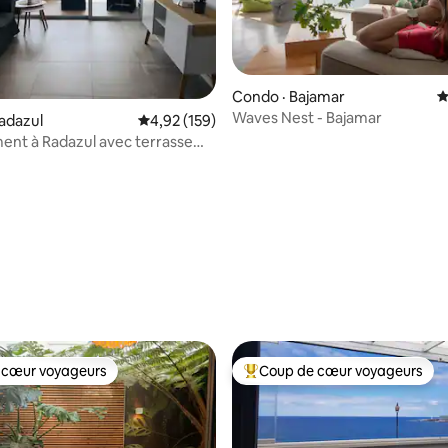
Condo · Bajamar
N
Waves Nest - Bajamar
sur 5, 109 commentaires
adazul
Note moyenne de 4,92 sur 5, 159 commentai
4,92 (159)
nt à Radazul avec terrasse
a mer
 cœur voyageurs
Coup de cœur voyageurs
 cœur voyageurs
Coup de cœur voyageurs parmi 