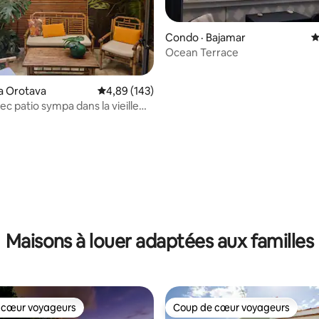
Condo · Bajamar
N
Ocean Terrace
a Orotava
Note moyenne de 4,89 sur 5, 143 commentai
4,89 (143)
c patio sympa dans la vieille
antique
sur 5, 107 commentaires
Maisons à louer adaptées aux familles
 cœur voyageurs
Coup de cœur voyageurs
 cœur voyageurs
Coup de cœur voyageurs