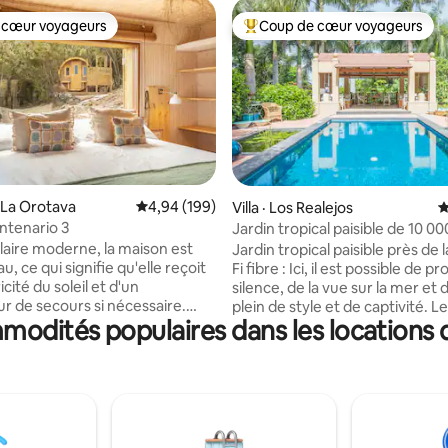
 cœur voyageurs
Coup de cœur voyageurs
 cœur voyageurs
Coup de cœur voyageurs parmi 
sur 5, 252 commentaires
 La Orotava
Note moyenne de 4,94 sur 5, 199 commentai
4,94 (199)
Villa · Los Realejos
N
entenario 3
Jardin tropical paisible de 10 0
de la mer
laire moderne, la maison est
Jardin tropical paisible près de 
u, ce qui signifie qu'elle reçoit
Fi fibre : Ici, il est possible de pr
icité du soleil et d'un
silence, de la vue sur la mer et d
r de secours si nécessaire.
plein de style et de captivité. Le
ommodités populaires dans les locations 
n avril 2021, le chalet est juste
plus confortable est probable
arc national de Teide. La maison
élégante piscine et le salon ext
e cuisiniers complets cuisine
invitant à profiter langoureus
t salon avec tout ce dont on
après-midi d'hiver ensoleillés e
voir besoin, cuisinière à gaz et
couchers de soleil le reste de l
 modernes. Salle de bain
Superbe piscine. La finca est t
 avec lavabo, douche et
de la célèbre Playa del Socorro :