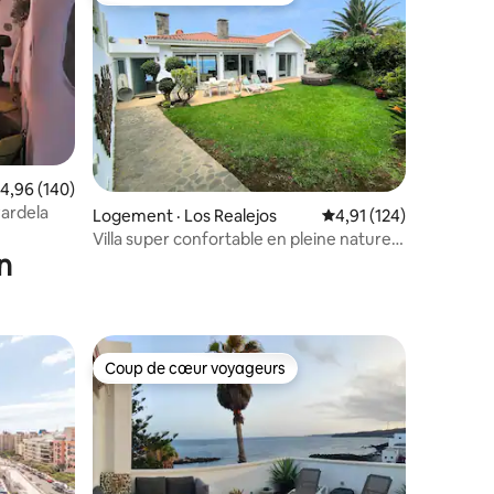
ote moyenne de 4,96 sur 5, 140 commentaires
4,96 (140)
ardela
res
Logement · Los Realejos
Note moyenne de 4,91
4,91 (124)
Villa super confortable en pleine nature
n
face à la mer
Coup de cœur voyageurs
les plus aimés
Coup de cœur voyageurs