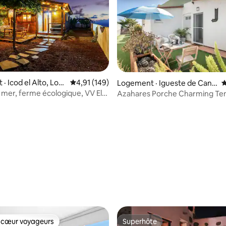
· Icod el Alto, Los
Note moyenne de 4,91 sur 5, 149 commentai
4,91 (149)
Logement · Igueste de Cand
N
elaria
a mer, ferme écologique, VV El
Azahares Porche Charming Ten
Profitez du solarium
sur 5, 204 commentaires
 cœur voyageurs
Superhôte
 cœur voyageurs
Superhôte