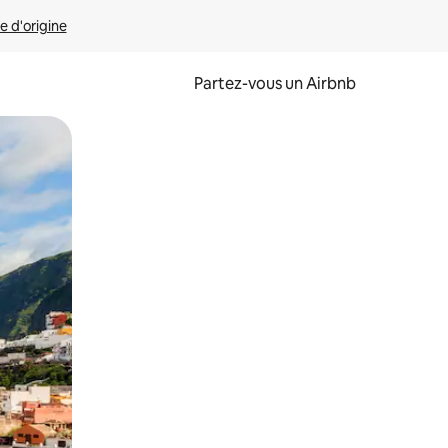
e d'origine
Partez-vous un Airbnb
et en les faisant glisser.