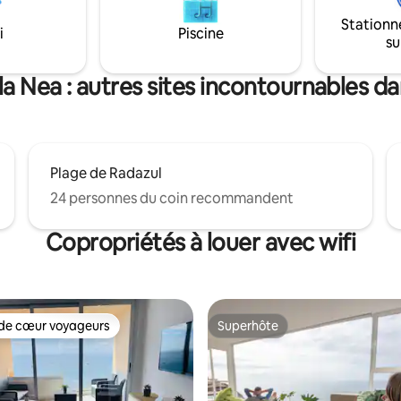
 entièrement fonctionnels.
ambiance détendue grâce aux
Stationn
ire les informations sur la façon
magnifiques couchers de soleil
i
Piscine
su
ci et de vous enregistrer après
compétitions de surfeurs
tion.
la Nea : autres sites incontournables da
Plage de Radazul
24 personnes du coin recommandent
Copropriétés à louer avec wifi
de cœur voyageurs
Superhôte
cœur voyageurs parmi les plus aimés
Superhôte