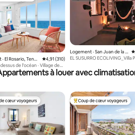
Logement · San Juan de la R
N
sur 5, 116 commentaires
ambla
EL SUSURRO ECOLIVING_Villa P
Teneri
Note moyenne de 4,91 sur 5, 310 commentai
4,91 (310)
dessus de l'océan · Village de
Appartements à louer avec climatisatio
de cœur voyageurs
Coup de cœur voyageurs
cœur voyageurs parmi les plus aimés
Coup de cœur voyageurs parmi 