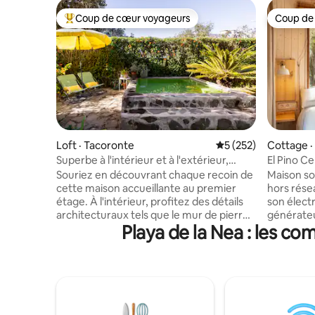
Coup de cœur voyageurs
Coup de
Coup de cœur voyageurs parmi les plus aimés
Coup de
Loft · Tacoronte
Note moyenne de 5 
5 (252)
Cottage ·
Superbe à l'intérieur et à l'extérieur,
El Pino C
penthouse avec terrasse et petite
Souriez en découvrant chaque recoin de
Maison so
piscine
cette maison accueillante au premier
hors résea
étage. À l'intérieur, profitez des détails
son électr
architecturaux tels que le mur de pierre
générateu
Playa de la Nea : les c
et le plafond cathédrale en bois. Plus de
Restauré e
70 % de la consommation d'électricité est
avant le p
autogénérée grâce à nos panneaux
dispose d
solaires. Maison durable :) Ensuite, sortez
ouverte e
sur le balcon pour profiter de la vue et de
pourrait a
l'arrière-cour, de l'espace détente, et
appareils
maintenant, d'une petite piscine
attenante