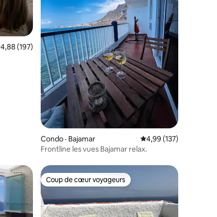
ote moyenne de 4,88 sur 5, 197 commentaires
4,88 (197)
res
Condo · Bajamar
Note moyenne de 4,99 
4,99 (137)
Frontline les vues Bajamar relax.
Coup de cœur voyageurs
les plus aimés
Coup de cœur voyageurs