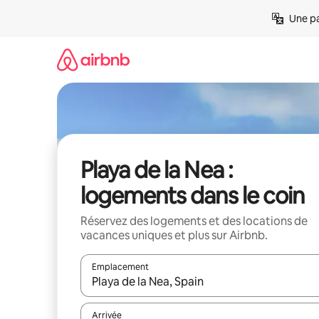
Aller
Une pa
directement
au
contenu
Playa de la Nea :
logements dans le coin
Réservez des logements et des locations de
vacances uniques et plus sur Airbnb.
Emplacement
Quand les résultats sont affichés, parcourez-les en 
Arrivée