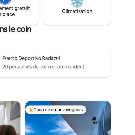
extérieurs pour le plaisir et toutes sortes
ement gratuit
de détails dans cet environnement rural
 et aux
Climatisation
r place
et de repos uniques.
ns le coin
Puerto Deportivo Radazul
20 personnes du coin recommandent
Coup de cœur voyageurs
Coup de cœur voyageurs parmi les plus aimés