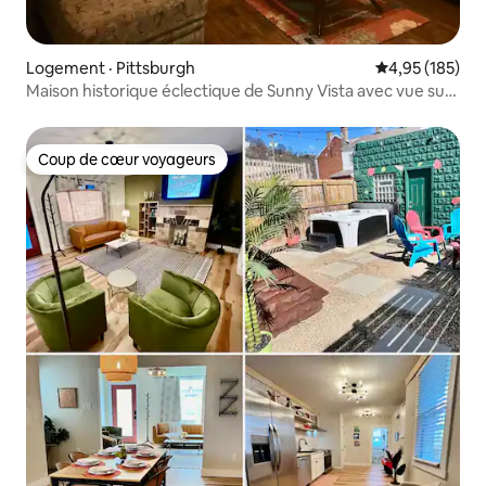
Logement · Pittsburgh
Note moyenne 
4,95 (185)
Maison historique éclectique de Sunny Vista avec vue sur
la ville
Coup de cœur voyageurs
Coup de cœur voyageurs