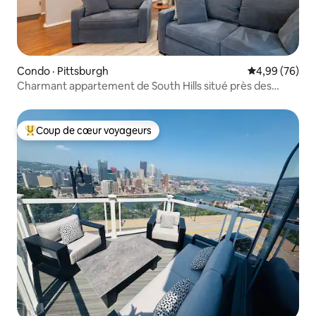
Condo · Pittsburgh
Note moyenne
4,99 (76)
Charmant appartement de South Hills situé près des
parcs
Coup de cœur voyageurs
Coup de cœur voyageurs parmi les plus aimés