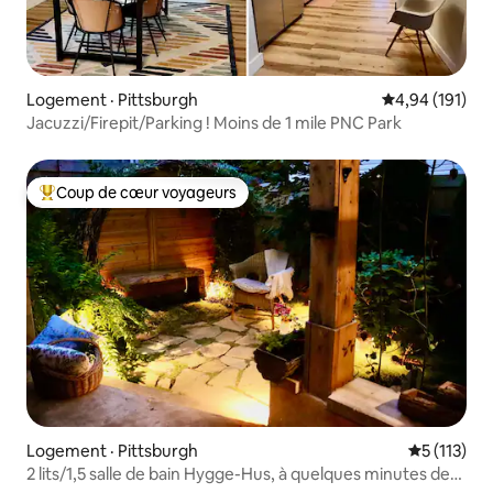
Logement · Pittsburgh
Note moyenne 
4,94 (191)
Jacuzzi/Firepit/Parking ! Moins de 1 mile PNC Park
Coup de cœur voyageurs
Coup de cœur voyageurs parmi les plus aimés
Logement · Pittsburgh
Note moyen
5 (113)
2 lits/1,5 salle de bain Hygge-Hus, à quelques minutes des