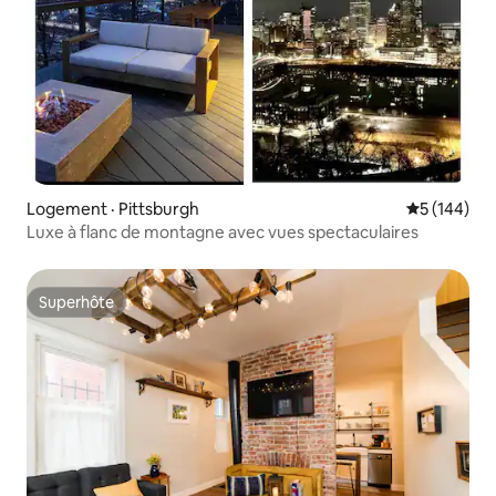
Logement · Pittsburgh
Note moyen
5 (144)
Luxe à flanc de montagne avec vues spectaculaires
Superhôte
Superhôte