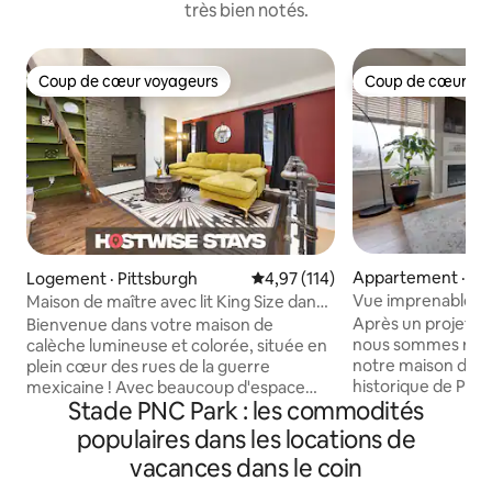
très bien notés.
Coup de cœur voyageurs
Coup de cœur vo
Coup de cœur voyageurs
Coup de cœur vo
Appartement · Pit
Logement · Pittsburgh
Note moyenne de 4,97 sur 5, 1
4,97 (114)
Vue imprenable !
Maison de maître avec lit King Size dans
gratuit !
le quartier de Mexican War Streets
Après un projet de
Bienvenue dans votre maison de
nous sommes ravi
calèche lumineuse et colorée, située en
notre maison dans 
plein cœur des rues de la guerre
historique de Pitt
mexicaine ! Avec beaucoup d'espace
Stade PNC Park : les commodités
attend, c'est un j
pour un couple ou un voyageur solo, elle
ville entouré par l
offre tout ce dont vous avez besoin pour
populaires dans les locations de
vue imprenable sur la ville
un court ou long séjour. Dotée d'un joli lit
vacances dans le coin
allez adorer : - Rénovation totale et
King Size, d'une cuisine bien
complète entre 20
approvisionnée, d'un bureau pour