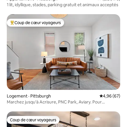
1 lit, idyllique, stades, parking gratuit et animaux acceptés
Coup de cœur voyageurs
Coup de cœur voyageurs parmi les plus aimés
Logement · Pittsburgh
Note moyenne
4,96 (67)
Marchez jusqu'à Acrisure, PNC Park, Aviary. Pour
6 personnes
Coup de cœur voyageurs
Coup de cœur voyageurs