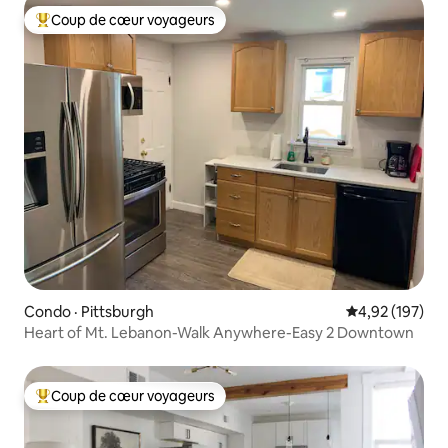
Coup de cœur voyageurs
Coup de cœur voyageurs parmi les plus aimés
Condo · Pittsburgh
Note moyenne 
4,92 (197)
Heart of Mt. Lebanon-Walk Anywhere-Easy 2 Downtown
Coup de cœur voyageurs
Coup de cœur voyageurs parmi les plus aimés