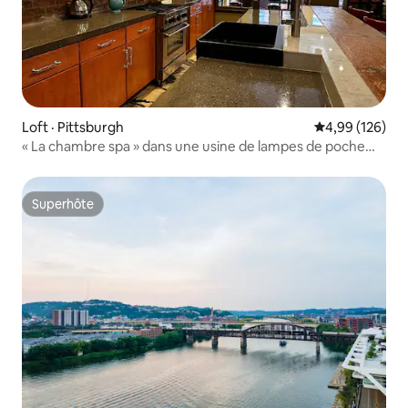
Loft · Pittsburgh
Note moyenne 
4,99 (126)
« La chambre spa » dans une usine de lampes de poche
rénovée
Superhôte
Superhôte