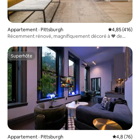
Appartement · Pittsburgh
Note moyenne 
4,85 (416)
Récemment rénové, magnifiquement décoré à ❤️ de
PGH
Superhôte
Superhôte
Appartement · Pittsburgh
Note moyenn
4,8 (76)