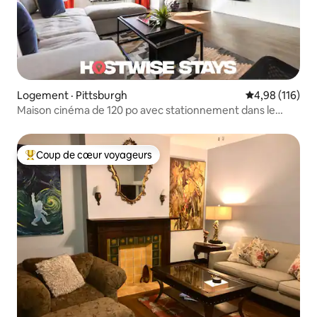
Logement · Pittsburgh
Note moyenne 
4,98 (116)
Maison cinéma de 120 po avec stationnement dans le
garage
Coup de cœur voyageurs
Coup de cœur voyageurs parmi les plus aimés