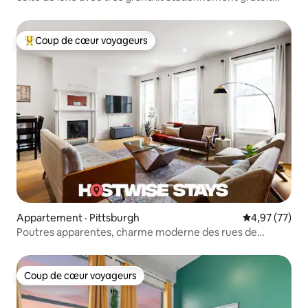
Marchez jusqu'au South Side
Coup de cœur voyageurs
Coup de cœur voyageurs parmi les plus aimés
Appartement · Pittsburgh
Note moyenne
4,97 (77)
Poutres apparentes, charme moderne des rues de
guerre vintage !
Coup de cœur voyageurs
Coup de cœur voyageurs