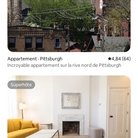
Appartement · Pittsburgh
Note moyenne
4,84 (64)
Incroyable appartement sur la rive nord de Pittsburgh
Superhôte
Superhôte