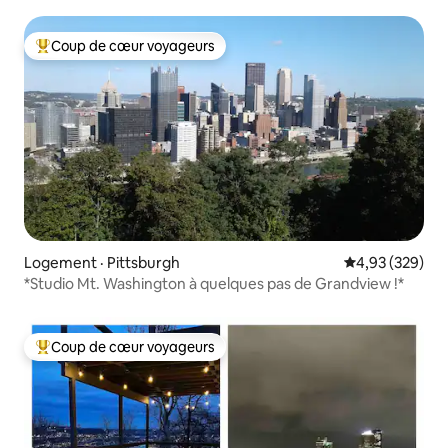
cafés et des magasins
Coup de cœur voyageurs
Coup de cœur voyageurs parmi les plus aimés
Logement · Pittsburgh
Note moyenne 
4,93 (329)
*Studio Mt. Washington à quelques pas de Grandview !*
Coup de cœur voyageurs
Coup de cœur voyageurs parmi les plus aimés