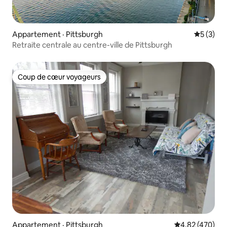
Appartement · Pittsburgh
Note moy
5 (3)
Retraite centrale au centre-ville de Pittsburgh
Coup de cœur voyageurs
Coup de cœur voyageurs
Appartement · Pittsburgh
Note moyenne 
4,82 (470)