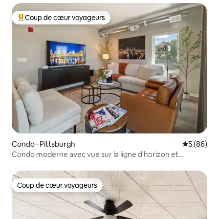
Coup de cœur voyageurs
Coup de cœur voyageurs parmi les plus aimés
Condo · Pittsburgh
Note moye
5 (86)
Condo moderne avec vue sur la ligne d'horizon et
stationnement
Coup de cœur voyageurs
Coup de cœur voyageurs