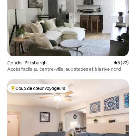
Condo · Pittsburgh
Note moye
5 (22)
Accès facile au centre-ville, aux stades et à la rive nord
Coup de cœur voyageurs
Coup de cœur voyageurs parmi les plus aimés