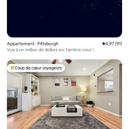
Appartement · Pittsburgh
Note moyenne
4,97 (91)
Vue à un million de dollars sur l'arrière-cour !
Coup de cœur voyageurs
Coup de cœur voyageurs parmi les plus aimés