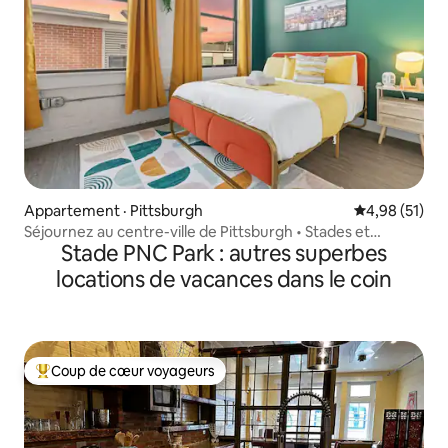
Appartement · Pittsburgh
Note moyenne
4,98 (51)
Séjournez au centre-ville de Pittsburgh • Stades et
Stade PNC Park : autres superbes
promenade fluviale
locations de vacances dans le coin
Coup de cœur voyageurs
Coup de cœur voyageurs parmi les plus aimés