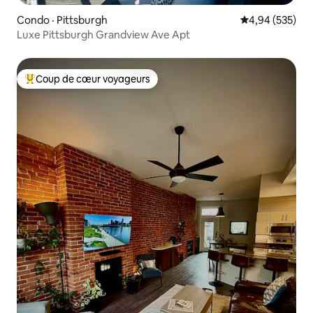
Condo · Pittsburgh
Note moyenne 
4,94 (535)
Luxe Pittsburgh Grandview Ave Apt
Coup de cœur voyageurs
Coup de cœur voyageurs parmi les plus aimés