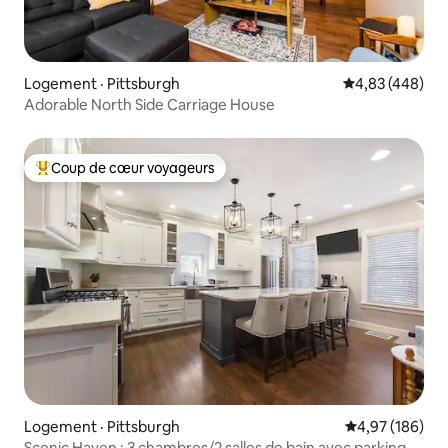
Logement · Pittsburgh
Note moyenne 
4,83 (448)
Adorable North Side Carriage House
Coup de cœur voyageurs
Coup de cœur voyageurs parmi les plus aimés
Logement · Pittsburgh
Note moyenne 
4,97 (186)
Scenic Haven : 3 chambres/2 salles de bain avec parking +