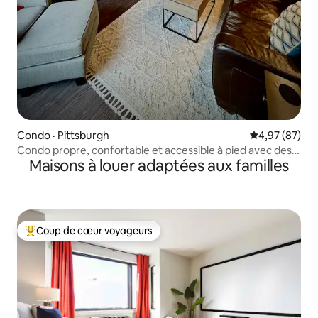
Condo · Pittsburgh
Note moyenne
4,97 (87)
Condo propre, confortable et accessible à pied avec des
Maisons à louer adaptées aux familles
améliorations de luxe
Coup de cœur voyageurs
Coup de cœur voyageurs parmi les plus aimés