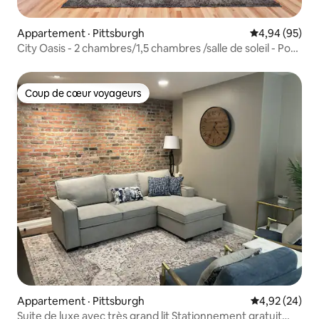
Appartement · Pittsburgh
Note moyenne
4,94 (95)
City Oasis - 2 chambres/1,5 chambres /salle de soleil - Pour
4 personnes !
Coup de cœur voyageurs
Coup de cœur voyageurs
Appartement · Pittsburgh
Note moyenne
4,92 (24)
Suite de luxe avec très grand lit Stationnement gratuit