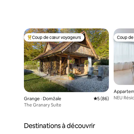
Coup de cœur voyageurs
Coup de
Coup de cœur voyageurs parmi les plus aimés
Coup de
Apparteme
NEU Résid
Grange · Domžale
Note moyenne de 5
5 (86)
(150 m2)
The Granary Suite
Destinations à découvrir