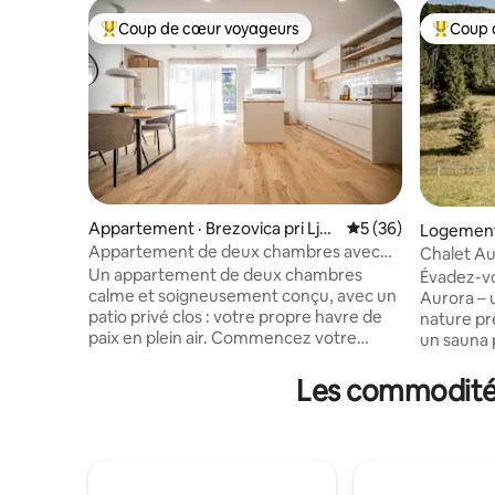
Coup de cœur voyageurs
Coup 
Coup de cœur voyageurs parmi les plus aimés
Coup de 
Appartement · Brezovica pri Lju
Note moyenne de 5
5 (36)
Logement ·
bljani
Appartement de deux chambres avec
Chalet Au
patio privé près de Ljubljana
la nature 
Un appartement de deux chambres
Évadez-vo
calme et soigneusement conçu, avec un
Aurora – u
patio privé clos : votre propre havre de
nature pr
paix en plein air. Commencez votre
un sauna pr
matinée par un café à l'extérieur ou
profitez d
détendez-vous là le soir après une
absolues, l
Les commodités
journée passée à l'extérieur.
maison est
L'appartement est entièrement équipé
familles 
pour un séjour confortable et sans
recherche
tracas. Situé à quelques minutes de
détente. 
route de Ljubljana et à proximité de
par le ch