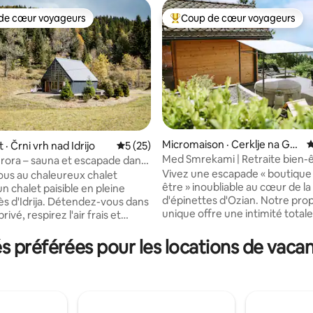
de cœur voyageurs
Coup de cœur voyageurs
cœur voyageurs parmi les plus aimés
Coup de cœur voyageurs parmi 
 sur 5, 36 commentaires
Micromaison · Cerklje na Gor
N
 Črni vrh nad Idrijo
Note moyenne de 5 sur 5, 25 commentai
5 (25)
enjskem
Med Smrekami | Retraite bien-ê
rora – sauna et escapade dans
de charme
près d'Idrija
Vivez une escapade « boutique
us au chaleureux chalet
être » inoubliable au cœur de la
n chalet paisible en pleine
d'épinettes d'Ozian. Notre pro
ès d'Idrija. Détendez-vous dans
unique offre une intimité total
ivé, respirez l'air frais et
deux espaces distincts : un chal
'une paix et d'une tranquillité
romantique avec vue panorami
oin de l'agitation de la ville. La
 préférées pour les locations de vacan
fauteuil de massage haut de 
 idéale pour les couples, les
un projecteur de films dans le li
ou toute personne à la
suite habitable avec son propre
 d'une escapade et de
son foyer et sa cuisine. Devant 
Le matin, vous serez réveillé
vous trouverez un spa sous les 
ant des oiseaux, pendant la