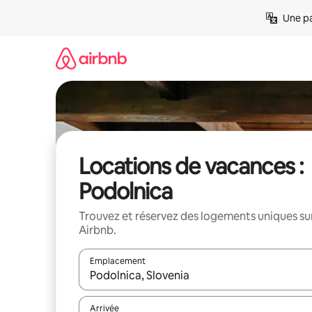
Aller
Une pa
directement
au
contenu
Locations de vacances :
Podolnica
Trouvez et réservez des logements uniques su
Airbnb.
Emplacement
Quand les résultats sont affichés, parcourez-les en 
Arrivée