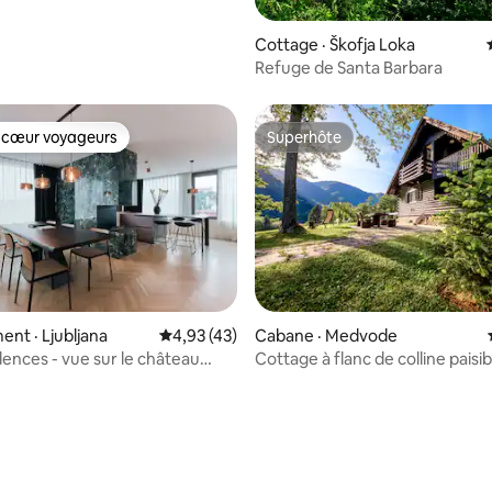
Cottage · Škofja Loka
Refuge de Santa Barbara
 cœur voyageurs
Superhôte
 cœur voyageurs
Superhôte
nt · Ljubljana
Note moyenne de 4,93 sur 5, 43 commentai
4,93 (43)
Cabane · Medvode
ences - vue sur le château
Cottage à flanc de colline paisib
 sur 5, 86 commentaires