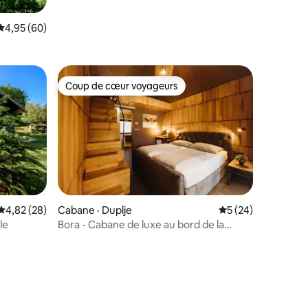
Note moyenne de 4,95 sur 5, 60 commentaires
4,95 (60)
Coup de cœur voyageurs
Coup de cœur voyageurs
res
Note moyenne de 4,82 sur 5, 28 commentaires
4,82 (28)
Cabane · Duplje
Note moyenne de 5
5 (24)
le
Bora - Cabane de luxe au bord de la
rivière