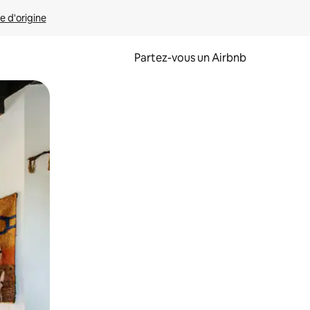
e d'origine
Partez-vous un Airbnb
et en les faisant glisser.