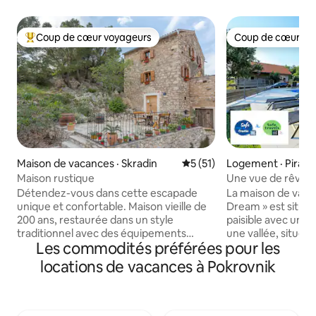
Coup de cœur voyageurs
Coup de cœur vo
Coup de cœur voyageurs parmi les plus aimés
Coup de cœur vo
Maison de vacances · Skradin
Note moyenne de 5 sur 5, 
5 (51)
Logement · Piram
Maison rustique
Une vue de rêve p
de Krka
Détendez-vous dans cette escapade
La maison de vaca
unique et confortable. Maison vieille de
Dream » est située
200 ans, restaurée dans un style
paisible avec une 
traditionnel avec des équipements
une vallée, située
Les commodités préférées pour les
modernes. Entièrement climatisé et
national de Krka et 
avec connexion Wi-Fi gratuite et
Il est équipé de to
locations de vacances à Pokrovnik
télévision avec chaîne Netflix. Le
passer un séjour a
premier étage se compose d'une
des chaises longu
cuisine, d'une salle à manger, d'un salon
connexion Wi-Fi, la
et d'une salle de bain avec lave-linge. Au
Les voyageurs peu