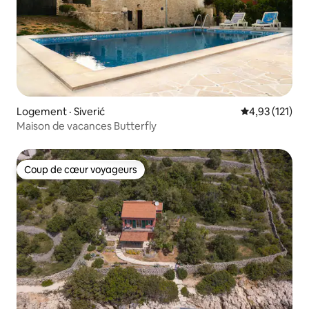
Logement · Siverić
Note moyenne 
4,93 (121)
Maison de vacances Butterfly
Coup de cœur voyageurs
Coup de cœur voyageurs