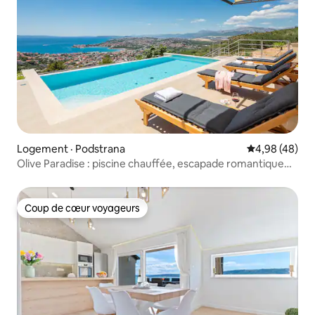
Logement · Podstrana
Note moyenne
4,98 (48)
Olive Paradise : piscine chauffée, escapade romantique
pour 2
Coup de cœur voyageurs
Coup de cœur voyageurs