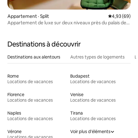
Appartement · Split
Note moyenne
4,93 (69)
Appartement de luxe sur deux niveaux près du palais de
Dioclétien
Destinations à découvrir
Destinations aux alentours
Autres types de logements
L
Rome
Budapest
Locations de vacances
Locations de vacances
Florence
Venise
Locations de vacances
Locations de vacances
Naples
Tirana
Locations de vacances
Locations de vacances
Vérone
Voir plus d'éléments
Locations de vacances