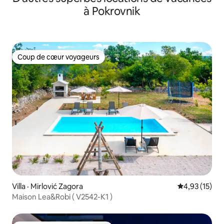
à Pokrovnik
Coup de cœur voyageurs
Coup de cœur voyageurs
Villa · Mirlović Zagora
Note moyenne
4,93 (15)
Maison Lea&Robi ( V2542-K1 )