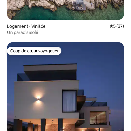
Logement · Vinišće
Note moye
5 (37)
Un paradis isolé
Coup de cœur voyageurs
Coup de cœur voyageurs