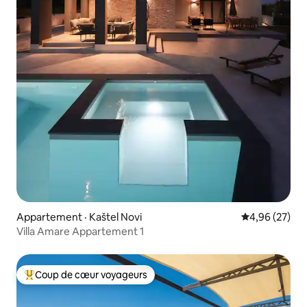
Appartement · Kaštel Novi
Note moyenne
4,96 (27)
Villa Amare Appartement 1
Coup de cœur voyageurs
Coup de cœur voyageurs parmi les plus aimés