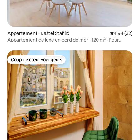
Appartement · Kaštel Štafilić
Note moyenne
4,94 (32)
Appartement de luxe en bord de mer | 120 m² | Pour
7 personnes
Coup de cœur voyageurs
Coup de cœur voyageurs