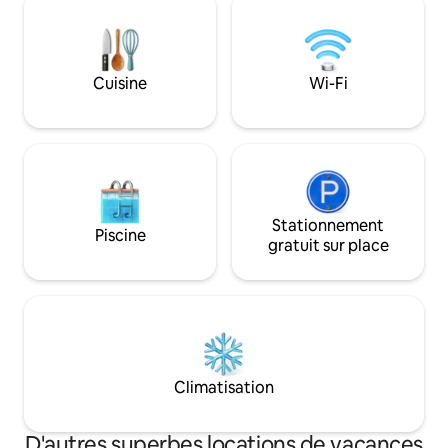
deuxième étage, il y a deux chambres
piscine, profiter
avec un lit double et une salle de bain
balades à vélo dans
séparée. La maison dispose de plusieurs
Krka, d'excellents 
terrasses : une terrasse privée
gastronomie, des 
Cuisine
Wi-Fi
adjacente à la maison avec vue sur la ville
environ 20 km ou de
et la rivière, et une terrasse centrale
Šibenik, Zadar et Sp
spacieuse avec un barbecue.
Stationnement
Piscine
gratuit sur place
Climatisation
D'autres superbes locations de vacances