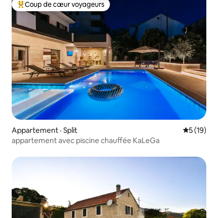
Coup de cœur voyageurs
Coup de cœur voyageurs parmi les plus aimés
Appartement · Split
Note moye
5 (19)
appartement avec piscine chauffée KaLeGa