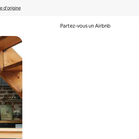
e d'origine
Partez-vous un Airbnb
et en les faisant glisser.