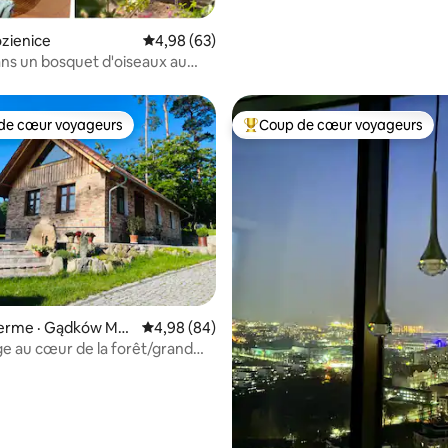
ozienice
Note moyenne de 4,98 sur 5, 63 commentai
4,98 (63)
ns un bosquet d'oiseaux au
 rivière
de cœur voyageurs
Coup de cœur voyageurs
cœur voyageurs parmi les plus aimés
Coup de cœur voyageurs parmi 
 sur 5, 22 commentaires
 ferme · Gądków Mał
Note moyenne de 4,98 sur 5, 84 commentai
4,98 (84)
 au cœur de la forêt/grand
ture