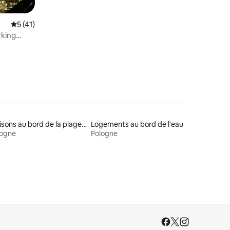
Note moyenne de 5 sur 5, 41 commentaires
5 (41)
rking
Maisons au bord de la plage à louer
Logements au bord de l'eau
logne
Pologne