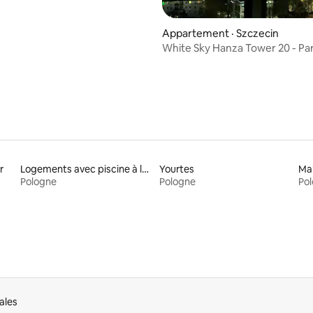
Appartement · Szczecin
White Sky Hanza Tower 20 - Pa
gratuit
r
Logements avec piscine à louer
Yourtes
Pologne
Pologne
Po
ales