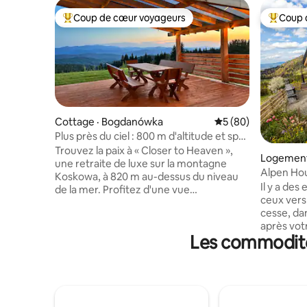
Coup de cœur voyageurs
Coup 
Coup de cœur voyageurs parmi les plus aimés
Coup de 
Cottage · Bogdanówka
Note moyenne de 5
5 (80)
Plus près du ciel : 800 m d'altitude et spa
extérieur
Trouvez la paix à « Closer to Heaven »,
Logement
une retraite de luxe sur la montagne
Koskowa, à 820 m au-dessus du niveau
Il y a des 
de la mer. Profitez d'une vue
ceux vers
panoramique sur les montagnes Beskid
cesse, da
Wyspowy et Tatra depuis une terrasse
après vot
spacieuse. Ce logement écologique de
Les commodités
Dursztyn 
88 m ² est entouré de 2 300 m ² de
catégorie.
terrain privé. Détendez-vous dans le spa
entouré d
extérieur sans chlore pour 5 personnes,
une vue 
ouvert toute l'année, avec 2 sièges de
Pieniny et
massage inclinables. De l'eau de source
chose qui 
pure, un réfrigérateur avec machine à