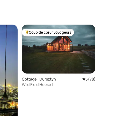
res
Coup de cœur voyageurs
les plus aimés
Coup de cœur voyageurs parmi les plus aimés
Cottage · Dursztyn
Note moyenne de 5
5 (78)
Wild Field House I
res