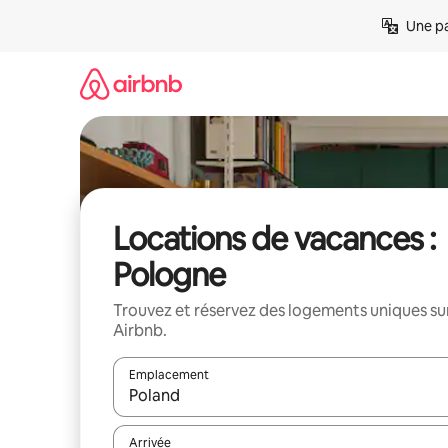
Aller
Une pa
directement
au
contenu
Locations de vacances :
Pologne
Trouvez et réservez des logements uniques su
Airbnb.
Emplacement
Quand les résultats sont affichés, parcourez-les en 
Arrivée