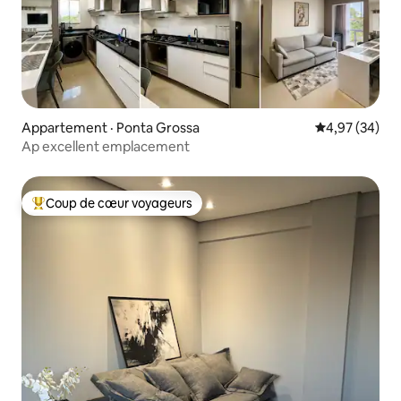
Appartement · Ponta Grossa
Note moyenne
4,97 (34)
Ap excellent emplacement
Coup de cœur voyageurs
Coup de cœur voyageurs parmi les plus aimés