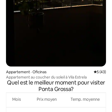
Appartement · Oficinas
Note moye
5 (43)
Appartement au coucher du soleil à Vila Estrela
Quel est le meilleur moment pour visiter
Ponta Grossa?
Mois
Prix moyen
Temp. moyenne