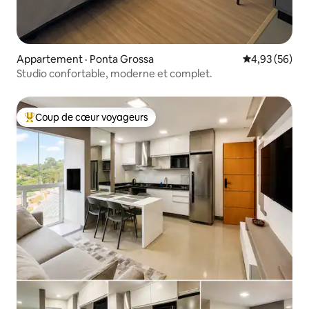
Appartement · Ponta Grossa
Note moyenne
4,93 (56)
Studio confortable, moderne et complet.
Coup de cœur voyageurs
Coup de cœur voyageurs parmi les plus aimés