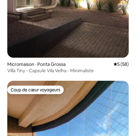
Micromaison · Ponta Grossa
Note moye
5 (58)
Villa Tiny - Capsule Vila Velha - Minimaliste
Coup de cœur voyageurs
Coup de cœur voyageurs