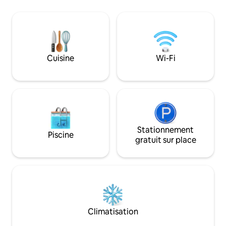
d'« Avenida Münch
ventilateurs/chauffages dans les
allie commodité et confor
chambres.
le style Boho chic, 
3 personnes (lit dou
Important : le bât
encore des ajuste
Cuisine
Wi-Fi
est déjà prêt à ass
accueillant.
Stationnement
Piscine
gratuit sur place
Climatisation