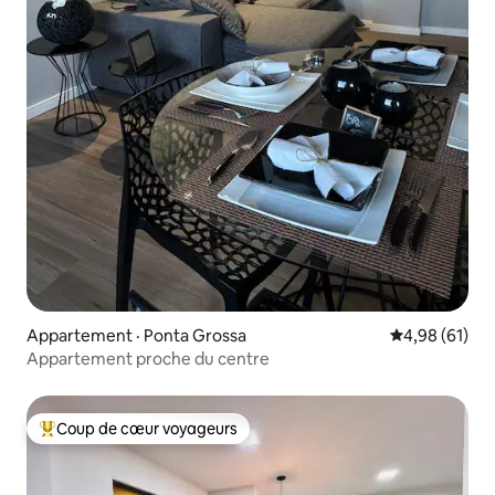
Appartement · Ponta Grossa
Note moyenne
4,98 (61)
Appartement proche du centre
Coup de cœur voyageurs
Coup de cœur voyageurs parmi les plus aimés