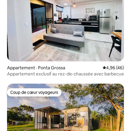
Appartement · Ponta Grossa
Note moyenne
4,96 (46)
Appartement exclusif au rez-de-chaussée avec barbecue
Coup de cœur voyageurs
Coup de cœur voyageurs