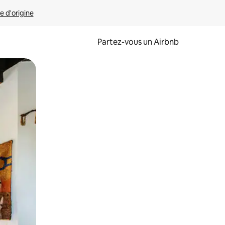
e d'origine
Partez-vous un Airbnb
et en les faisant glisser.