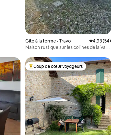
Gîte à la ferme · Travo
Note moyenne de 4,93
4,93 (54)
Maison rustique sur les collines de la Val
Trebbia
Coup de cœur voyageurs
Coup de cœur voyageurs parmi les plus aimés
res