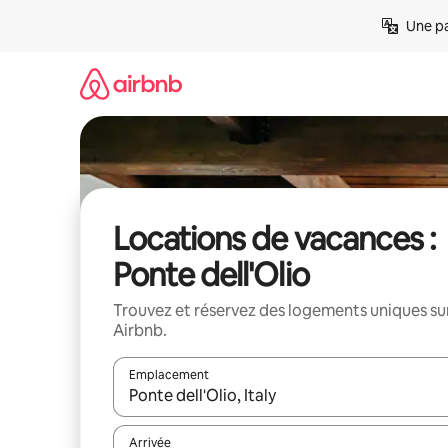
Aller
Une pa
directement
au
contenu
Locations de vacances :
Ponte dell'Olio
Trouvez et réservez des logements uniques su
Airbnb.
Emplacement
Quand les résultats sont affichés, parcourez-les en 
Arrivée