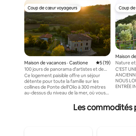
Coup de cœur voyageurs
Coup de
Coup de cœur voyageurs
Coup de
Maison de
one
Nature et
Maison de vacances · Castione
Note moyenne de 5
5 (19)
C'EST UN
100 jours de panorama d'artistes et de
ANCIENNE
détente
Ce logement paisible offre un séjour
NOUS LO
détente pour toute la famille sur les
ENTRÉE I
collines de Ponte dell'Olio à 300 mètres
CHAMBRES
au-dessus du niveau de la mer, où vous
SALLE À 
pouvez séjourner pendant 100 jours.
ET ESPAC
Période estivale uniquement. À la
Les commodités pr
AVEC CHA
campagne avec beaucoup de
MANGER 
tranquillité, des daims, des lièvres, des
ESPACE D
sangliers et d'autres animaux qui
EN PIERRE
peuvent être aperçus de la maison. On y
HAUTEUR
trouve des chemins pour se balader dans