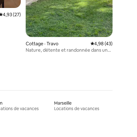
Note moyenne de 4,93 sur 5, 27 commentaires
4,93 (27)
Cottage · Travo
Note moyenne de 4,98
4,98 (43)
Nature, détente et randonnée dans un
chalet de Val Trebbia
on
Marseille
ations de vacances
Locations de vacances