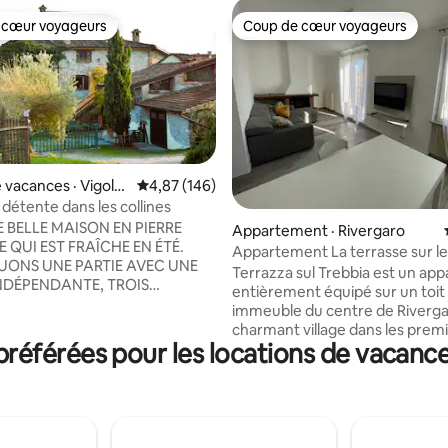
 cœur voyageurs
Coup de cœur voyageurs
 cœur voyageurs
Coup de cœur voyageurs
 vacances · Vigolz
Note moyenne de 4,87 sur 5, 146 commentai
4,87 (146)
 détente dans les collines
 sur 5, 19 commentaires
E BELLE MAISON EN PIERRE
Appartement · Rivergaro
 QUI EST FRAÎCHE EN ÉTÉ.
Appartement La terrasse sur le
UONS UNE PARTIE AVEC UNE
Terrazza sul Trebbia est un ap
NDÉPENDANTE, TROIS
entièrement équipé sur un toit
, TROIS SALLES DE BAIN,
immeuble du centre de Riverga
MANGER AVEC CUISINE ET TV
charmant village dans les prem
E WI-FI AVEC CANAPÉ. JARDIN
éférées pour les locations de vacances
collines de Val Trebbia et sur les
ISES LONGUES, SALLE À
la Trebbia. Très bien situé le lon
COUVERTE, BARBECUE,
célèbre route « Statale 45 » qui s
ÉTENTE AVEC PETITE PISCINE
rivière Trebbia et la vallée, il est
 (5X3 MÈTRES, 1 MÈTRE DE
proche de la ville de Plaisance e
) ET BEAUCOUP DE NATURE À
également d'autres lieux touris