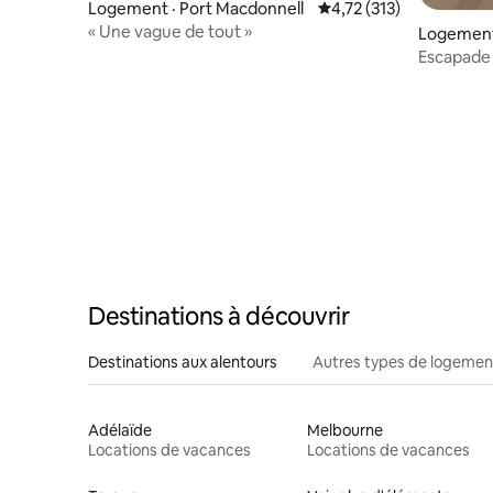
Logement · Port Macdonnell
Note moyenne de 4,72 
4,72 (313)
« Une vague de tout »
Logement 
Escapade 
Destinations à découvrir
Destinations aux alentours
Autres types de logemen
Adélaïde
Melbourne
Locations de vacances
Locations de vacances