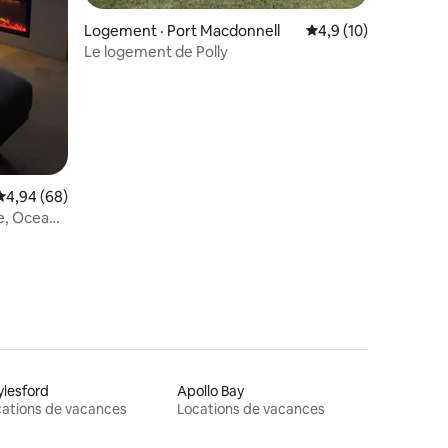
res
Logement · Port Macdonnell
Note moyenne de 4,
4,9 (10)
Le logement de Polly
Note moyenne de 4,94 sur 5, 68 commentaires
4,94 (68)
re, Ocean
lesford
Apollo Bay
ations de vacances
Locations de vacances