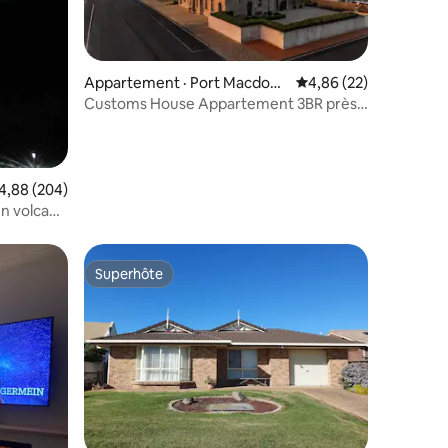
res
Appartement · Port Macdonn
Note moyenne de 4,86
4,86 (22)
ell
Customs House Appartement 3BR près
du bureau de poste
ote moyenne de 4,88 sur 5, 204 commentaires
4,88 (204)
 volcan |
Superhôte
les plus aimés
Superhôte