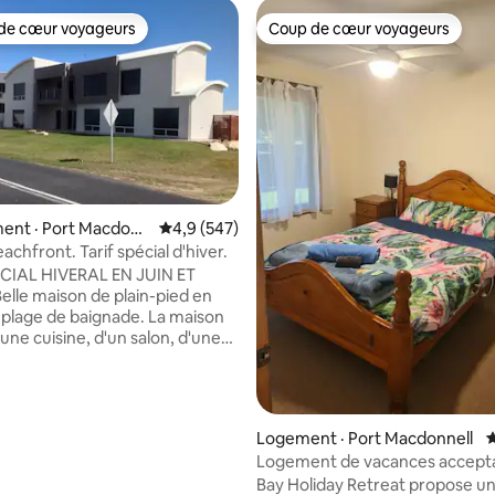
de cœur voyageurs
Coup de cœur voyageurs
cœur voyageurs parmi les plus aimés
Coup de cœur voyageurs
sur 5, 212 commentaires
ent · Port Macdonn
Note moyenne de 4,9 sur 5, 547 commentai
4,9 (547)
Beachfront. Tarif spécial d'hiver.
ÉCIAL HIVERAL EN JUIN ET
Belle maison de plain-pied en
age de baignade. La maison
une cuisine, d'un salon, d'une
nger et d'une salle de billard.
xtérieure pour les repas en
les barbecues. Table et
 l'avant. Douche extérieure à
Logement · Port Macdonnell
N
té ouest de la maison. Peut
Logement de vacances accepta
r 6 personnes. À quelques pas de
animaux
Bay Holiday Retreat propose u
logement incontournable à Port