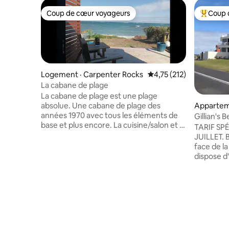
Coup de cœur voyageurs
Coup 
Coup de cœur voyageurs
Coup de 
Logement · Carpenter Rocks
Note moyenne de 4,75 
4,75 (212)
La cabane de plage
La cabane de plage est une plage
absolue. Une cabane de plage des
Appartem
années 1970 avec tous les éléments de
ell
Gillian's 
base et plus encore. La cuisine/salon et la
TARIF SP
chambre principale approvisionnés
JUILLET. 
offrent une vue sur la mer. La chambre
face de la pl
compacte 2 dispose d'un lit superposé
dispose d'
pour les enfants. Salle de bain accessible
salle à ma
depuis la 2e chambre. Tout le linge
Pergola e
fourni. Machine à café, micro-ondes,
plein air et 
friteuse. Il a une ambiance familiale
chaises à
confortable, asseyez-vous, détendez-
l'extrémi
vous et profitez de la vue. Le tarif est
accueilli
pour 2 adultes et les enfants séjournent
tout. Un 