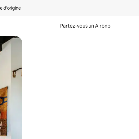
e d'origine
Partez-vous un Airbnb
et en les faisant glisser.