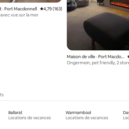
sur 5, 313 commentaires
· Port Macdonnell
Note moyenne de 4,79 sur 5, 163 commentai
4,79 (163)
avec vue sur la mer
Maison de ville · Port Macdon
nell
Ongermein, pet friendly, 2 sto
view
ts
Ballarat
Warrnambool
Day
Locations de vacances
Locations de vacances
Loc