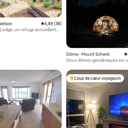
Nelson
Note moyenne de 4,89 sur 5, 38 commentai
4,89 (38)
Lodge, un refuge accueillant
chiens
 sur 5, 89 commentaires
Dôme · Mount Schank
N
Deux dômes géodésiques sur un
Glamping, feu de camp
Coup de cœur voyageurs
Coup de cœur voyageurs parmi 