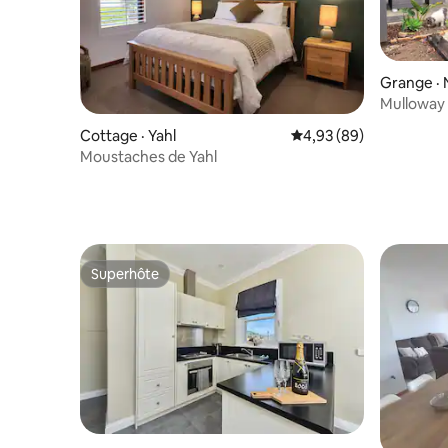
Grange · 
Mulloway 
pour les 
Cottage · Yahl
Note moyenne de 4,93
4,93 (89)
Moustaches de Yahl
Superhôte
Superhôte