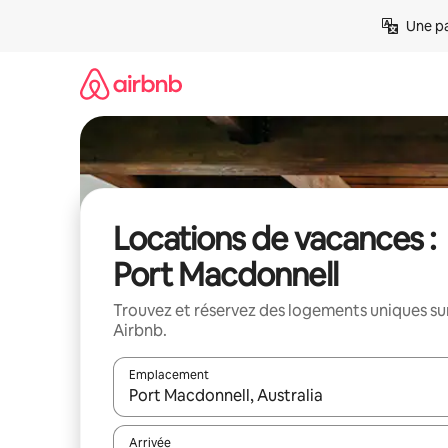
Aller
Une pa
directement
au
contenu
Locations de vacances :
Port Macdonnell
Trouvez et réservez des logements uniques su
Airbnb.
Emplacement
Quand les résultats sont affichés, parcourez-les en 
Arrivée