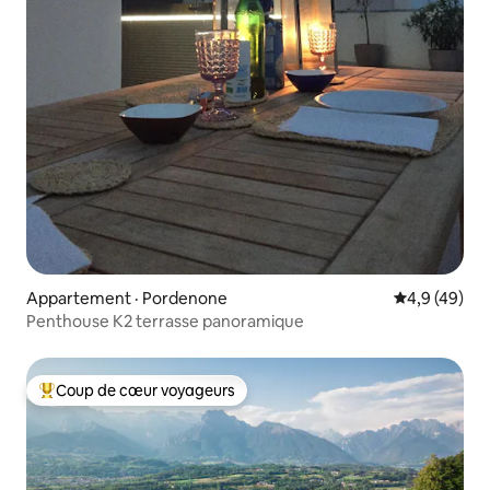
Appartement · Pordenone
Note moyenn
4,9 (49)
Penthouse K2 terrasse panoramique
Coup de cœur voyageurs
Coup de cœur voyageurs parmi les plus aimés