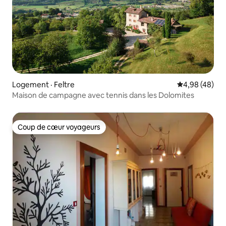
Logement · Feltre
Note moyenne
4,98 (48)
Maison de campagne avec tennis dans les Dolomites
Coup de cœur voyageurs
Coup de cœur voyageurs