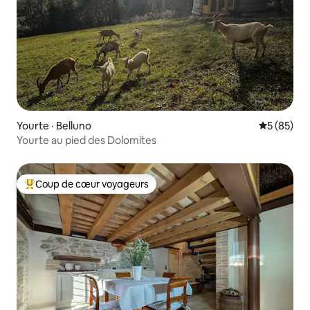
Yourte · Belluno
Note moye
5 (85)
Yourte au pied des Dolomites
Coup de cœur voyageurs
Coup de cœur voyageurs parmi les plus aimés