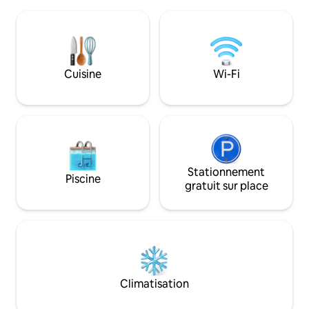
I - (SENSITIVE CONTENTS HIDDEN) « Villa
effectuer toutes 
Dolce » est une maison de grande taille
dans une mini-mai
et de valeur architecturale, nichée dans
équipé de tout le 
un très grand parc au « cœur de la région
douche, wi-fi et té
du Prosecco » à seulement 45 minutes
Sur le toit, terra
en voiture de Venise et 60 minutes de
Cuisine
Wi-Fi
vue à 360° (comm
Cortina D'Ampezzo. Une demeure
chaleureuse et accueillante sur trois
étages, soigneusement meublée :
l'endroit idéal pour passer des moments
de détente et des vacances de rêve. Le
logement : Vous aurez à votre
disposition 1 chambre triple, 2 chambres
doubles, chacune avec salle de bains,
Stationnement
Piscine
avec baignoire ou douche, lavabo, bidet,
gratuit sur place
1 autre chambre avec lit « à la française »
et WC, salon avec cheminée de style
Louis XV, salle à manger, salon de
divertissement, cuisine, MANSARDE
avec climatisation, cheminée et salon. La
climatisation n’est présente que dans le
grenier car dans le reste de la maison, la
Climatisation
température est agréablement fraîche
grâce à la taille des pièces et à leur