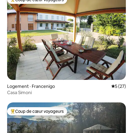
Coup de cœur voyageurs parmi les plus aimés
Logement · Francenigo
Note moye
5 (27)
Casa Simoni
Coup de cœur voyageurs
Coup de cœur voyageurs parmi les plus aimés