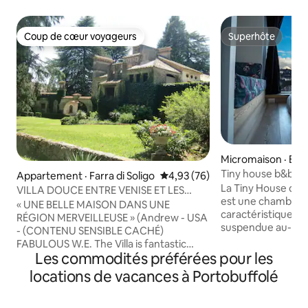
Coup de cœur voyageurs
Superhôte
Coup de cœur voyageurs
Superhôte
Micromaison · Bol
Tiny house b&b Gia
Appartement · Farra di Soligo
Note moyenne de 4,93 sur 5, 
4,93 (76)
La Tiny House du B
VILLA DOUCE ENTRE VENISE ET LES
est une chambre 
DOLOMITES « ZONE PROSECCO »
« UNE BELLE MAISON DANS UNE
caractéristiques un
RÉGION MERVEILLEUSE » (Andrew - USA
suspendue au-des
- (CONTENU SENSIBLE CACHÉ)
paysage naturel, a
FABULOUS W.E. The Villa is fantastic
montagnes et sur 
Les commodités préférées pour les
....perfect restauration, fantastic details
torrent Ardo. La 
and antic furniture (Giulio - AUS -
locations de vacances à Portobuffolé
permet de vous co
(CONTENU SENSIBLE CACHÉ)
du paysage à coupe
BELLISSIMA !!! Demeure de rêve (Nicola -
mobilier est conç