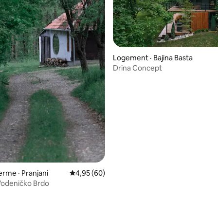
Logement · Bajina Basta
Drina Concept
 sur 5, 43 commentaires
ferme · Pranjani
Note moyenne de 4,95 sur 5, 60 commentai
4,95 (60)
Vodeničko Brdo