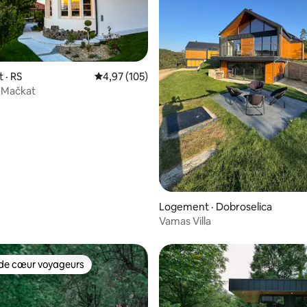
 · RS
Note moyenne de 4,97 sur 5, 105 commentai
4,97 (105)
- Mačkat
 sur 5, 65 commentaires
Logement · Dobroselica
Vamas Villa
de cœur voyageurs
cœur voyageurs parmi les plus aimés