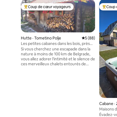
Coup de cœur voyageurs
Coup 
Coup de cœur voyageurs parmi les plus aimés
Coup de 
Hutte · Tometino Polje
Note moyenne de 5
5 (88)
Les petites cabanes dans les bois, près
de Divcibare
Si vous cherchez une escapade dans la
nature à moins de 100 km de Belgrade,
vous allez adorer l'intimité et le silence de
ces merveilleux chalets entourés de
montagnes et de prairies de fleurs
sauvages. De superbes promenades à
votre porte! Réveillez-vous chaque
matin au chant des oiseaux et
endormez-vous au son des grillons.
Cuisinez sur un poêle à bois (qui chauffe
les chalets) et baignez-vous dans une
baignoire en bois. En plus, il y a des
Cabane · 
hamacs et une belle terrasse. Le chalet
Maisons d
principal peut accueillir deux personnes
Évadez-vou