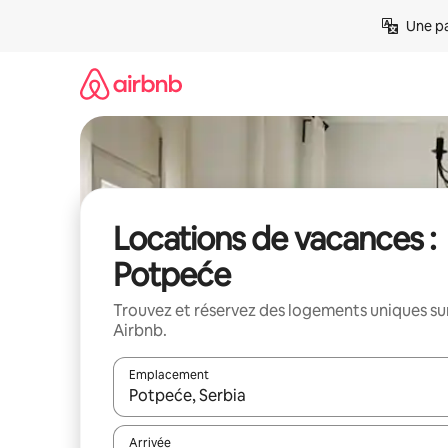
Aller
Une pa
directement
au
contenu
Locations de vacances :
Potpeće
Trouvez et réservez des logements uniques su
Airbnb.
Emplacement
Quand les résultats sont affichés, parcourez-les en 
Arrivée