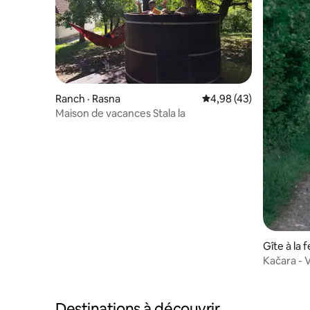
Ranch · Rasna
Note moyenne de 4,98
4,98 (43)
Maison de vacances Stala la
Gîte à la 
Kačara - 
Destinations à découvrir