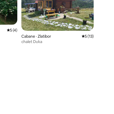
Note moyenne de 5 sur 5, 4 commentaires
5 (4)
Cabane · Zlatibor
Note moyenne de 
5 (13)
chalet Duka
res