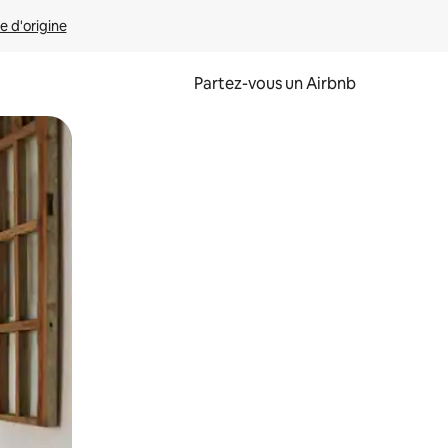
e d'origine
Partez-vous un Airbnb
et en les faisant glisser.