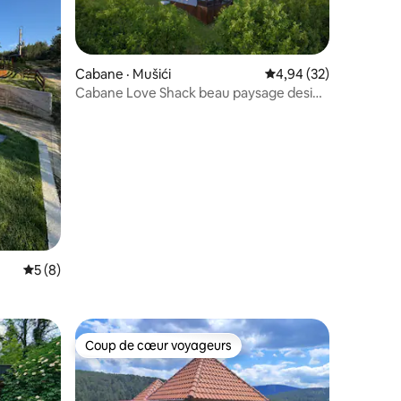
Cabane · Mušići
Note moyenne de 4,94
4,94 (32)
Cabane Love Shack beau paysage design
res
unique
Note moyenne de 5 sur 5, 8 commentaires
5 (8)
Coup de cœur voyageurs
Coup de cœur voyageurs