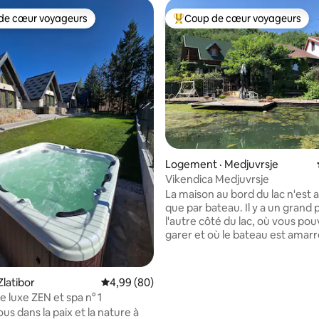
de cœur voyageurs
Coup de cœur voyageurs
cœur voyageurs parmi les plus aimés
Coup de cœur voyageurs parmi 
 sur 5, 88 commentaires
Logement · Medjuvrsje
Vikendica Medjuvrsje
La maison au bord du lac n'est 
que par bateau. Il y a un grand 
l'autre côté du lac, où vous po
garer et où le bateau est amarr
maison du lac dispose de l'électr
d'eau potable, d'une cheminée,
barbecue et d'une belle vue sur 
Zlatibor
Note moyenne de 4,99 sur 5, 80 commentai
4,99 (80)
la montagne Ovcar. Un vrai par
e luxe ZEN et spa n° 1
des vacances en famille. Vikend
s dans la paix et la nature à
Medjuvrsju preko puta restora