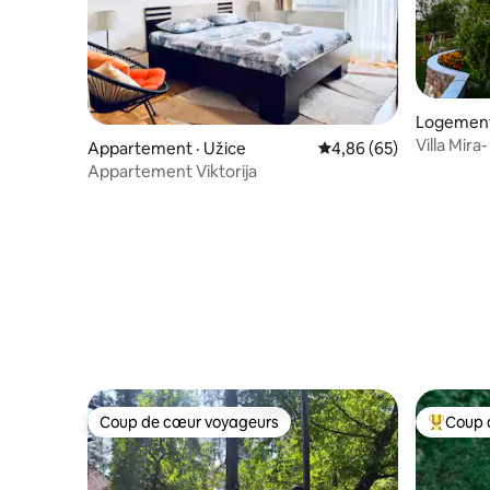
Logement
Villa Mira
Appartement · Užice
Note moyenne de 4,86
4,86 (65)
Appartement Viktorija
Coup de cœur voyageurs
Coup 
Coup de cœur voyageurs
Coup de 