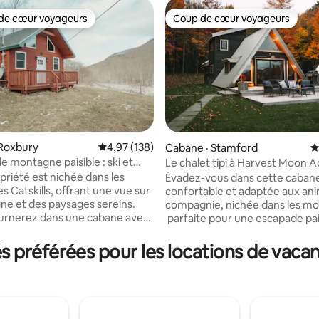
de cœur voyageurs
Coup de cœur voyageurs
cœur voyageurs parmi les plus aimés
Coup de cœur voyageurs
 Roxbury
Note moyenne de 4,97 sur 5, 138 commentai
4,97 (138)
Cabane · Stamford
N
e montagne paisible : ski et
Le chalet tipi à Harvest Moon A
sur 5, 166 commentaires
ée
priété est nichée dans les
Évadez-vous dans cette caban
 Catskills, offrant une vue sur
confortable et adaptée aux an
ne et des paysages sereins.
compagnie, nichée dans les m
urnerez dans une cabane avec
parfaite pour une escapade pai
een Size et Full Size, un canapé
pleine nature, avec un foyer et
le, une cuisine, une connexion
sur les montagnes, à Stamford,
préférées pour les locations de vacanc
 foyer et un barbecue au
l'État de New York, où la beaut
 bois. Jeux à jouer à l'intérieur
montagnes Catskill vous entoure. 
érieur fournis. 4 stations de ski à
vous sirotiez un café au coin du
tes telles que Plattekill,
exploriez les sentiers à proximi
, Hunter, Windham Mountains.
détendiez sous les étoiles, le ch