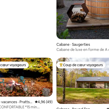
 sur 5, 40 commentaires
Cabane · Saugerties
Cabane de luxe en forme de A 
Catskills | Jacuzzi et sauna
 cœur voyageurs
Coup de cœur voyageurs
 cœur voyageurs
Coup de cœur voyageurs parmi 
 vacances · Prattsvi
Note moyenne de 4,96 sur 5, 49 commentai
4,96 (49)
ONFORTABLE *15 min