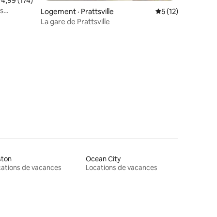
ote moyenne de 4,99 sur 5, 174 commentaires
4,99 (174)
s
Logement · Prattsville
Note moyenne de 
5 (12)
La gare de Prattsville
ston
Ocean City
ations de vacances
Locations de vacances