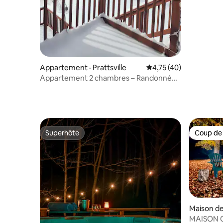
encore !
Appartement · Prattsville
Note moyenne de 4,75
4,75 (40)
Appartement 2 chambres – Randonnée
et pêche! Centre-ville de Prattsville
Superhôte
Coup de
Superhôte
Coup de
Maison de
lle
MAISON C