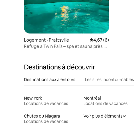
Windham 
Logement · Prattsville
Note moyenne de 4,6
4,67 (6)
Refuge à Twin Falls – spa et sauna près de
Windham
Destinations à découvrir
Destinations aux alentours
Les sites incontournables
New York
Montréal
Locations de vacances
Locations de vacances
Chutes du Niagara
Voir plus d'éléments
Locations de vacances