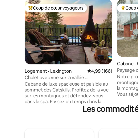
Coup de cœur voyageurs
Coup 
Coup de cœur voyageurs parmi les plus aimés
Coup de 
Cabane ·
Paysage d
Logement · Lexington
Note moyenne de 4,99 
4,99 (166)
randonn
Notre pro
Chalet avec vue sur la vallée :
montagnes
climatisation, spa, foyer extérieur, jeux
Cabane de luxe spacieuse et paisible au
la montag
sommet des Catskills. Profitez de la vue
Vous séjo
sur les montagnes et détendez-vous
2 lits, Qu
dans le spa. Passez du temps dans la
convertib
Les commodités 
pièce voûtée près du foyer en pierre, où
Wi-Fi, un
vous trouverez un grand choix de jeux,
charbon de
et profitez d'un deuxième salon au rez-
et à l'ext
de-chaussée. Organisez un souper entre
16-32 minu
amis dans notre cuisine entièrement
Belleayre
équipée. À 20 minutes de 6 villes. Visitez