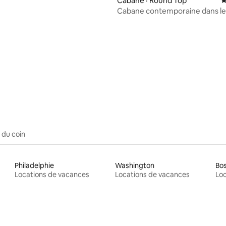
Cabane · Round Top
N
*Vue imprenable *
Cabane contemporaine dans le
montagnes Catskill
7 sur 5, 6 commentaires
 du coin
Philadelphie
Washington
Bo
Locations de vacances
Locations de vacances
Loc