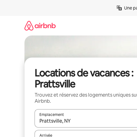
Aller
Une pa
directement
au
contenu
Locations de vacances :
Prattsville
Trouvez et réservez des logements uniques su
Airbnb.
Emplacement
Quand les résultats sont affichés, parcourez-les en 
Arrivée