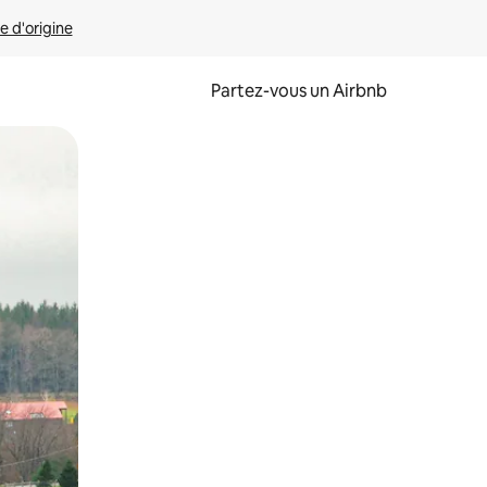
e d'origine
Partez-vous un Airbnb
et en les faisant glisser.