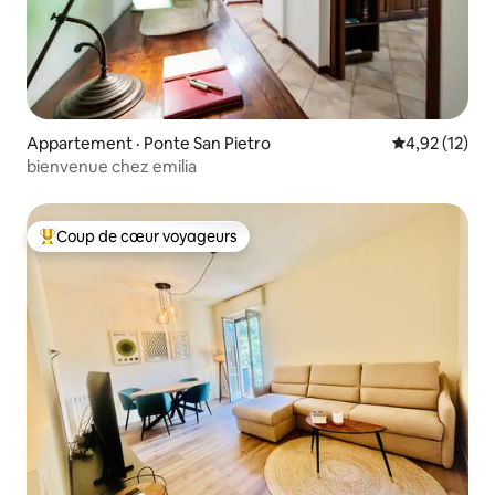
Appartement · Ponte San Pietro
Note moyenne
4,92 (12)
bienvenue chez emilia
Coup de cœur voyageurs
Coup de cœur voyageurs parmi les plus aimés