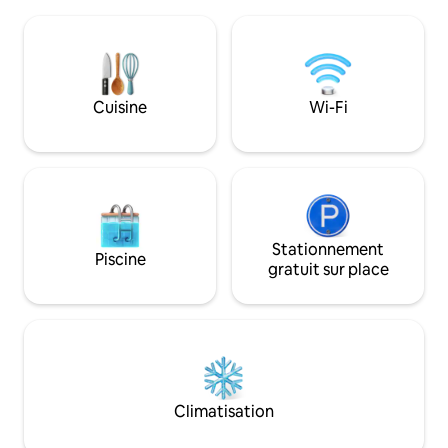
placard. La maison, à l'usage exclusif des
d'un salon spacieux
clients, est équipée de ventilateurs de
manger et canapé-
plafond, de gaz, d'un four, d'un micro-
queen size, salle d
ondes, d'un réfrigérateur, d'une
Idéal pour rejoin
télévision, d'une connexion Wi-Fi, d'une
aéroport, Milan et 
machine à laver, d'une place de parking
italien. Remarque : pas de télévision, pas
Cuisine
Wi-Fi
en copropriété.
de climatisation
Stationnement
Piscine
gratuit sur place
Climatisation