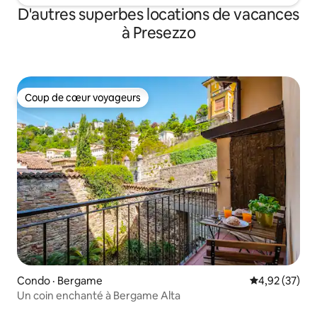
D'autres superbes locations de vacances
à Presezzo
Coup de cœur voyageurs
Coup de cœur voyageurs
Condo · Bergame
Note moyenne
4,92 (37)
Un coin enchanté à Bergame Alta