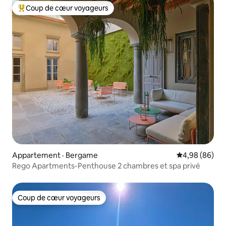
Coup de cœur voyageurs
Coup de cœur voyageurs parmi les plus aimés
Appartement · Bergame
Note moyenne
4,98 (86)
Rego Apartments-Penthouse 2 chambres et spa privé
Coup de cœur voyageurs
Coup de cœur voyageurs