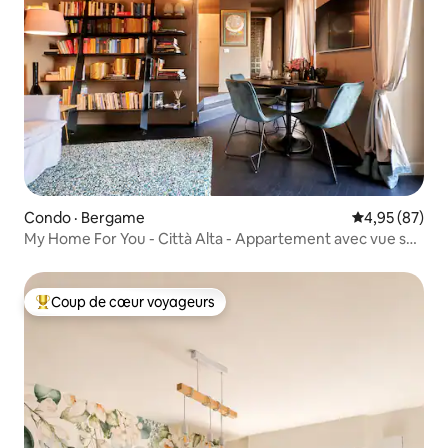
Condo · Bergame
Note moyenne
4,95 (87)
My Home For You - Città Alta - Appartement avec vue sur
le coucher du soleil
Coup de cœur voyageurs
Coup de cœur voyageurs parmi les plus aimés