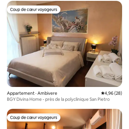
Coup de cœur voyageurs
Coup de cœur voyageurs
Appartement · Ambivere
Note moyenne
4,96 (28)
BGY Divina Home - près de la polyclinique San Pietro
Coup de cœur voyageurs
Coup de cœur voyageurs