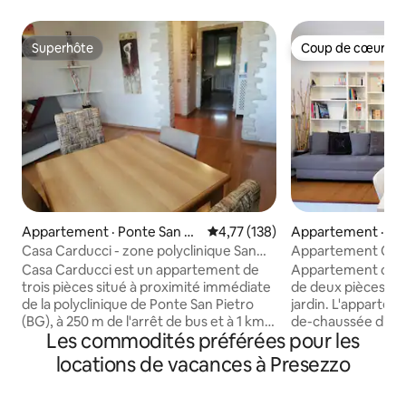
Superhôte
Coup de cœur vo
Superhôte
Coup de cœur vo
Appartement · Ponte San Pi
Note moyenne de 4,77 sur 5, 1
4,77 (138)
Appartement · Bo
etro
Casa Carducci - zone polyclinique San
Appartement Cherr
Pietro
et jardin
Casa Carducci est un appartement de
Appartement conf
trois pièces situé à proximité immédiate
de deux pièces ave
de la polyclinique de Ponte San Pietro
jardin. L'appartement est situé au rez-
(BG), à 250 m de l'arrêt de bus et à 1 km
de-chaussée d'un
Les commodités préférées pour les
de la gare FS. Il est composé d'une
centre historique d
chambre double, d'une chambre avec 2
dispose d'une ent
locations de vacances à Presezzo
lits, d'un salon avec canapé-lit, d'une
Meublé avec des dé
cuisine, d'une salle de bain et d'un grand
revêtement de sol i