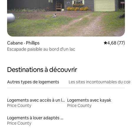
Cabane · Phillips
Note moyenne
4,68 (77)
Escapade paisible au bord d'un lac
Destinations à découvrir
Autres types de logements
Les sites incontournables du coin
Logements avec accès à un lac
Logements avec kayak
Price County
Price County
Logements à louer adaptés aux animaux
Price County