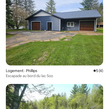
Logement · Phillips
Note moy
5 (4)
Escapade au bord du lac Soo