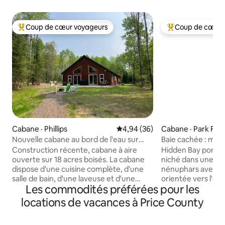
Coup de cœur voyageurs
Coup de cœur 
Coup de cœur voyageurs parmi les plus aimés
Coup de cœur voy
Cabane · Phillips
Note moyenne de 4,94 sur 5, 
4,94 (36)
Cabane · Park Fall
Nouvelle cabane au bord de l'eau sur
Baie cachée : mod
18 acres, accès au sentier
propre, vue sur le 
Construction récente, cabane à aire
Hidden Bay porte b
ouverte sur 18 acres boisés. La cabane
niché dans une ba
dispose d'une cuisine complète, d'une
nénuphars avec une
salle de bain, d'une laveuse et d'une
orientée vers l'ou
Les commodités préférées pour les
sécheuse et peut accueillir 8 personnes
intimité sans être
dans deux chambres et un loft. Situé au
Le chalet lui-même
locations de vacances à Price County
bord de l'eau sur le débit de Carpenter
et le plafond cathé
Creek avec accès au lac Soo. Deux
ouvert et les nomb