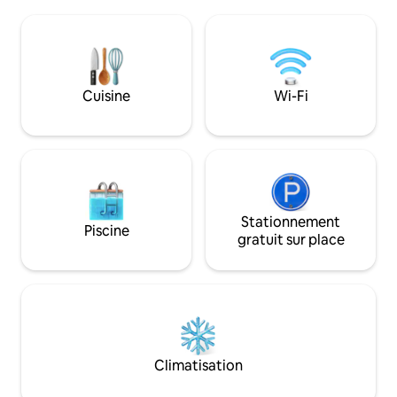
kayaks et un canoë sont à la disposition
donnent une sensa
des voyageurs. La propriété a un accès
d'ouverture. Ma famille a séjourné à
direct aux sentiers de VTT/motoneige.
l'origine à Hidden
Beaucoup de places de stationnement
locataires et nous
pour les véhicules et les roulottes. Que
que nous l'avons a
vous vouliez pêcher, faire du kayak,
nom ! Venez voir 
Cuisine
Wi-Fi
parcourir les sentiers ou simplement
tant et profitez 
vous détendre, ce chalet est
être d'excellents a
parfaitement situé avec quelque chose
pour tout le monde.
Stationnement
Piscine
gratuit sur place
Climatisation