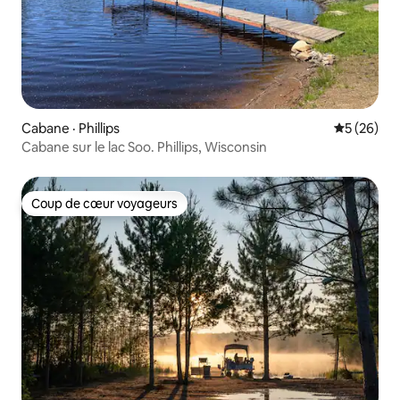
Cabane · Phillips
Note moye
5 (26)
Cabane sur le lac Soo. Phillips, Wisconsin
Coup de cœur voyageurs
Coup de cœur voyageurs