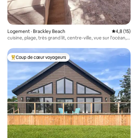
Logement · Brackley Beach
Note moyenn
4,8 (15)
cuisine, plage, très grand lit, centre-ville, vue sur l'océan,
animal de compagnie
Coup de cœur voyageurs
Coup de cœur voyageurs parmi les plus aimés