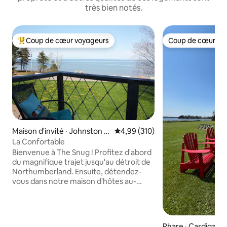
très bien notés.
Coup de cœur voyageurs
Coup de cœur vo
Coup de cœur voyageurs parmi les plus aimés
Coup de cœur vo
Maison d'invité · Johnston P
Note moyenne de 4,99 sur 5, 3
4,99 (310)
oint
La Confortable
Bienvenue à The Snug ! Profitez d'abord
du magnifique trajet jusqu'au détroit de
Northumberland. Ensuite, détendez-
vous dans notre maison d'hôtes au-
dessus du garage... un espace privé et
confortable avec vue sur l'océan... un
endroit merveilleux pour se
déconnecter, se détendre et respirer
Phare · Cardigan