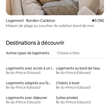
Logement · Borden-Carleton
Note moye
5 (58)
Maison de plage au coucher du soleil en bord de mer
Destinations à découvrir
Autres types de logements
Choses à faire
Logements avec accès à un lac
Logements au bord de l'eau
Île-du-Prince-Édouard
Île-du-Prince-Édouard
Logements adaptés aux familles à louer
Chalets à louer
Île-du-Prince-Édouard
Île-du-Prince-Édouard
Logements avec déjeuner
Suites privées
Île-du-Prince-Édouard
Île-du-Prince-Édouard