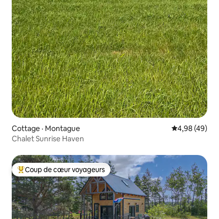
Cottage · Montague
Note moyenne
4,98 (49)
Chalet Sunrise Haven
Coup de cœur voyageurs
Coup de cœur voyageurs parmi les plus aimés