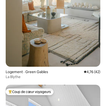
Logement · Green Gables
Note moyenne
4,76 (42)
La Blythe
Coup de cœur voyageurs
Coup de cœur voyageurs parmi les plus aimés