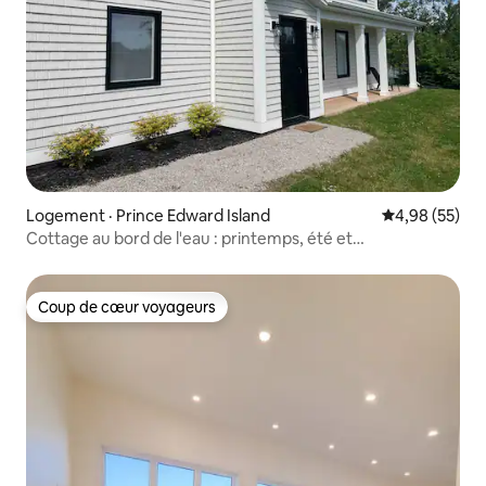
Logement · Prince Edward Island
Note moyenne
4,98 (55)
Cottage au bord de l'eau : printemps, été et
automne 2025 !
Coup de cœur voyageurs
Coup de cœur voyageurs