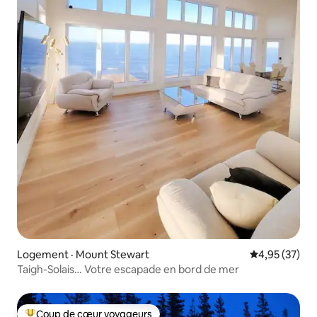
Logement · Mount Stewart
Note moyenne
4,95 (37)
Taigh-Solais… Votre escapade en bord de mer
Coup de cœur voyageurs