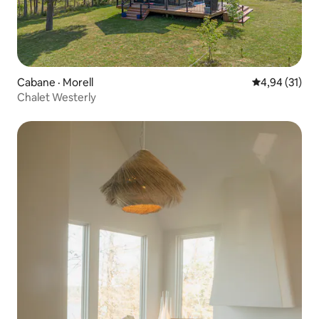
Cabane · Morell
Note moyenne
4,94 (31)
Chalet Westerly