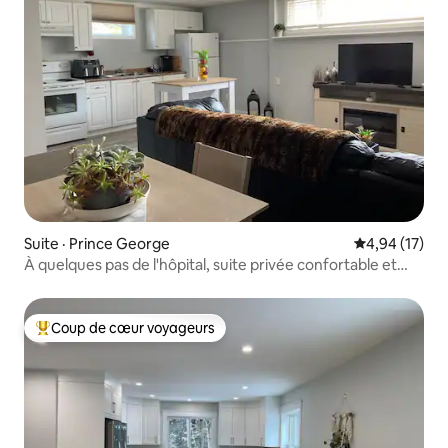
Suite · Prince George
Note moyenne
4,94 (17)
À quelques pas de l'hôpital, suite privée confortable et
reposante
Coup de cœur voyageurs
Coup de cœur voyageurs parmi les plus aimés