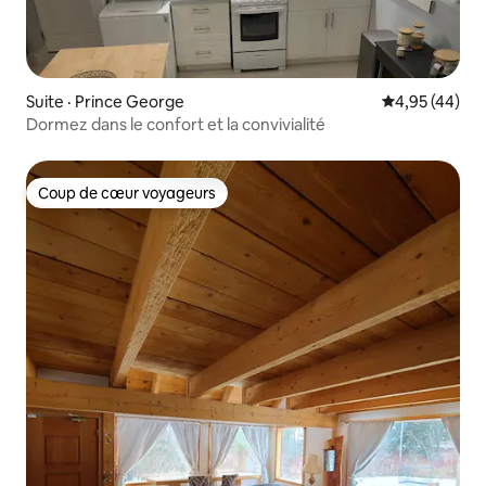
Suite · Prince George
Note moyenne
4,95 (44)
Dormez dans le confort et la convivialité
Coup de cœur voyageurs
Coup de cœur voyageurs