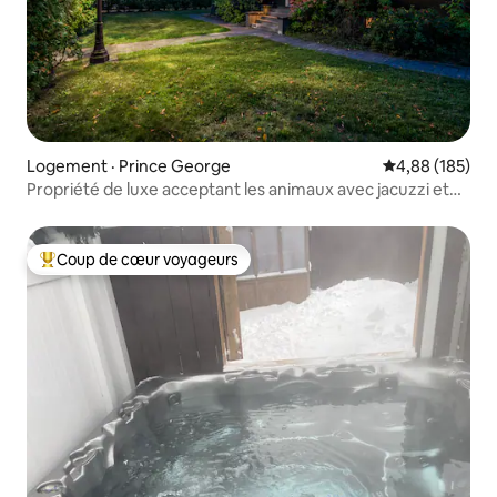
Logement · Prince George
Note moyenne 
4,88 (185)
Propriété de luxe acceptant les animaux avec jacuzzi et
piscine chauffée
Coup de cœur voyageurs
Coup de cœur voyageurs parmi les plus aimés