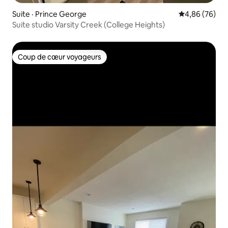
Suite · Prince George
Note moyenne
4,86 (76)
Suite studio Varsity Creek (College Heights)
Coup de cœur voyageurs
Coup de cœur voyageurs