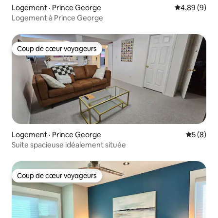
Logement · Prince George
Note moyenn
4,89 (9)
Logement à Prince George
Coup de cœur voyageurs
Coup de cœur voyageurs
Logement · Prince George
Note moy
5 (8)
Suite spacieuse idéalement située
Coup de cœur voyageurs
Coup de cœur voyageurs