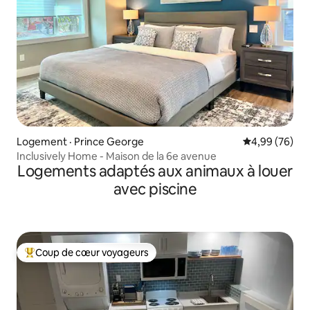
Logement · Prince George
Note moyenne
4,99 (76)
Inclusively Home - Maison de la 6e avenue
Logements adaptés aux animaux à louer
avec piscine
Coup de cœur voyageurs
Coup de cœur voyageurs parmi les plus aimés