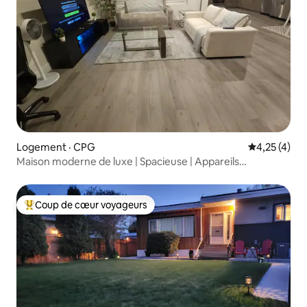
Logement · CPG
Note moyenn
4,25 (4)
Maison moderne de luxe | Spacieuse | Appareils
électroménagers haut de gamme
Coup de cœur voyageurs
Coup de cœur voyageurs parmi les plus aimés