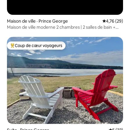
Maison de ville · Prince George
Note moyenne
4,76 (29)
Maison de ville moderne 2 chambres | 2 salles de bain +
double garage
Coup de cœur voyageurs
Coup de cœur voyageurs parmi les plus aimés