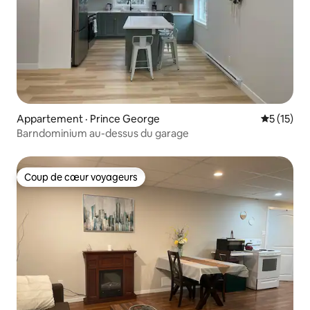
Appartement · Prince George
Note moye
5 (15)
Barndominium au-dessus du garage
Coup de cœur voyageurs
Coup de cœur voyageurs