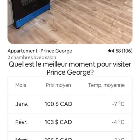
Appartement · Prince George
Note moyenne 
4,58 (106)
2 chambres avec salon
Quel est le meilleur moment pour visiter
Prince George?
Mois
Prix moyen
Temp. moyenne
Janv.
100 $ CAD
-7 °C
Févr.
103 $ CAD
-4 °C