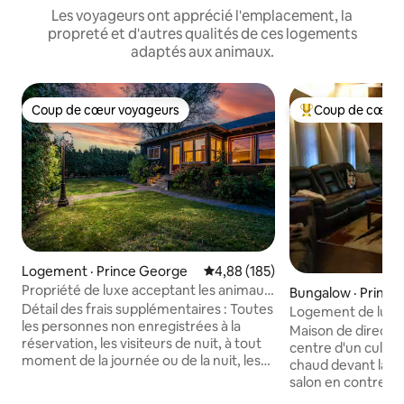
Les voyageurs ont apprécié l'emplacement, la
propreté et d'autres qualités de ces logements
adaptés aux animaux.
Coup de cœur voyageurs
Coup de cœur 
Coup de cœur voyageurs
Coup de cœur voy
Logement · Prince George
Note moyenne de 4,88 sur 5, 1
4,88 (185)
Propriété de luxe acceptant les animaux
Bungalow · Prince
avec jacuzzi et piscine chauffée
Détail des frais supplémentaires : Toutes
Logement de luxe 
les personnes non enregistrées à la
disponible
Maison de directio
réservation, les visiteurs de nuit, à tout
centre d'un cul de
moment de la journée ou de la nuit, les
chaud devant la c
participants/invités à la propriété sont
salon en contreba
considérés comme des voyageurs
prélassant devant l