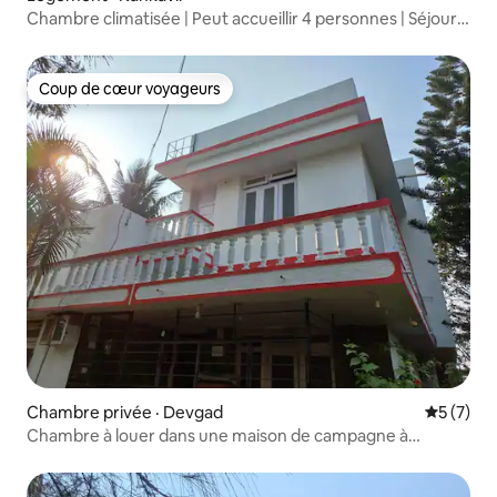
Chambre climatisée | Peut accueillir 4 personnes | Séjour
paisible chez l'habitant | Kankavli
Coup de cœur voyageurs
Coup de cœur voyageurs
Chambre privée · Devgad
Note moy
5 (7)
Chambre à louer dans une maison de campagne à
Devgad