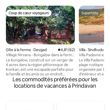
Coup de cœur voyageurs
Superhôte
Coup de cœur voyageurs
Superhôte
Gîte à la ferme · Devgad
Note moyenne de 4,81 sur 5, 
4,81 (62)
Villa · Sindhudurg
Village Nirvana - Bungalow dans la ferme
Villa Padavne en 
de mangues
Sindhudurg
Le bungalow, construit sur un verger de
La Villa Padavne 
4 acres dans la région pittoresque de
plage rustique et 
Konkan, est une escapade parfaite pour
organisée par la c
la famille et les amis ou un endroit
d'intérieur et exp
Les commodités préférées pour les
paisible pour « travailler à domicile » avec
Nandita Ghatge. C
un réseau Jio Airfiber. L'aéroport de
excentrique et uni
locations de vacances à Prindavan
Sindhudurg et les attractions
meubles à vélo ass
touristiques sont à moins d'une heure de
Un personnel inte
route. Connectez-vous à la nature à un
formé pour prépar
rythme détendu. Régalez-vous des yeux
délicieux plats vé
en admirant la verdure luxuriante.
végétariens, y com