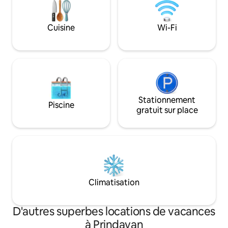
Réveillez-vous au chant des oiseaux,
malwani locale. Vous trouverez
marchez au bord de la rivière ou saluez
rarement cette qua
les vaches qui passent pour aller paître.
compris la plage d
Cuisine
Wi-Fi
Détendez-vous dans les hamacs ou
long que vous aur
relaxez dans une piscine profonde. Les
Nous sommes amis
enfants adoreront la nature. Bienvenue
Stationnement
Piscine
gratuit sur place
Climatisation
D'autres superbes locations de vacances
à Prindavan