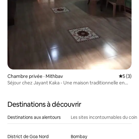
Chambre privée · Mithbav
Note moy
5 (3)
Séjour chez Jayant Kaka - Une maison traditionnelle en
terre 3
Destinations à découvrir
Destinations aux alentours
Les sites incontournables du coin
District de Goa Nord
Bombay