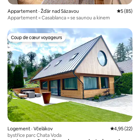
Appartement · Žďár nad Sázavou
Note moye
5 (85)
Appartement « Casablanca » se saunou a kinem
Coup de cœur voyageurs
Coup de cœur voyageurs
Logement · Včelákov
Note moyenne
4,95 (22)
bystřice parc Chata Voda