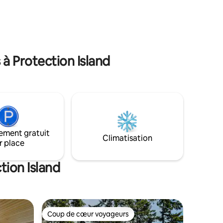
décorée
Explorez l'incroyable beauté du parc
a nature à
national olympique à seulement
s draps
quelques kilomètres, avec des
 et la
randonnées vers les forêts tropicales, les
glaciers et les lacs de montagne.
à Protection Island
ement gratuit
Climatisation
r place
tion Island
Coup de cœur voyageurs
les plus aimés
Coup de cœur voyageurs