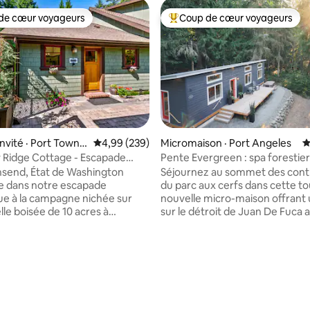
de cœur voyageurs
Coup de cœur voyageurs
cœur voyageurs parmi les plus aimés
Coup de cœur voyageurs parmi 
nvité · Port Towns
Note moyenne de 4,99 sur 5, 239 commentai
4,99 (239)
Micromaison · Port Angeles
N
 Ridge Cottage - Escapade
Pente Evergreen : spa forestie
e paisible
sauna et spa
send, État de Washington
Séjournez au sommet des cont
e dans notre escapade
du parc aux cerfs dans cette t
e à la campagne nichée sur
nouvelle micro-maison offrant
lle boisée de 10 acres à
sur le détroit de Juan De Fuca 
 12-15 minutes de Port
environnement entièrement bo
ou Port Hadlock. Il est situé au
1 chambre, 1 salle de bain et un 
s commodités, des brasseries,
peut être transformé en couc
les et des cidreries de la
queen size, l'Evergreen Incline
otre chalet a été conçu pour
accueillir jusqu'à quatre person
space confortable, chaleureux
Profitez de votre café du matin 
ique avec des boiseries
terrasse avant ou dans le jacuz
sur 5, 230 commentaires