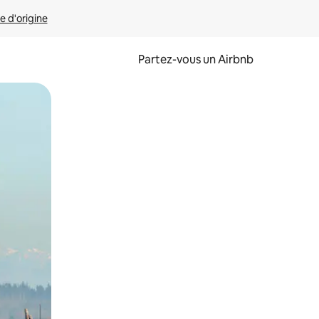
e d'origine
Partez-vous un Airbnb
et en les faisant glisser.