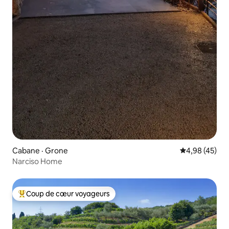
Cabane · Grone
Note moyenne
4,98 (45)
Narciso Home
Coup de cœur voyageurs
Coup de cœur voyageurs parmi les plus aimés