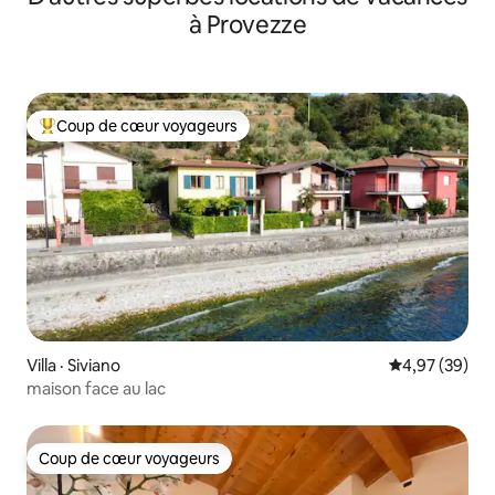
à Provezze
Coup de cœur voyageurs
Coup de cœur voyageurs parmi les plus aimés
Villa · Siviano
Note moyenne
4,97 (39)
maison face au lac
Coup de cœur voyageurs
Coup de cœur voyageurs