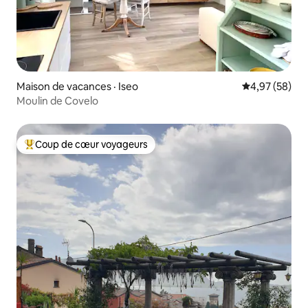
Maison de vacances · Iseo
Note moyenne
4,97 (58)
Moulin de Covelo
Coup de cœur voyageurs
Coup de cœur voyageurs parmi les plus aimés