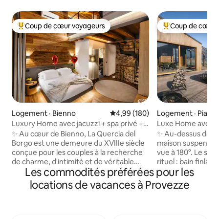
Coup de cœur voyageurs
Coup de cœur 
Coup de cœur voyageurs parmi les plus aimés
Coup de cœur voy
Logement · Bienno
Note moyenne de 4,99 sur 5, 1
4,99 (180)
Logement · Pianc
Luxury Home avec jacuzzi + spa privé +
Luxe Home avec b
vue sur les Alpes
suspendu en mon
✨ Au cœur de Bienno, La Quercia del
✨ Au-dessus du V
Borgo est une demeure du XVIIIe siècle
maison suspendue 
conçue pour les couples à la recherche
vue à 180°. Le spa 
de charme, d'intimité et de véritable
rituel : bain finlan
Les commodités préférées pour les
bien-être. La pierre ancienne, le bois et
bois et douche cha
le design accompagnent un spa privé
🛏️ Suite king + me
locations de vacances à Provezze
rien que pour toi avec un jacuzzi, un
double, 🛋️ Salon v
sauna finlandais et une vue sur les Alpes.
vallée, 🍳 Cuisine
🛏️ Suite king avec salle de bain privée, 📺
Fi rapide 🚗 Stati
Téléviseur intelligent 75 po, 🛋️ Canapé-
recharge pour véhi