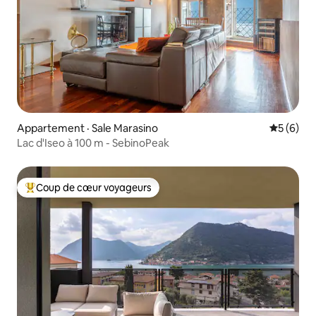
Appartement · Sale Marasino
Note moy
5 (6)
Lac d'Iseo à 100 m - SebinoPeak
Coup de cœur voyageurs
Coup de cœur voyageurs parmi les plus aimés