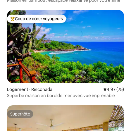
Maison en bambou : escapade relaxante pour votre âme
Coup de cœur voyageurs
Coup de cœur voyageurs parmi les plus aimés
Logement · Rinconada
Note moyenne
4,97 (75)
Superbe maison en bord de mer avec vue imprenable
Superhôte
Superhôte