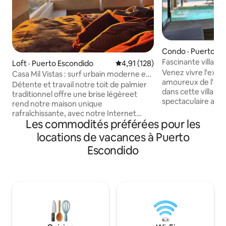
Condo · Puerto Es
Fascinante villa e
Loft · Puerto Escondido
Note moyenne de 4,91 sur 5, 1
4,91 (128)
Escondida
Venez vivre l'exp
Casa Mil Vistas : surf urbain moderne et
amoureux de l'océa
nature
Détente et travail notre toit de palmier
dans cette villa. L
traditionnel offre une brise légèreet
spectaculaire avec
rend notre maison unique
une vue imprenabl
rafraîchissante, avec notre Internet
pouvez apprécier 
Les commodités préférées pour les
Starlink un endroit parfait pour travailler
Zicatela et profite
Moderne et nature Profitez d'une vie
locations de vacances à Puerto
qui éclaboussent le
minimaliste et durable avec une vue
Escondido
falaise, tandis que
imprenable sur la ville, les montagnes,
chantent leurs chansons. 
l'océan et les animaux Surf, gastronomie
à quelques pas de 
et montagnes À 15 min en voiture de la
ainsi qu'à quelque
plus belle plage de Carizalillo Beach
de Carrizalillo et 
Marché local à 3-5 min, tacos faits
meilleurs restaura
maison et voisins sympathiques et une
Rinconada".
belle nature autour de la maison. PM ME
POUR PLUS DE TIPP