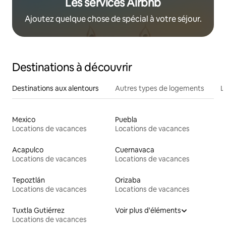
Les services Airbnb
Ajoutez quelque chose de spécial à votre séjour.
Destinations à découvrir
Destinations aux alentours
Autres types de logements
L
Mexico
Puebla
Locations de vacances
Locations de vacances
Acapulco
Cuernavaca
Locations de vacances
Locations de vacances
Tepoztlán
Orizaba
Locations de vacances
Locations de vacances
Tuxtla Gutiérrez
Voir plus d'éléments
Locations de vacances