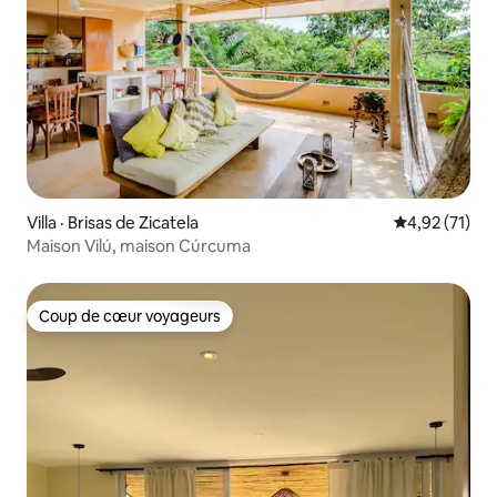
Villa · Brisas de Zicatela
Note moyenne
4,92 (71)
Maison Vilú, maison Cúrcuma
Coup de cœur voyageurs
Coup de cœur voyageurs