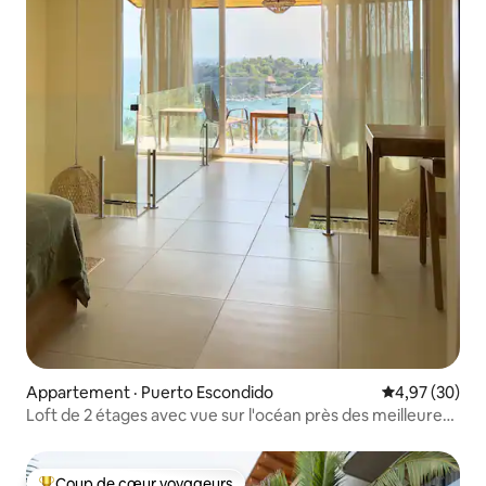
Appartement · Puerto Escondido
Note moyenne
4,97 (30)
Loft de 2 étages avec vue sur l'océan près des meilleures
plages
Coup de cœur voyageurs